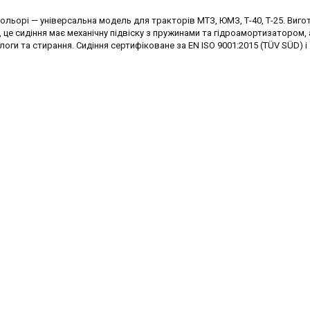
кольорі — універсальна модель для тракторів МТЗ, ЮМЗ, Т-40, Т-25. Виг
е сидіння має механічну підвіску з пружинами та гідроамортизатором,
логи та стирання. Сидіння сертифіковане за EN ISO 9001:2015 (TÜV SÜD) і