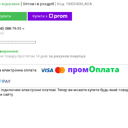
о відправки
Оптом і в роздріб
Код:
194334SKLADA
Купити
Купити з
68) 088-79-35
тар
ня товару протягом 14 днів
за рахунок покупця
ї підключені електронні платежі. Тепер ви можете купити будь-який това
и сайту.