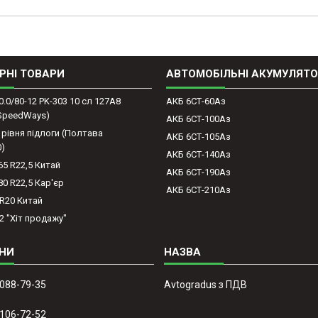
РНІ ТОВАРИ
АВТОМОБІЛЬНІ АКУМУЛЯТ
0.0/80-12 PK-303 10 сл 127A8
АКБ 6СТ-60Аз
(SpeedWays)
АКБ 6СТ-100Аз
 рівня підлоги (Полтава
АКБ 6СТ-105Аз
0)
АКБ 6СТ-140Аз
65 R22,5 Китай
АКБ 6СТ-190Аз
80 R22,5 Кар'єр
АКБ 6СТ-210Аз
-R20 Китай
2 "Хіт продажу"
 088-79-35
Avtogradus з ПДВ
 106-72-52