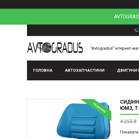
AVTOGRADU
"Avtogradus" інтернет-ма
ГОЛОВНА
АВТОЗАПЧАСТИНИ
ДВИГУНИ 
СИДІНН
Новинка
ЮМЗ, Т
4 250 ₴
Показати 