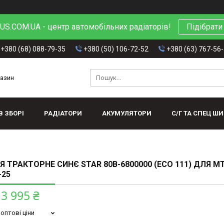
S.COM.UA - центр автомобільних радіаторів!
Підібрати
+380 (68) 088-79-35
+380 (50) 106-72-52
+380 (63) 767-56
газин
В ЗБОРІ
РАДІАТОРИ
АКУМУЛЯТОРИ
С/Г ТА СПЕЦ Ш
Я ТРАКТОРНЕ СИНЄ STAR 80В-6800000 (ECO 111) ДЛЯ МТ
-25
3 995 ₴
оптові ціни