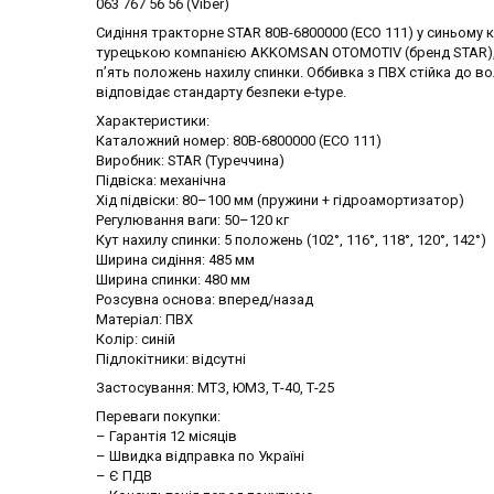
063 767 56 56 (Viber)
Сидіння тракторне STAR 80В-6800000 (ECO 111) у синьому 
турецькою компанією AKKOMSAN OTOMOTIV (бренд STAR), ц
п’ять положень нахилу спинки. Оббивка з ПВХ стійка до во
відповідає стандарту безпеки e-type.
Характеристики:
Каталожний номер: 80В-6800000 (ECO 111)
Виробник: STAR (Туреччина)
Підвіска: механічна
Хід підвіски: 80–100 мм (пружини + гідроамортизатор)
Регулювання ваги: 50–120 кг
Кут нахилу спинки: 5 положень (102°, 116°, 118°, 120°, 142°)
Ширина сидіння: 485 мм
Ширина спинки: 480 мм
Розсувна основа: вперед/назад
Матеріал: ПВХ
Колір: синій
Підлокітники: відсутні
Застосування: МТЗ, ЮМЗ, Т-40, Т-25
Переваги покупки:
– Гарантія 12 місяців
– Швидка відправка по Україні
– Є ПДВ