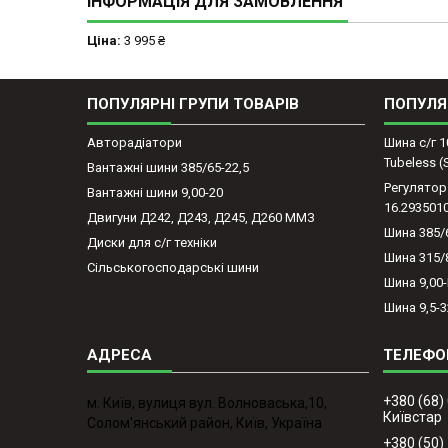
ІНФОРМАЦІЯ ДЛЯ ЗАМОВЛЕННЯ
Ціна:
3 995 ₴
ПОПУЛЯРНІ ГРУПИ ТОВАРІВ
ПОПУЛЯ
Авторадіатори
Шина с/г 1
Tubeless 
Вантажні шини 385/65-22,5
Регулятор
Вантажні шини 9,00-20
16.293501
Двигуни Д242, Д243, Д245, Д260 ММЗ
Шина 385/
Диски для с/г техніки
Шина 315/
Сільськогосподарські шини
Шина 9,00
Шина 9,5-3
+380 (68)
м. Київ, вулиця вул. Волноваська,10,
Київстар
Солом'янський район, Київ, Україна
+380 (50)