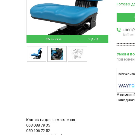
Готово д
+380 (
Київс
–6%
9 днів
повернен
У компані
покидаюч
Контакти для замовлення:
068 088 79 35
050 106 72 52