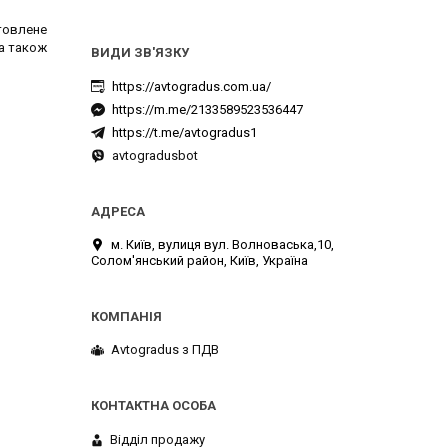
отовлене
 а також
https://avtogradus.com.ua/
https://m.me/2133589523536447
https://t.me/avtogradus1
avtogradusbot
м. Київ, вулиця вул. Волноваська,10,
Солом'янський район, Київ, Україна
Avtogradus з ПДВ
Відділ продажу