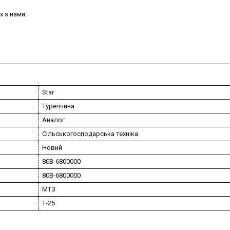
х з нами.
Star
Туреччина
Аналог
Сільськогосподарська техніка
Новий
80В-6800000
80В-6800000
МТЗ
Т-25