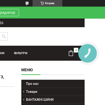
Кошик
 радіатор
-56
ИНИ
ФІЛЬТРИ
КНОПКА
ЗВ'ЯЗКУ
З,
Про нас
Товари
ВАНТАЖНІ ШИНИ