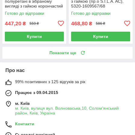
поліуретані в зібраному
з гайкою (пр.о S.I.L.A. AC),
вигляді з гайкою корончастий
5320-1609567/68
КАМАЗ (пр.о S.I.L.A. AC),
Готово до відправки
Готово до відправки
774.5320-3414040
447,20
468,80
₴
₴
559 ₴
586 ₴
Купити
Купити
Показати ще
Про нас
99% позитивних з 125 відгуків за рік
Працює з 09.04.2015
м. Київ
м. Київ, вулиця вул. Волноваська,10, Солом'янський
район, Київ, Україна
Контакти
Сьогодні вихідний