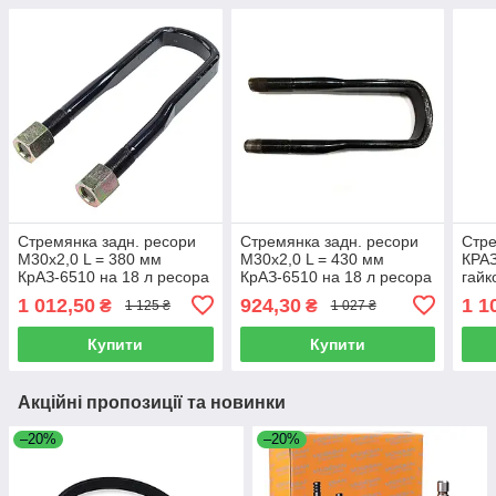
Стремянка задн. ресори
Стремянка задн. ресори
Стре
М30х2,0 L = 380 мм
М30х2,0 L = 430 мм
КРАЗ
КрАЗ-6510 на 18 л ресора
КрАЗ-6510 на 18 л ресора
гайк
з ГАЙКАМ (пр. S.I.L.A. AC),
з ГАЙКАМИ, 6505-
650
1 012,50
924,30
1 1
₴
₴
1 125 ₴
1 027 ₴
2912408-02
Купити
Купити
Акційні пропозиції та новинки
–20%
–20%