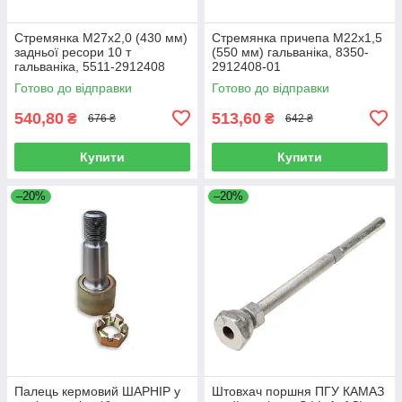
Стремянка М27х2,0 (430 мм)
Стремянка причепа М22х1,5
задньої ресори 10 т
(550 мм) гальваніка, 8350-
гальваніка, 5511-2912408
2912408-01
Готово до відправки
Готово до відправки
540,80
513,60
₴
₴
676 ₴
642 ₴
Купити
Купити
–20%
–20%
Палець кермовий ШАРНІР у
Штовхач поршня ПГУ КАМАЗ