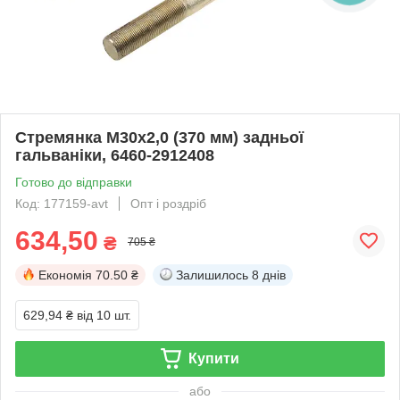
Стремянка М30х2,0 (370 мм) задньої
гальваніки, 6460-2912408
Готово до відправки
Код: 177159-avt
Опт і роздріб
634,50
₴
705 ₴
Економія
70.50 ₴
Залишилось
8 днів
629,94 ₴
від 10 шт.
Купити
або