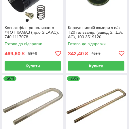
Ковпак фільтра паливного
Корпус нижній камери з е/а
ФТОТ КАМАЗ (пр.о SILA AC),
Т20 гальванір. (завод S.I.L.A.
740.1117078
AC), 100.3519120
Готово до відправки
Готово до відправки
469,60
342,40
₴
₴
587 ₴
428 ₴
Купити
Купити
–20%
–20%