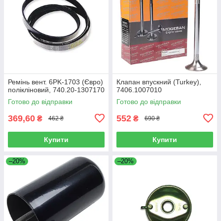
Ремінь вент. 6PK-1703 (Євро)
Клапан впускний (Turkey),
полікліновий, 740.20-1307170
7406.1007010
Готово до відправки
Готово до відправки
369,60
552
₴
₴
462 ₴
690 ₴
Купити
Купити
–20%
–20%