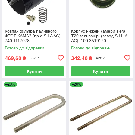
Ковпак фільтра паливного
Корпус нижній камери з е/а
ФТОТ КАМАЗ (пр.о SILA AC),
Т20 гальванір. (завод S.I.L.A.
740.1117078
AC), 100.3519120
Готово до відправки
Готово до відправки
469,60
342,40
₴
₴
587 ₴
428 ₴
Купити
Купити
–20%
–20%