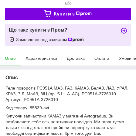
або
Купити з
Що таке купити з Пром?
Замовлення під захистом
Опис
Характеристики
Доставка
Оплата
Умови п
Опис
Реле поворотів РС951А МАЗ, ГАЗ, КАМАЗ, БелАЗ, ЛАЗ, УРАЛ,
КРАЗ, ЗІЛ, МоАЗ, ЗІЦ (пр. S.I.L.A. AC), РС951А-3726010
Артикул: РС951А-3726010
Код товару: 85839-avt
Купуючи запчастини КАМАЗ у магазині Avtogradus, Ви
позбавляєте себе всіх негативних наслідків. Ми гарантуємо
тільки якісні деталі, які пройшли перевірку та мають усі
необхідні сертифікати якості. Крім того, для Вас