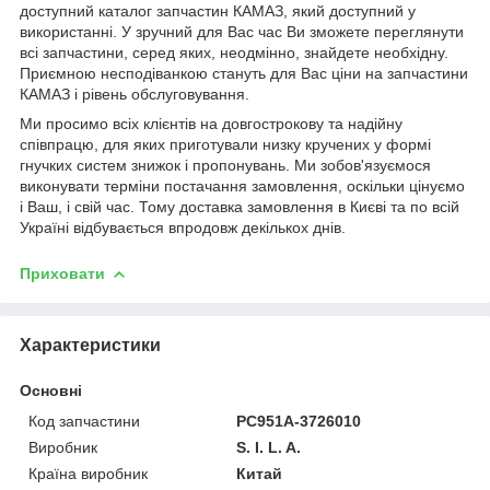
доступний каталог запчастин КАМАЗ, який доступний у
використанні. У зручний для Вас час Ви зможете переглянути
всі запчастини, серед яких, неодмінно, знайдете необхідну.
Приємною несподіванкою стануть для Вас ціни на запчастини
КАМАЗ і рівень обслуговування.
Ми просимо всіх клієнтів на довгострокову та надійну
співпрацю, для яких приготували низку кручених у формі
гнучких систем знижок і пропонувань. Ми зобов'язуємося
виконувати терміни постачання замовлення, оскільки цінуємо
і Ваш, і свій час. Тому доставка замовлення в Києві та по всій
Україні відбувається впродовж декількох днів.
Приховати
Характеристики
Основні
Код запчастини
РС951А-3726010
Виробник
S. I. L. A.
Країна виробник
Китай