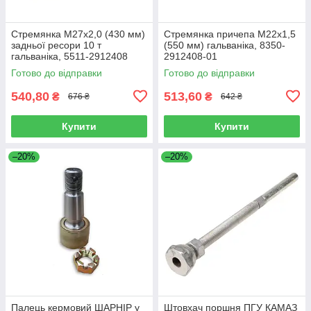
Стремянка М27х2,0 (430 мм)
Стремянка причепа М22х1,5
задньої ресори 10 т
(550 мм) гальваніка, 8350-
гальваніка, 5511-2912408
2912408-01
Готово до відправки
Готово до відправки
540,80
513,60
₴
₴
676 ₴
642 ₴
Купити
Купити
–20%
–20%
Палець кермовий ШАРНІР у
Штовхач поршня ПГУ КАМАЗ