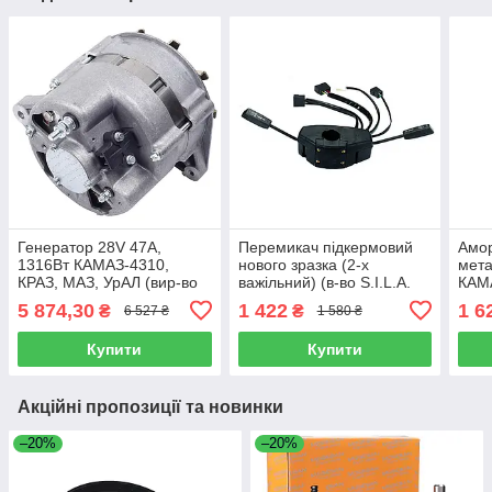
Генератор 28V 47А,
Перемикач підкермовий
Амор
1316Вт КАМАЗ-4310,
нового зразка (2-х
мета
КРАЗ, МАЗ, УрАЛ (вир-во
важільний) (в-во S.I.L.A.
КАМА
S.I.L.A. AC),
AC) 89.3709000
S.I.
5 874,30
1 422
1 6
₴
₴
6 527 ₴
1 580 ₴
Г288Е-3701000
290
Купити
Купити
Акційні пропозиції та новинки
–20%
–20%