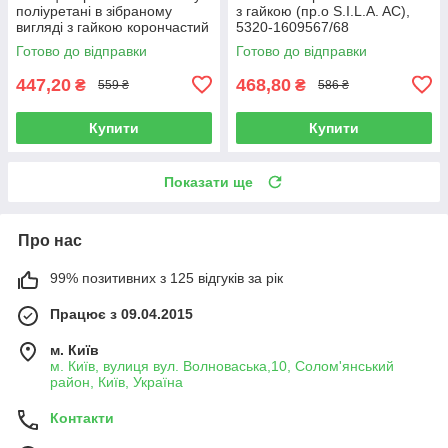
поліуретані в зібраному
з гайкою (пр.о S.I.L.A. AC),
вигляді з гайкою корончастий
5320-1609567/68
КАМАЗ (пр.о S.I.L.A. AC),
Готово до відправки
Готово до відправки
774.5320-3414040
447,20
468,80
₴
₴
559 ₴
586 ₴
Купити
Купити
Показати ще
Про нас
99% позитивних з 125 відгуків за рік
Працює з 09.04.2015
м. Київ
м. Київ, вулиця вул. Волноваська,10, Солом'янський
район, Київ, Україна
Контакти