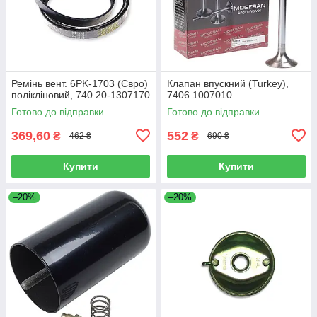
Ремінь вент. 6PK-1703 (Євро)
Клапан впускний (Turkey),
полікліновий, 740.20-1307170
7406.1007010
Готово до відправки
Готово до відправки
369,60
552
₴
₴
462 ₴
690 ₴
Купити
Купити
–20%
–20%