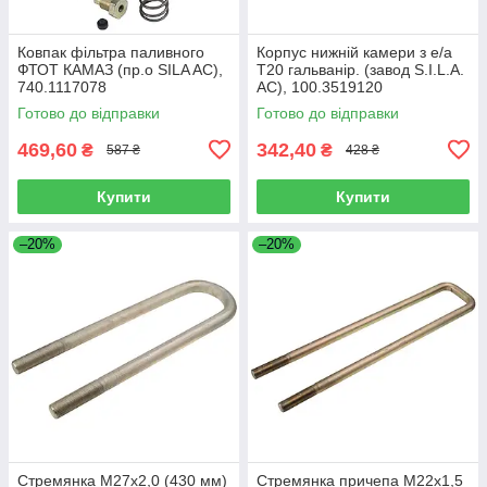
Ковпак фільтра паливного
Корпус нижній камери з е/а
ФТОТ КАМАЗ (пр.о SILA AC),
Т20 гальванір. (завод S.I.L.A.
740.1117078
AC), 100.3519120
Готово до відправки
Готово до відправки
469,60
342,40
₴
₴
587 ₴
428 ₴
Купити
Купити
–20%
–20%
Стремянка М27х2,0 (430 мм)
Стремянка причепа М22х1,5