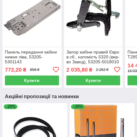
Панель передання кабіни
Запор кабіни правий Євро
Пане
нижня ліва, 53205-
в сб., натомість 5320 (вир-
T28
5301143
во Завод), 53205-5018010
14 
772,20
2 035,80
₴
₴
858 ₴
2 262 ₴
16 03
Купити
Купити
Акційні пропозиції та новинки
–20%
–20%