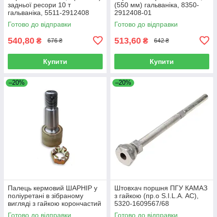
задньої ресори 10 т
(550 мм) гальваніка, 8350-
гальваніка, 5511-2912408
2912408-01
Готово до відправки
Готово до відправки
540,80
513,60
₴
₴
676 ₴
642 ₴
Купити
Купити
–20%
–20%
Палець кермовий ШАРНІР у
Штовхач поршня ПГУ КАМАЗ
поліуретані в зібраному
з гайкою (пр.о S.I.L.A. AC),
вигляді з гайкою корончастий
5320-1609567/68
КАМАЗ (пр.о S.I.L.A. AC),
Готово до відправки
Готово до відправки