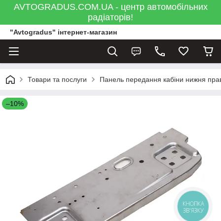
AVTOGRADUS.COM.UA - центр автомобільних
радіаторів!
"Avtogradus" інтернет-магазин
Товари та послуги
Панель передання кабіни нижня пра
–10%
КНОПКА
ЗВ'ЯЗКУ