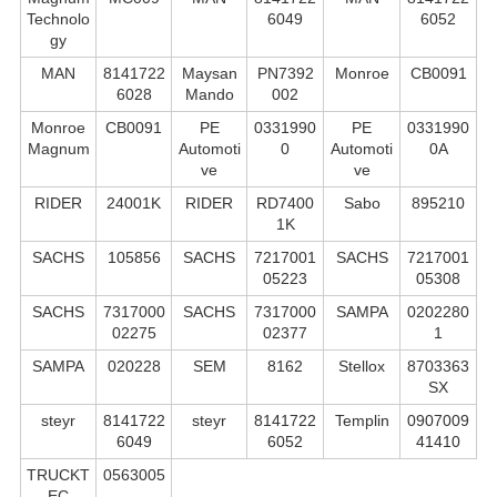
Technolo
6049
6052
gy
MAN
8141722
Maysan
PN7392
Monroe
CB0091
6028
Mando
002
Monroe
CB0091
PE
0331990
PE
0331990
Magnum
Automoti
0
Automoti
0A
ve
ve
RIDER
24001K
RIDER
RD7400
Sabo
895210
1K
SACHS
105856
SACHS
7217001
SACHS
7217001
05223
05308
SACHS
7317000
SACHS
7317000
SAMPA
0202280
02275
02377
1
SAMPA
020228
SEM
8162
Stellox
8703363
SX
steyr
8141722
steyr
8141722
Templin
0907009
6049
6052
41410
TRUCKT
0563005
EC