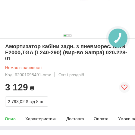
Амортизатор кабіни задн. з пневморес. MAN
F2000,TGA (L240-290) (вир-во Sampa) 020.228-
01
Немає в наявності
Код: 62001098491-omx
Опт і роздріб
3 129
₴
2 793,02 ₴
від 8 шт.
Опис
Характеристики
Доставка
Оплата
Умови п