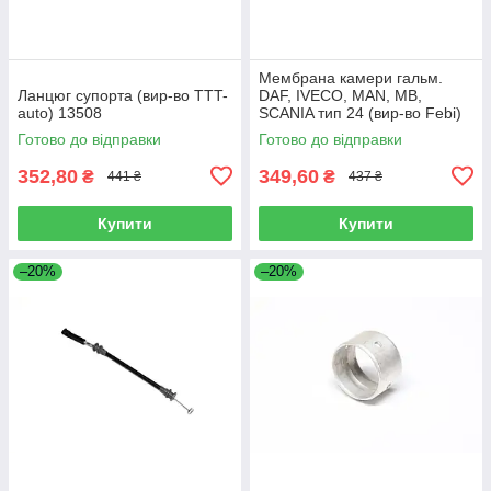
Мембрана камери гальм.
Ланцюг супорта (вир-во TTT-
DAF, IVECO, MAN, MB,
auto) 13508
SCANIA тип 24 (вир-во Febi)
07103
Готово до відправки
Готово до відправки
352,80
349,60
₴
₴
441 ₴
437 ₴
Купити
Купити
–20%
–20%