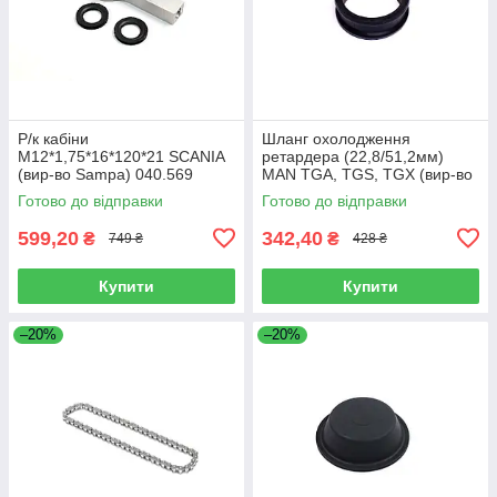
Р/к кабіни
Шланг охолодження
M12*1,75*16*120*21 SCANIA
ретардера (22,8/51,2мм)
(вир-во Sampa) 040.569
MAN TGA, TGS, TGX (вир-во
Sampa) 023.258
Готово до відправки
Готово до відправки
599,20
342,40
₴
₴
749 ₴
428 ₴
Купити
Купити
–20%
–20%