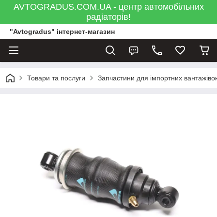
AVTOGRADUS.COM.UA - центр автомобільних
радіаторів!
"Avtogradus" інтернет-магазин
Товари та послуги
Запчастини для імпортних вантажівок