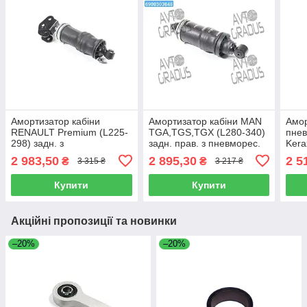
Амортизатор кабіни
Амортизатор кабіни MAN
Амор
RENAULT Premium (L225-
TGA,TGS,TGX (L280-340)
пне
298) задн. з
задн. прав. з пневморес.
Kera
пневморесорою (вир-во
(вир-во Connect) CA 11057
(L26
2 983,50
2 895,30
2 5
₴
₴
3 315 ₴
3 217 ₴
Sampa) 080.269-01
Samp
Купити
Купити
Акційні пропозиції та новинки
–20%
–20%