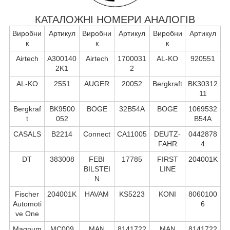
КАТАЛОЖНІ НОМЕРИ АНАЛОГІВ
Виробни
Артикул
Виробни
Артикул
Виробни
Артикул
к
к
к
Airtech
A300140
Airtech
1700031
AL-KO
920551
2K1
2
AL-KO
2551
AUGER
20052
Bergkraft
BK30312
11
Bergkraf
BK9500
BOGE
32B54A
BOGE
1069532
t
052
B54A
CASALS
B2214
Connect
CA11005
DEUTZ-
0442878
FAHR
4
DT
383008
FEBI
17785
FIRST
204001K
BILSTEI
LINE
N
Fischer
204001K
HAVAM
KS5223
KONI
8060100
Automoti
6
ve One
Magnum
MC009
MAN
8141722
MAN
8141722