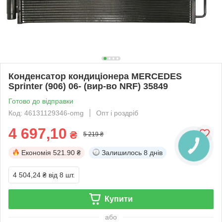
Конденсатор кондиціонера MERCEDES
Sprinter (906) 06- (вир-во NRF) 35849
Готово до відправки
Код: 46131129346-omg
Опт і роздріб
4 697,10
₴
5 219 ₴
Економія
521.90 ₴
Залишилось
8 днів
4 504,24 ₴
від 8 шт.
Купити
або