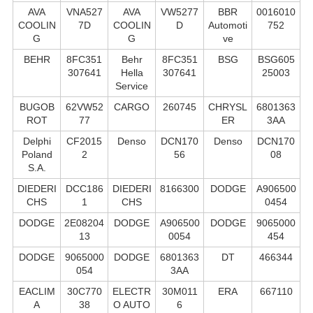
AVA
VNA527
AVA
VW5277
BBR
0016010
COOLIN
7D
COOLIN
D
Automoti
752
G
G
ve
BEHR
8FC351
Behr
8FC351
BSG
BSG605
307641
Hella
307641
25003
Service
BUGOB
62VW52
CARGO
260745
CHRYSL
6801363
ROT
77
ER
3AA
Delphi
CF2015
Denso
DCN170
Denso
DCN170
Poland
2
56
08
S.А.
DIEDERI
DCC186
DIEDERI
8166300
DODGE
A906500
CHS
1
CHS
0454
DODGE
2E08204
DODGE
A906500
DODGE
9065000
13
0054
454
DODGE
9065000
DODGE
6801363
DT
466344
054
3AA
EACLIM
30C770
ELECTR
30M011
ERA
667110
A
38
O AUTO
6