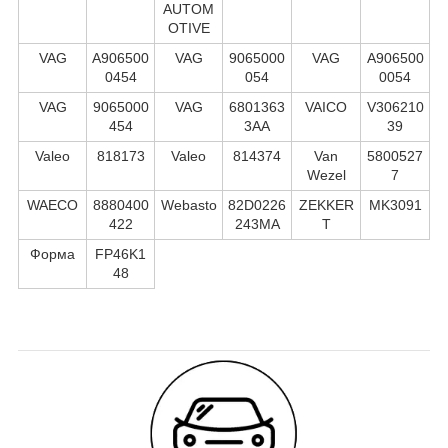
AUTOM
OTIVE
VAG
A906500
VAG
9065000
VAG
A906500
0454
054
0054
VAG
9065000
VAG
6801363
VAICO
V306210
454
3AA
39
Valeo
818173
Valeo
814374
Van
5800527
Wezel
7
WAECO
8880400
Webasto
82D0226
ZEKKER
MK3091
422
243MA
T
Форма
FP46K1
48