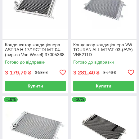
Конденсатор кондиціонера
Конденсор кондиціонера VW
ASTRA H 17/19CTDI MT 04-
TOURAN ALL MT/AT 03-(AVA)
(вир-во Van Wezel) 37005368
VN5211D
Готово до відправки
Готово до відправки
3 179,70
3 281,40
₴
₴
3 533 ₴
3 646 ₴
Купити
Купити
–10%
–10%