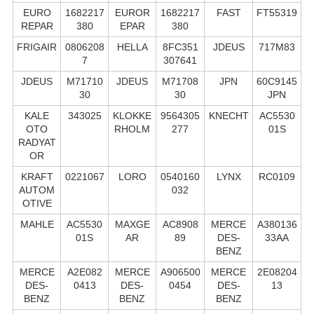
EURO
1682217
EUROR
1682217
FAST
FT55319
REPAR
380
EPAR
380
FRIGAIR
0806208
HELLA
8FC351
JDEUS
717M83
7
307641
JDEUS
M71710
JDEUS
M71708
JPN
60C9145
30
30
JPN
KALE
343025
KLOKKE
9564305
KNECHT
AC5530
OTO
RHOLM
277
01S
RADYAT
OR
KRAFT
0221067
LORO
0540160
LYNX
RC0109
AUTOM
032
OTIVE
MAHLE
AC5530
MAXGE
AC8908
MERCE
A380136
01S
AR
89
DES-
33AA
BENZ
MERCE
A2E082
MERCE
A906500
MERCE
2E08204
DES-
0413
DES-
0454
DES-
13
BENZ
BENZ
BENZ