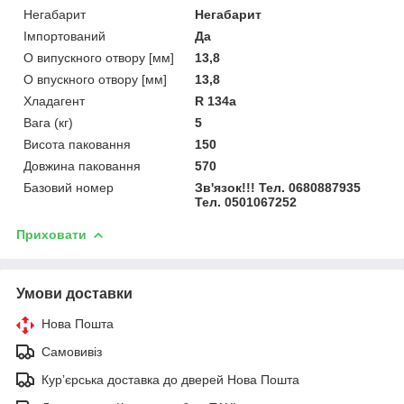
Негабарит
Негабарит
Імпортований
Да
O випускного отвору [мм]
13,8
O впускного отвору [мм]
13,8
Хладагент
R 134a
Вага (кг)
5
Висота паковання
150
Довжина паковання
570
Базовий номер
Зв'язок!!! Тел. 0680887935
Тел. 0501067252
Приховати
Умови доставки
Нова Пошта
Самовивіз
Курʼєрська доставка до дверей Нова Пошта