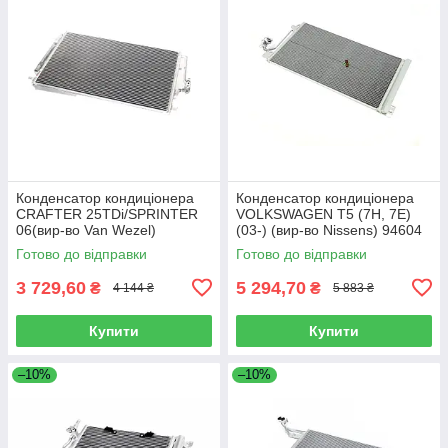
Конденсатор кондиціонера
Конденсатор кондиціонера
CRAFTER 25TDi/SPRINTER
VOLKSWAGEN T5 (7H, 7E)
06(вир-во Van Wezel)
(03-) (вир-во Nissens) 94604
58005277
Готово до відправки
Готово до відправки
3 729,60
5 294,70
₴
₴
4 144 ₴
5 883 ₴
Купити
Купити
–10%
–10%