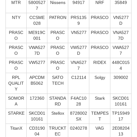
MTR
5800527
Nissens
94917
NRF
35849
7
NTY
CCSME
PATRON
PRS135
PRASCO
VN5277
028
9
D
PRASC
ME919C
PRASC
VN5277
PRASCO
VNA527
O
001
O
7D
PRASC
VWA527
PRASC
VW5277
PRASCO
VWA527
O
7D
O
D
7
PRASC
VW5277
PRASC
VNA527
RIDEX
448C015
O
O
7
4
RPL
APCDM
SATO
C12114
Solgy
309002
QUALIT
B5062
TECH
Y
SOMOR
172360
STANDA
F4AC10
Stark
SKCD01
A
RD
28
10161
STARKE
SKCD01
Stellox
8728002
TEMPES
TP15949
10161
SX
T
17
TitanX
CD3190
TRUCKT
0240278
VAG
2E08204
04
EC
13