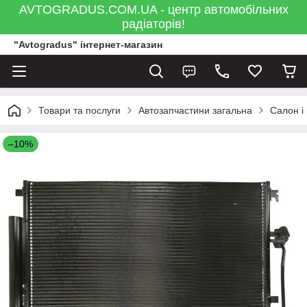
AVTOGRADUS.COM.UA - центр автомобільних
радіаторів!
"Avtogradus" інтернет-магазин
Товари та послуги
Автозапчастини загальна
Салон і
–10%