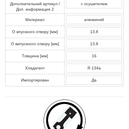
Дополнительний артикул /
с осушителем
Доп. информация 2
Материал
алюминий
O впускного отвору [мм]
13,8
O випускного отвору [мм]
13,8
Товщина [мм]
16
Хладагент
R 134a
Импортирован
Да