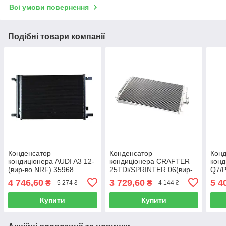
Всі умови повернення
Подібні товари компанії
Конденсатор
Конденсатор
Кон
кондиціонера AUDI A3 12-
кондиціонера CRAFTER
конд
(вир-во NRF) 35968
25TDi/SPRINTER 06(вир-
Q7/
во Van Wezel) 58005277
02- 
4 746,60
3 729,60
5 4
₴
₴
5 274 ₴
4 144 ₴
Купити
Купити