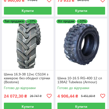
6 960,60
75 933
₴
₴
7 734 ₴
84 370 ₴
Купити
Купити
Топ продажів
–10%
Хіт продаж
–10%
Шина 16,9-38 12нс CS104 з
камерою без ободної стрічки
Шина 10-16.5 RG-400 12 сл
(Bostone)
138A2 Tubeless (Armour)
Готово до відправки
Готово до відправки
24 072,30
4 906,44
₴
₴
26 747 ₴
5 451,60 ₴
Купити
Купити