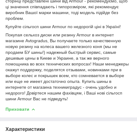
сторінці представлені шини від Armour - рекомендуємо, щоб
ці значення співпадають і типорозміром, які рекомендує
виробник Вашої марки машини, тоді модель підійде без
проблем.
Купуйте сільгосп шини Armour по недорогій ціні в Україні!
Покупая сельхоз диски или резину Armour в интернет
магазине Avtogradus, Вы получаете только качественную
новую резину на колеса вашего железного коня (мы не
продаем БУ шины!) надежный быстрый сервис, самые
дешевые цены в Киеве и Украине, а так же верного
помощника во всех технических вопросах! Наши менеджеры
окажут поддержку, поделятся отзывами, новинками при в
выборе колес и покрышек всем, кто сомневается в выборе
или еще не имеет достаточно опыта. Купить шины в
интернете от магазина техникиградус - очень удобно и
недорого! Довіртеся нашим фахівцям, і Ваші нові сільгосп
шини Armour Вас не підведуть!
Приховати
Характеристики