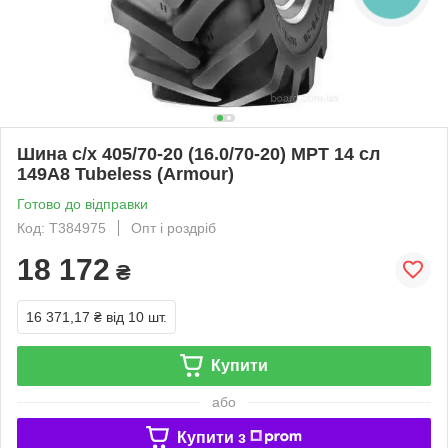
Шина c/х 405/70-20 (16.0/70-20) MPT 14 сл
149A8 Tubeless (Armour)
Готово до відправки
Код: T384975
Опт і роздріб
18 172
₴
16 371,17 ₴
від 10 шт.
Купити
або
Купити з