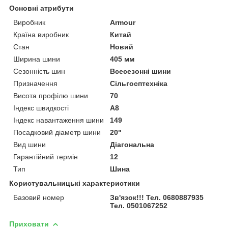
Основні атрибути
Виробник
Armour
Країна виробник
Китай
Стан
Новий
Ширина шини
405 мм
Сезонність шин
Всесезонні шини
Призначення
Сільгосптехніка
Висота профілю шини
70
Індекс швидкості
A8
Індекс навантаження шини
149
Посадковий діаметр шини
20"
Вид шини
Діагональна
Гарантійний термін
12
Тип
Шина
Користувальницькі характеристики
Базовий номер
Зв'язок!!! Тел. 0680887935
Тел. 0501067252
Приховати