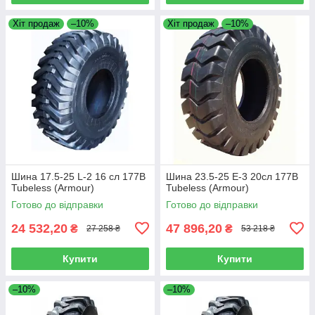
Хіт продаж
–10%
Хіт продаж
–10%
Шина 17.5-25 L-2 16 сл 177B
Шина 23.5-25 E-3 20сл 177B
Tubeless (Armour)
Tubeless (Armour)
Готово до відправки
Готово до відправки
24 532,20
47 896,20
₴
₴
27 258 ₴
53 218 ₴
Купити
Купити
–10%
–10%