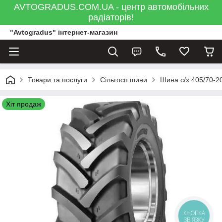
AVTOGRADUS.COM.UA - центр автомобільних
радіаторів!
"Avtogradus" інтернет-магазин
Товари та послуги
Сільгосп шини
Шина c/х 405/70-20
Хіт продаж
КНОПКА
ЗВ'ЯЗКУ