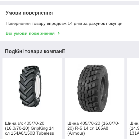
Умови повернення
Повернення товару впродовж 14 днів за рахунок покупця
Всі умови повернення
Подібні товари компанії
Шина з/х 405/70-20
Шина 405/70-20 (16.0/70-
Шина
(16.0/70-20) GripKing 14
20) R-5 14 сл 165A8
(14.
сл 154A8/150B Tubeless
(Armour)
131A
(SpeedWays)
(Arm