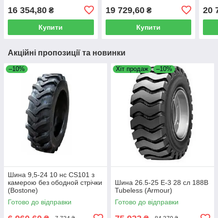
16 354,80
19 729,60
20 
₴
₴
Купити
Купити
Акційні пропозиції та новинки
–10%
Хіт продаж
–10%
Шина 9,5-24 10 нс CS101 з
камерою без ободной стрічки
Шина 26.5-25 E-3 28 сл 188B
(Bostone)
Tubeless (Armour)
Готово до відправки
Готово до відправки