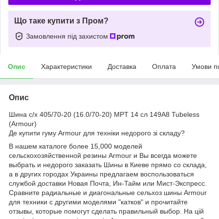
Що таке купити з Пром?
Замовлення під захистом
Опис
Характеристики
Доставка
Оплата
Умови п
Опис
Шина c/х 405/70-20 (16.0/70-20) MPT 14 сл 149A8 Tubeless
(Armour)
Де купити гуму Armour для техніки недорого зі складу?
В нашем каталоге более 15,000 моделей
сельскохозяйственной резины Armour и Вы всегда можете
выбрать и недорого заказать Шины в Киеве прямо со склада,
а в других городах Украины предлагаем воспользоваться
службой доставки Новая Почта, Ин-Тайм или Мист-Экспресс.
Сравните радиальные и диагональные сельхоз шины Armour
для техники с другими моделями "катков" и прочитайте
отзывы, которые помогут сделать правильный выбор. На цій