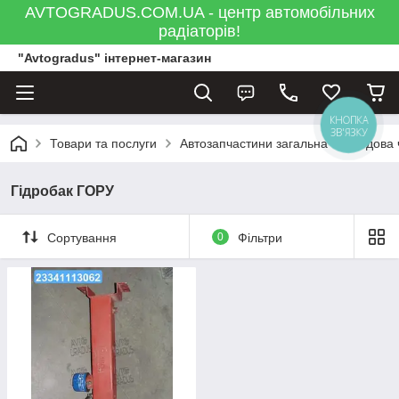
AVTOGRADUS.COM.UA - центр автомобільних
радіаторів!
"Avtogradus" інтернет-магазин
КНОПКА
ЗВ'ЯЗКУ
Товари та послуги
Автозапчастини загальна
Ходова 
Гідробак ГОРУ
Сортування
0
Фільтри