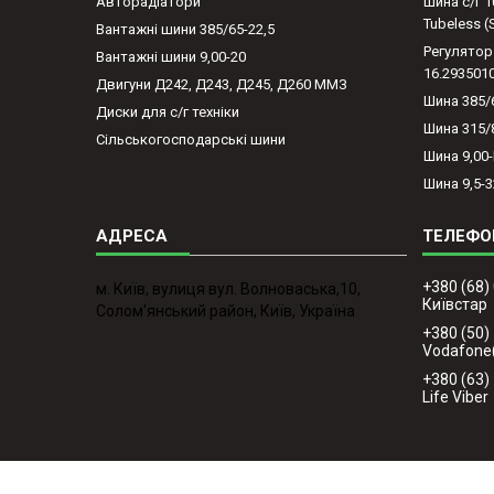
Авторадіатори
Шина с/г 1
Tubeless 
Вантажні шини 385/65-22,5
Регулятор
Вантажні шини 9,00-20
16.293501
Двигуни Д242, Д243, Д245, Д260 ММЗ
Шина 385/
Диски для с/г техніки
Шина 315/
Сільськогосподарські шини
Шина 9,00
Шина 9,5-3
+380 (68)
м. Київ, вулиця вул. Волноваська,10,
Київстар
Солом'янський район, Київ, Україна
+380 (50)
Vodafone
+380 (63)
Life Viber