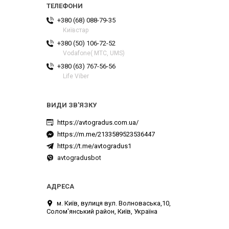
+380 (68) 088-79-35
Київстар
+380 (50) 106-72-52
Vodafone( МТС, UMS)
+380 (63) 767-56-56
Life Viber
https://avtogradus.com.ua/
https://m.me/2133589523536447
https://t.me/avtogradus1
avtogradusbot
м. Київ, вулиця вул. Волноваська,10,
Солом'янський район, Київ, Україна