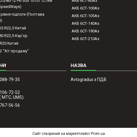
0.0/80-12 PK-303 10 сл 127A8
АКБ 6СТ-60Аз
(SpeedWays)
АКБ 6СТ-100Аз
 рівня підлоги (Полтава
АКБ 6СТ-105Аз
0)
АКБ 6СТ-140Аз
65 R22,5 Китай
АКБ 6СТ-190Аз
80 R22,5 Кар'єр
АКБ 6СТ-210Аз
-R20 Китай
2 "Хіт продажу"
 088-79-35
Avtogradus з ПДВ
 106-72-52
( МТС, UMS)
 767-56-56
Сайт створений на маркетплейсі
Prom.ua