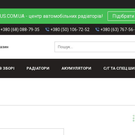
S.COM.UA - центр автомобільних радіаторів!
Підібрати
+380 (68) 088-79-35
+380 (50) 106-72-52
+380 (63) 767-56
газин
В ЗБОРІ
РАДІАТОРИ
АКУМУЛЯТОРИ
С/Г ТА СПЕЦ Ш