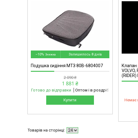
mg
69001171273-omg
–10%
Залишилось 8 днів
Подушка сидіння МТЗ 80В-6804007
Клапан 
VOLVO, 
(RIDER) 
2 090 ₴
1 881 ₴
Готово до відправки
Оптом і в роздріб
Купити
Немає 