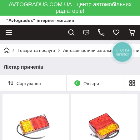
AVTOGRADUS.COM.UA - центр автомобільних
радіаторів!
"Avtogradus" інтернет-магазин
КНОПКА
Товари та послуги
Автозапчастини загальна
Причіпи
ЗВ'ЯЗКУ
Ліхтар причепів
Сортування
0
Фільтри