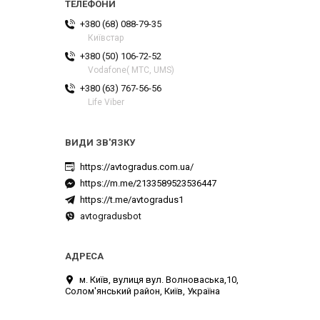
+380 (68) 088-79-35
Київстар
+380 (50) 106-72-52
Vodafone( МТС, UMS)
+380 (63) 767-56-56
Life Viber
https://avtogradus.com.ua/
https://m.me/2133589523536447
https://t.me/avtogradus1
avtogradusbot
м. Київ, вулиця вул. Волноваська,10,
Солом'янський район, Київ, Україна