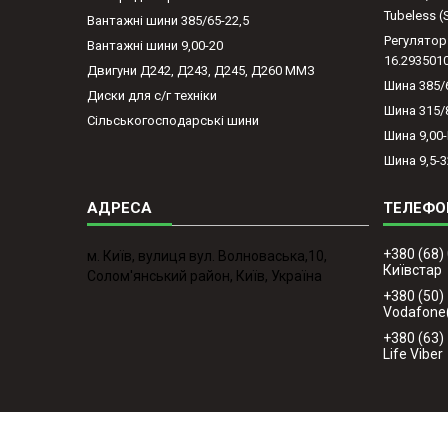
Tubeless 
Вантажні шини 385/65-22,5
Регулятор
Вантажні шини 9,00-20
16.293501
Двигуни Д242, Д243, Д245, Д260 ММЗ
Шина 385/
Диски для с/г техніки
Шина 315/
Сільськогосподарські шини
Шина 9,00
Шина 9,5-3
+380 (68)
м. Київ, вулиця вул. Волноваська,10,
Київстар
Солом'янський район, Київ, Україна
+380 (50)
Vodafone
+380 (63)
Life Viber