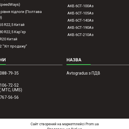
(SpeedWays)
АКБ 6СТ-100Аз
 рівня підлоги (Полтава
АКБ 6СТ-105Аз
0)
АКБ 6СТ-140Аз
65 R22,5 Китай
АКБ 6СТ-190Аз
80 R22,5 Кар'єр
АКБ 6СТ-210Аз
-R20 Китай
2 "Хіт продажу"
 088-79-35
Avtogradus з ПДВ
 106-72-52
( МТС, UMS)
 767-56-56
Сайт створений на маркетплейсі
Prom.ua