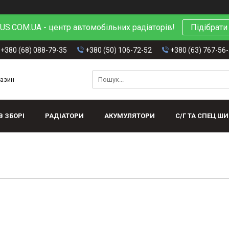
S.COM.UA - центр автомобільних радіаторів!
Підібрати
+380 (68) 088-79-35
+380 (50) 106-72-52
+380 (63) 767-56
газин
В ЗБОРІ
РАДІАТОРИ
АКУМУЛЯТОРИ
С/Г ТА СПЕЦ Ш