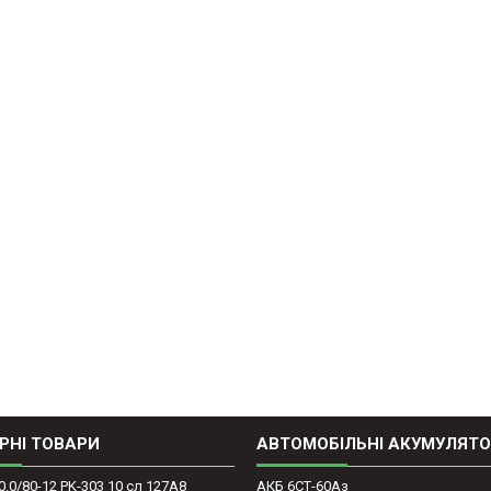
РНІ ТОВАРИ
АВТОМОБІЛЬНІ АКУМУЛЯТ
0.0/80-12 PK-303 10 сл 127A8
АКБ 6СТ-60Аз