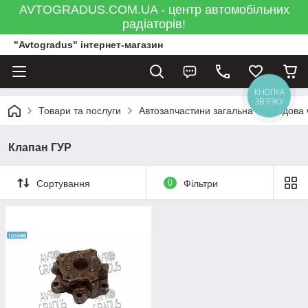
AVTOGRADUS.COM.UA - центр автомобільних
радіаторів!
"Avtogradus" інтернет-магазин
КНОПКА
ЗВ'ЯЗКУ
Товари та послуги
Автозапчастини загальна
Ходова 
Клапан ГУР
Сортування
0
Фільтри