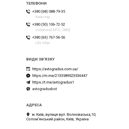
+380 (68) 088-79-35
Київстар
+380 (50) 106-72-52
Vodafone( МТС, UMS)
+380 (63) 767-56-56
Life Viber
https://avtogradus.com.ua/
https://m.me/2133589523536447
https://t.me/avtogradus1
avtogradusbot
м. Київ, вулиця вул. Волноваська,10,
Солом'янський район, Київ, Україна