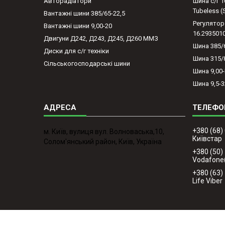
Авторадіатори
Шина с/г 1
Tubeless 
Вантажні шини 385/65-22,5
Регулятор
Вантажні шини 9,00-20
16.293501
Двигуни Д242, Д243, Д245, Д260 ММЗ
Шина 385/
Диски для с/г техніки
Шина 315/
Сільськогосподарські шини
Шина 9,00
Шина 9,5-3
+380 (68)
м. Київ, вулиця вул. Волноваська,10,
Київстар
Солом'янський район, Київ, Україна
+380 (50)
Vodafone
+380 (63)
Life Viber