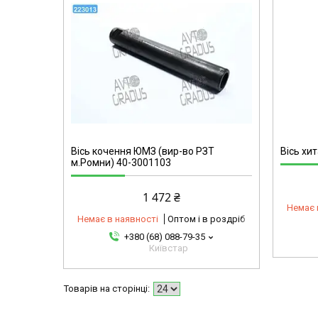
2330866931-omg
Вісь кочення ЮМЗ (вир-во РЗТ
Вісь хи
м.Ромни) 40-3001103
1 472 ₴
Немає 
Немає в наявності
Оптом і в роздріб
+380 (68) 088-79-35
Київстар