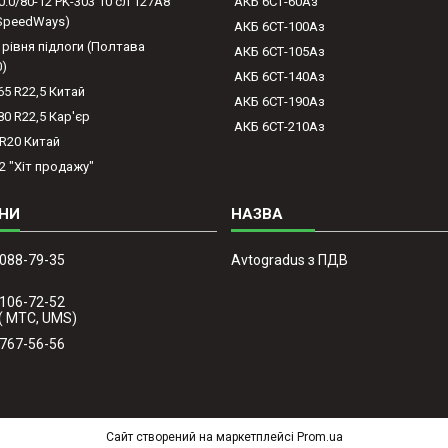
0.0/80-12 PK-303 10 сл 127A8
АКБ 6СТ-60Аз
(SpeedWays)
АКБ 6СТ-100Аз
 рівня підлоги (Полтава
АКБ 6СТ-105Аз
0)
АКБ 6СТ-140Аз
65 R22,5 Китай
АКБ 6СТ-190Аз
80 R22,5 Кар'єр
АКБ 6СТ-210Аз
-R20 Китай
2 "Хіт продажу"
 088-79-35
Avtogradus з ПДВ
 106-72-52
( МТС, UMS)
 767-56-56
Сайт створений на маркетплейсі
Prom.ua