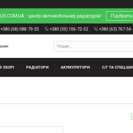
S.COM.UA - центр автомобільних радіаторів!
Підібрати
+380 (68) 088-79-35
+380 (50) 106-72-52
+380 (63) 767-56
газин
В ЗБОРІ
РАДІАТОРИ
АКУМУЛЯТОРИ
С/Г ТА СПЕЦ Ш