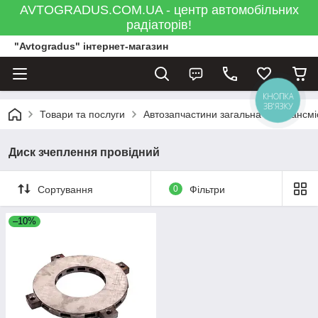
AVTOGRADUS.COM.UA - центр автомобільних
радіаторів!
"Avtogradus" інтернет-магазин
КНОПКА
ЗВ'ЯЗКУ
Товари та послуги
Автозапчастини загальна
Трансмі
Диск зчеплення провідний
Сортування
0
Фільтри
–10%