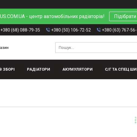
S.COM.UA - центр автомобільних радіаторів!
Підібрати
+380 (68) 088-79-35
+380 (50) 106-72-52
+380 (63) 767-56
газин
В ЗБОРІ
РАДІАТОРИ
АКУМУЛЯТОРИ
С/Г ТА СПЕЦ Ш