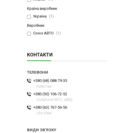
Країна виробник
Україна
1
Виробник
Союз АВТО
1
КОНТАКТИ
+380 (68) 088-79-35
Київстар
+380 (50) 106-72-52
Vodafone( МТС, UMS)
+380 (63) 767-56-56
Life Viber