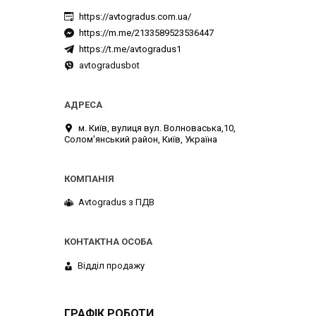
https://avtogradus.com.ua/
https://m.me/2133589523536447
https://t.me/avtogradus1
avtogradusbot
м. Київ, вулиця вул. Волноваська,10,
Солом'янський район, Київ, Україна
Avtogradus з ПДВ
Відділ продажу
ГРАФІК РОБОТИ