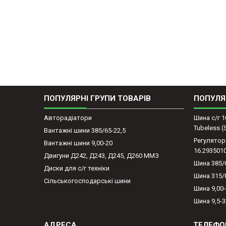
ПОПУЛЯРНІ ГРУПИ ТОВАРІВ
ПОПУЛЯ
Авторадіатори
Шина с/г 1
Tubeless 
Вантажні шини 385/65-22,5
Регулятор
Вантажні шини 9,00-20
16.293501
Двигуни Д242, Д243, Д245, Д260 ММЗ
Шина 385/
Диски для с/г техніки
Шина 315/
Сільськогосподарські шини
Шина 9,00
Шина 9,5-3