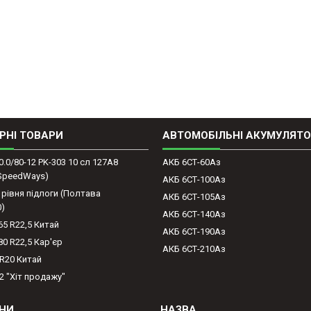
РНІ ТОВАРИ
АВТОМОБІЛЬНІ АКУМУЛЯТ
0.0/80-12 PK-303 10 сл 127A8
АКБ 6СТ-60Аз
(SpeedWays)
АКБ 6СТ-100Аз
 рівня підлоги (Полтава
АКБ 6СТ-105Аз
0)
АКБ 6СТ-140Аз
65 R22,5 Китай
АКБ 6СТ-190Аз
80 R22,5 Кар'єр
АКБ 6СТ-210Аз
-R20 Китай
2 "Хіт продажу"