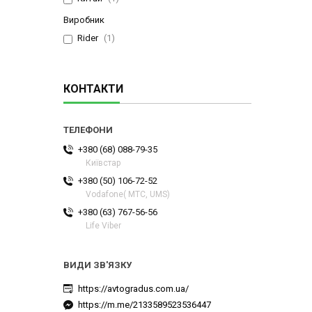
Виробник
Rider
1
КОНТАКТИ
+380 (68) 088-79-35
Київстар
+380 (50) 106-72-52
Vodafone( МТС, UMS)
+380 (63) 767-56-56
Life Viber
https://avtogradus.com.ua/
https://m.me/2133589523536447