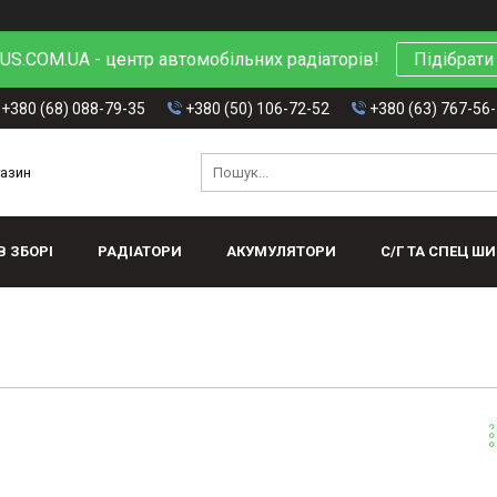
S.COM.UA - центр автомобільних радіаторів!
Підібрати
+380 (68) 088-79-35
+380 (50) 106-72-52
+380 (63) 767-56
газин
В ЗБОРІ
РАДІАТОРИ
АКУМУЛЯТОРИ
С/Г ТА СПЕЦ Ш