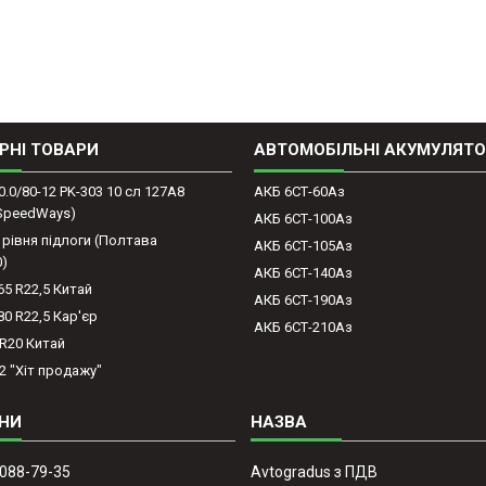
РНІ ТОВАРИ
АВТОМОБІЛЬНІ АКУМУЛЯТ
0.0/80-12 PK-303 10 сл 127A8
АКБ 6СТ-60Аз
(SpeedWays)
АКБ 6СТ-100Аз
 рівня підлоги (Полтава
АКБ 6СТ-105Аз
0)
АКБ 6СТ-140Аз
65 R22,5 Китай
АКБ 6СТ-190Аз
80 R22,5 Кар'єр
АКБ 6СТ-210Аз
-R20 Китай
2 "Хіт продажу"
 088-79-35
Avtogradus з ПДВ