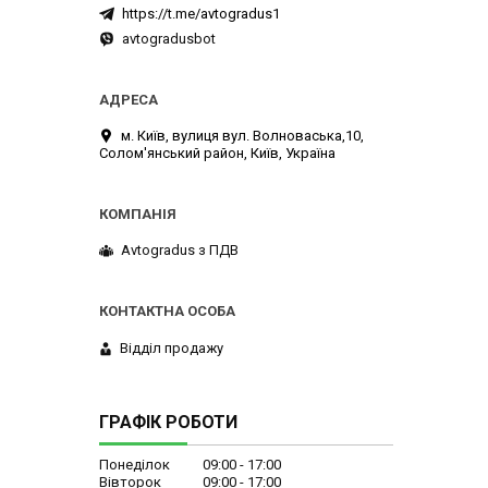
https://t.me/avtogradus1
avtogradusbot
м. Київ, вулиця вул. Волноваська,10,
Солом'янський район, Київ, Україна
Avtogradus з ПДВ
Відділ продажу
ГРАФІК РОБОТИ
Понеділок
09:00
17:00
Вівторок
09:00
17:00