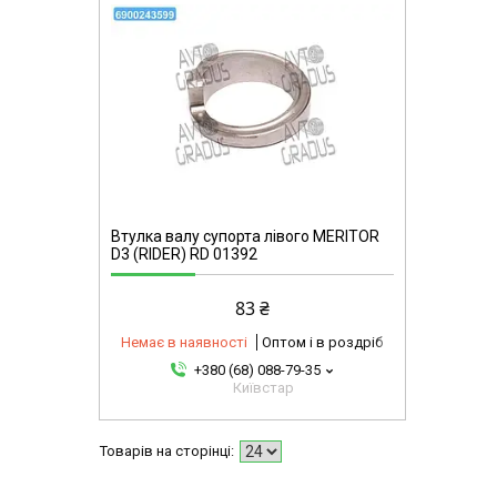
mg
Втулка валу супорта лівого MERITOR
D3 (RIDER) RD 01392
83 ₴
Немає в наявності
Оптом і в роздріб
+380 (68) 088-79-35
Київстар