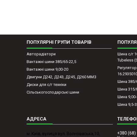
ПОПУЛЯРНІ ГРУПИ ТОВАРІВ
ПОПУЛЯ
Авторадіатори
Шина с/г 1
Tubeless 
Вантажні шини 385/65-22,5
Регулятор
Вантажні шини 9,00-20
16.293501
Двигуни Д242, Д243, Д245, Д260 ММЗ
Шина 385/
Диски для с/г техніки
Шина 315/
Сільськогосподарські шини
Шина 9,00
Шина 9,5-3
+380 (68)
м. Київ, вулиця вул. Волноваська,10,