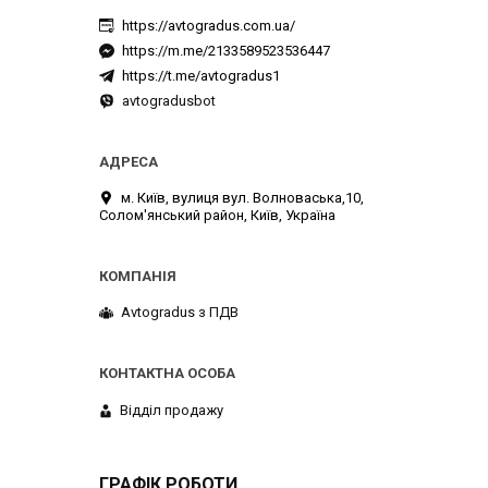
https://avtogradus.com.ua/
https://m.me/2133589523536447
https://t.me/avtogradus1
avtogradusbot
м. Київ, вулиця вул. Волноваська,10,
Солом'янський район, Київ, Україна
Avtogradus з ПДВ
Відділ продажу
ГРАФІК РОБОТИ