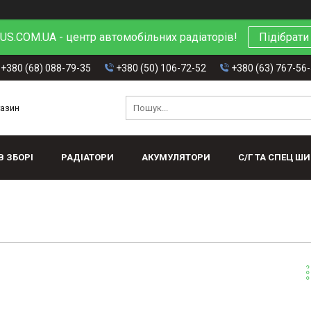
S.COM.UA - центр автомобільних радіаторів!
Підібрати
+380 (68) 088-79-35
+380 (50) 106-72-52
+380 (63) 767-56
газин
В ЗБОРІ
РАДІАТОРИ
АКУМУЛЯТОРИ
С/Г ТА СПЕЦ Ш