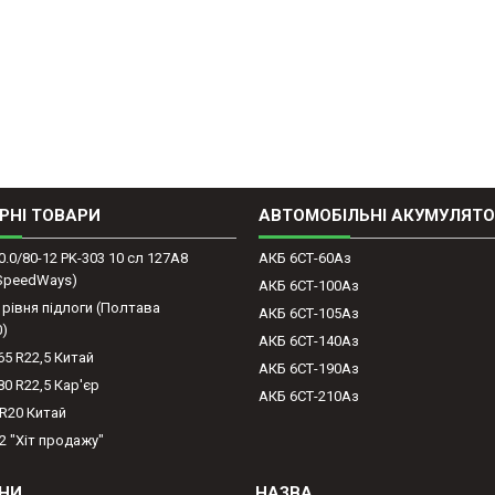
РНІ ТОВАРИ
АВТОМОБІЛЬНІ АКУМУЛЯТ
0.0/80-12 PK-303 10 сл 127A8
АКБ 6СТ-60Аз
(SpeedWays)
АКБ 6СТ-100Аз
 рівня підлоги (Полтава
АКБ 6СТ-105Аз
0)
АКБ 6СТ-140Аз
65 R22,5 Китай
АКБ 6СТ-190Аз
80 R22,5 Кар'єр
АКБ 6СТ-210Аз
-R20 Китай
2 "Хіт продажу"