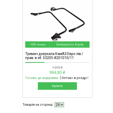
mg
–10%
Залишилось 8 днів
Тримач дзеркала КамАЗ Евро лiв./
прав. в зб. 53205-8201010/11
1 072 ₴
964,80 ₴
Готово до відправки
Оптом і в роздріб
Купити