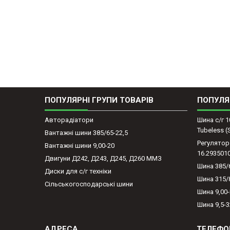
ПОПУЛЯРНІ ГРУПИ ТОВАРІВ
ПОПУЛЯ
Авторадіатори
Шина с/г 1
Tubeless 
Вантажні шини 385/65-22,5
Регулятор
Вантажні шини 9,00-20
16.293501
Двигуни Д242, Д243, Д245, Д260 ММЗ
Шина 385/
Диски для с/г техніки
Шина 315/
Сільськогосподарські шини
Шина 9,00
Шина 9,5-3