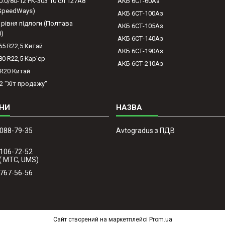
0.0/80-12 PK-303 10 сл 127A8
АКБ 6СТ-60Аз
(SpeedWays)
АКБ 6СТ-100Аз
 рівня підлоги (Полтава
АКБ 6СТ-105Аз
0)
АКБ 6СТ-140Аз
65 R22,5 Китай
АКБ 6СТ-190Аз
80 R22,5 Кар'єр
АКБ 6СТ-210Аз
-R20 Китай
2 "Хіт продажу"
 088-79-35
Avtogradus з ПДВ
 106-72-52
( МТС, UMS)
 767-56-56
Сайт створений на маркетплейсі
Prom.ua