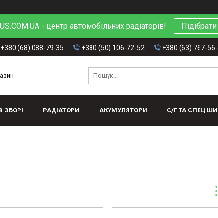
S.COM.UA - центр автомобільних радіаторів!
Підібрати
+380 (68) 088-79-35
+380 (50) 106-72-52
+380 (63) 767-56
газин
В ЗБОРІ
РАДІАТОРИ
АКУМУЛЯТОРИ
С/Г ТА СПЕЦ Ш