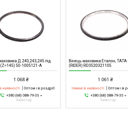
32291011915-omg
маховика Д 240,243,245 під
Вінець маховика Еталон, ТАТА
 (Z=145) 50-1005121-А
(RIDER) RD3520321105
1 068 ₴
1 061 ₴
в наявності
Оптом і в роздріб
Немає в наявності
Оптом і в 
+380 (68) 088-79-35
+380 (68) 088-79-35
Київстар
Київстар