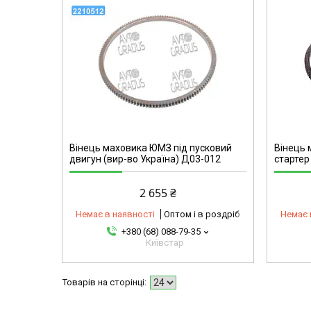
2310958341-omg
Вінець маховика ЮМЗ під пусковий
Вінець 
двигун (вир-во Україна) Д03-012
стартер
2 655 ₴
Немає в наявності
Оптом і в роздріб
Немає 
+380 (68) 088-79-35
Київстар