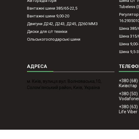
Авторадіатори
Шина с/г 1
Tubeless 
Вантажні шини 385/65-22,5
Регулятор
Вантажні шини 9,00-20
16.293501
Двигуни Д242, Д243, Д245, Д260 ММЗ
Шина 385/
Диски для с/г техніки
Шина 315/
Сільськогосподарські шини
Шина 9,00
Шина 9,5-3
+380 (68)
м. Київ, вулиця вул. Волноваська,10,
Київстар
Солом'янський район, Київ, Україна
+380 (50)
Vodafone
+380 (63)
Life Viber