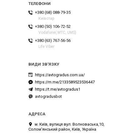
+380 (68) 088-79-35
Київстар
+380 (50) 106-72-52
Vodafone( МТС, UMS)
+380 (63) 767-56-56
Life Viber
https://avtogradus.com.ua/
https://m.me/2133589523536447
https://t.me/avtogradus1
avtogradusbot
м. Київ, вулиця вул. Волноваська,10,
Солом'янський район, Київ, Україна