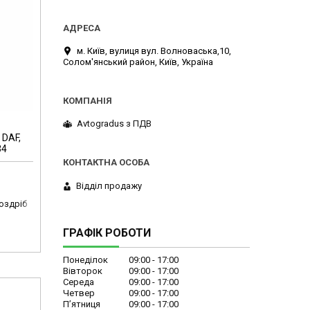
м. Київ, вулиця вул. Волноваська,10,
Солом'янський район, Київ, Україна
Avtogradus з ПДВ
 DAF,
34
Відділ продажу
роздріб
ГРАФІК РОБОТИ
Понеділок
09:00
17:00
Вівторок
09:00
17:00
Середа
09:00
17:00
Четвер
09:00
17:00
Пʼятниця
09:00
17:00