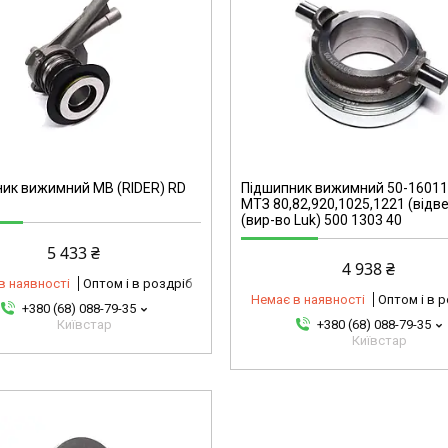
6900233020-omg
ик вижимний MB (RIDER) RD
Підшипник вижимний 50-1601
МТЗ 80,82,920,1025,1221 (відве
(вир-во Luk) 500 1303 40
5 433 ₴
4 938 ₴
в наявності
Оптом і в роздріб
Немає в наявності
Оптом і в 
+380 (68) 088-79-35
Київстар
+380 (68) 088-79-35
Київстар