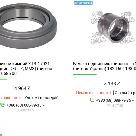
07341204904-omg
ик вижимний ХТЗ-17021,
Втулка підшипника вичавного
двиг. DEUTZ, ММЗ) (вир-во
(вир-во Україна) 182.1601193-
0 0685 00
2 133 ₴
4 964 ₴
Немає в наявності
Оптом і в 
в наявності
Оптом і в роздріб
+380 (68) 088-79-35
+380 (68) 088-79-35
Київстар
Київстар