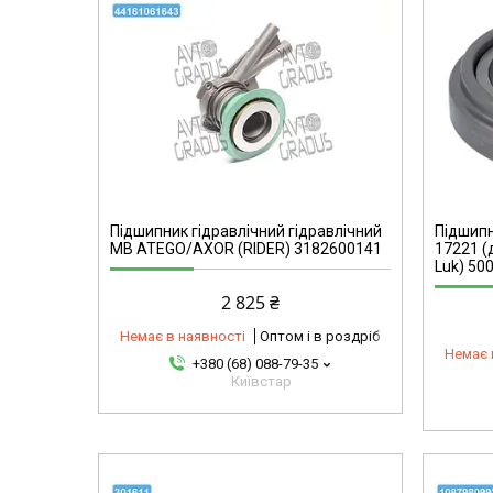
omg
28161106360-omg
Підшипник гідравлічний гідравлічний
Підшипн
МВ ATEGO/AXOR (RIDER) 3182600141
17221 (
Luk) 50
2 825 ₴
Немає в наявності
Оптом і в роздріб
Немає 
+380 (68) 088-79-35
Київстар