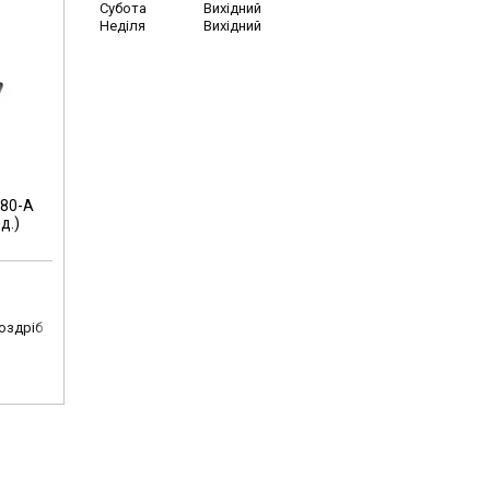
Субота
Вихідний
Неділя
Вихідний
180-А
д.)
роздріб