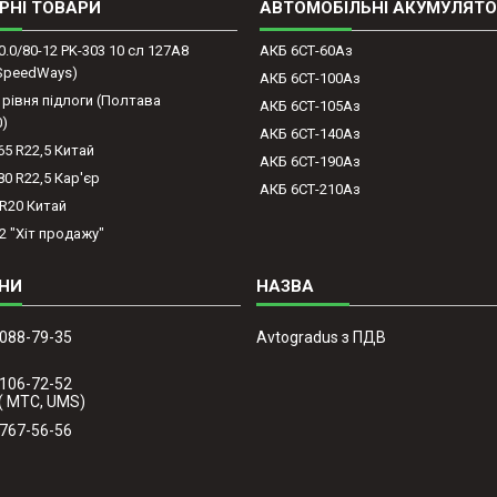
РНІ ТОВАРИ
АВТОМОБІЛЬНІ АКУМУЛЯТ
0.0/80-12 PK-303 10 сл 127A8
АКБ 6СТ-60Аз
(SpeedWays)
АКБ 6СТ-100Аз
 рівня підлоги (Полтава
АКБ 6СТ-105Аз
0)
АКБ 6СТ-140Аз
65 R22,5 Китай
АКБ 6СТ-190Аз
80 R22,5 Кар'єр
АКБ 6СТ-210Аз
-R20 Китай
2 "Хіт продажу"
 088-79-35
Avtogradus з ПДВ
 106-72-52
( МТС, UMS)
 767-56-56