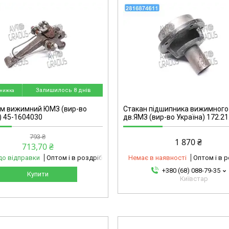
2816874611-omg
Залишилось 8 днів
зм вижимний ЮМЗ (вир-во
Стакан підшипника вижимного
) 45-1604030
дв.ЯМЗ (вир-во Україна) 172.21
793 ₴
1 870 ₴
713,70 ₴
до відправки
Оптом і в роздріб
Немає в наявності
Оптом і в 
+380 (68) 088-79-35
Купити
Київстар