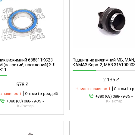
0116816713-omg
ник вижимний 688811КС23
Підшипник вижимний МВ, MAN,
 (закритий, посилений) ЗІЛ
КАМАЗ Євро-2, МАЗ 31510000
811
2 136 ₴
578 ₴
Немає в наявності
Оптом і в 
в наявності
Оптом і в роздріб
+380 (68) 088-79-35
+380 (68) 088-79-35
Київстар
Київстар