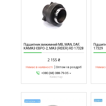
mg
4416869495-omg
Підшипник вижимний МВ, MAN, DAF,
Підшипн
КАМАЗ ЄВРО-2, МАЗ (RIDER) RD 17328
17329
2 155 ₴
Немає в наявності
Оптом і в роздріб
Немає 
+380 (68) 088-79-35
Київстар