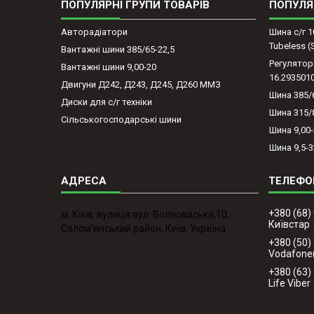
ПОПУЛЯРНІ ГРУПИ ТОВАРІВ
ПОПУЛЯ
Авторадіатори
Шина с/г 1
Tubeless 
Вантажні шини 385/65-22,5
Регулятор
Вантажні шини 9,00-20
16.293501
Двигуни Д242, Д243, Д245, Д260 ММЗ
Шина 385/
Диски для с/г техніки
Шина 315/
Сільськогосподарські шини
Шина 9,00
Шина 9,5-3
+380 (68)
м. Київ, вулиця вул. Волноваська,10,
Київстар
Солом'янський район, Київ, Україна
+380 (50)
Vodafone
+380 (63)
Life Viber