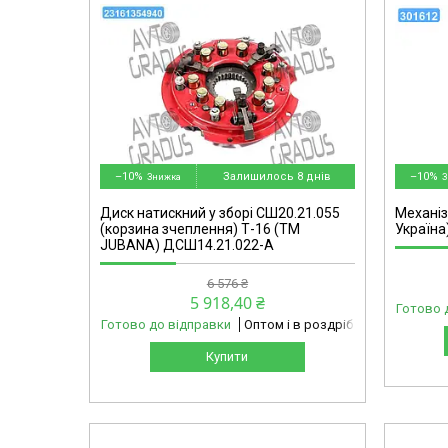
omg
301612-omg
–10%
Залишилось 8 днів
–10%
Диск натискний у зборі СШ20.21.055
Механі
(корзина зчеплення) Т-16 (ТМ
Україна
JUBANA) ДСШ14.21.022-А
6 576 ₴
5 918,40 ₴
Готово 
Готово до відправки
Оптом і в роздріб
Купити