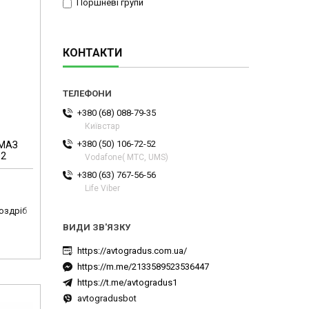
Поршневі групи
КОНТАКТИ
+380 (68) 088-79-35
Київстар
+380 (50) 106-72-52
 МАЗ
02
Vodafone( МТС, UMS)
+380 (63) 767-56-56
Life Viber
роздріб
https://avtogradus.com.ua/
https://m.me/2133589523536447
https://t.me/avtogradus1
avtogradusbot