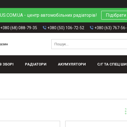
S.COM.UA - центр автомобільних радіаторів!
Підібрати
+380 (68) 088-79-35
+380 (50) 106-72-52
+380 (63) 767-56
газин
В ЗБОРІ
РАДІАТОРИ
АКУМУЛЯТОРИ
С/Г ТА СПЕЦ Ш