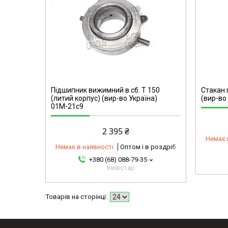
mg
221613-omg
Підшипник вижимний в сб. Т 150
Стакан 
(литий корпус) (вир-во Україна)
(вир-во
01М-21с9
2 395 ₴
Немає 
Немає в наявності
Оптом і в роздріб
+380 (68) 088-79-35
Київстар