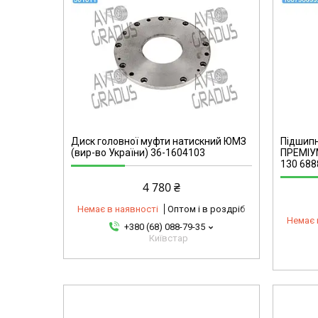
1087980992-omg
Диск головної муфти натискний ЮМЗ
Підшип
(вир-во України) 36-1604103
ПРЕМІУМ
130 688
4 780 ₴
Немає в наявності
Оптом і в роздріб
Немає 
+380 (68) 088-79-35
Київстар