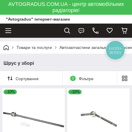
AVTOGRADUS.COM.UA - центр автомобільних
радіаторів!
"Avtogradus" інтернет-магазин
Товари та послуги
Автозапчастини загальна
Трансмі
КНОПКА
ЗВ'ЯЗКУ
Шрус у зборі
Сортування
0
Фільтри
–10%
–10%