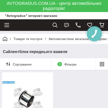
AVTOGRADUS.COM.UA - центр автомобільних
радіаторів!
"Avtogradus" інтернет-магазин
Товари та послуги
Автозапчастини загальна
Ходова 
Сайлентблок переднього важеля
Сортування
0
Фільтри