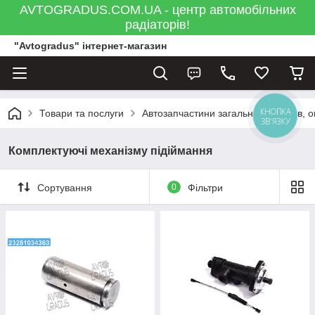
AVTOGRADUS.COM.UA - центр автомобільних
радіаторів!
"Avtogradus" інтернет-магазин
КНОПКА
Товари та послуги
Автозапчастини загальна
Кузов, 
ЗВ'ЯЗКУ
Комплектуючі механізму підіймання
Сортування
0
Фільтри