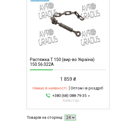
omg
Растяжка Т 150 (вир-во Україна)
150.56.022А
1 859 ₴
Немає в наявності
Оптом і в роздріб
+380 (68) 088-79-35
Київстар