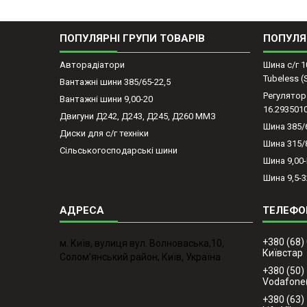
ПОПУЛЯРНІ ГРУПИ ТОВАРІВ
ПОПУЛЯ
Авторадіатори
Шина с/г 1
Tubeless 
Вантажні шини 385/65-22,5
Регулятор
Вантажні шини 9,00-20
16.293501
Двигуни Д242, Д243, Д245, Д260 ММЗ
Шина 385/
Диски для с/г техніки
Шина 315/
Сільськогосподарські шини
Шина 9,00
Шина 9,5-3
+380 (68)
м. Київ, вулиця вул. Волноваська,10,
Київстар
Солом'янський район, Київ, Україна
+380 (50)
Vodafone
+380 (63)