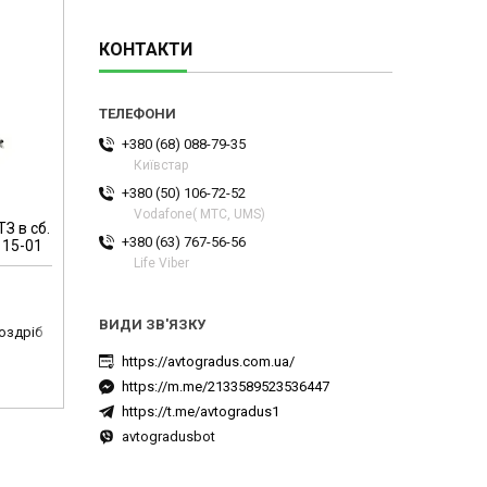
КОНТАКТИ
+380 (68) 088-79-35
Київстар
+380 (50) 106-72-52
Vodafone( МТС, UMS)
З в сб.
+380 (63) 767-56-56
115-01
Life Viber
роздріб
https://avtogradus.com.ua/
https://m.me/2133589523536447
https://t.me/avtogradus1
avtogradusbot