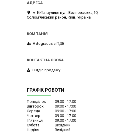
м. Київ, вулиця вул. Волноваська,10,
Солом'янський район, Київ, Україна
Avtogradus з ПДВ
Відділ продажу
ГРАФІК РОБОТИ
Понеділок
09:00
17:00
Вівторок
09:00
17:00
Середа
09:00
17:00
Четвер
09:00
17:00
Пʼятниця
09:00
17:00
Субота
Вихідний
Неділя
Вихідний