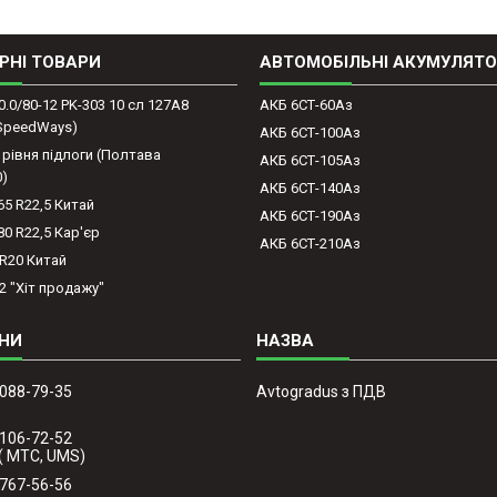
РНІ ТОВАРИ
АВТОМОБІЛЬНІ АКУМУЛЯТ
0.0/80-12 PK-303 10 сл 127A8
АКБ 6СТ-60Аз
(SpeedWays)
АКБ 6СТ-100Аз
 рівня підлоги (Полтава
АКБ 6СТ-105Аз
0)
АКБ 6СТ-140Аз
65 R22,5 Китай
АКБ 6СТ-190Аз
80 R22,5 Кар'єр
АКБ 6СТ-210Аз
-R20 Китай
2 "Хіт продажу"
 088-79-35
Avtogradus з ПДВ
 106-72-52
( МТС, UMS)
 767-56-56