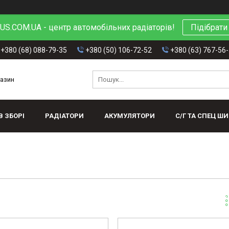
S.COM.UA - центр автомобільних радіаторів!
Підібрати
+380 (68) 088-79-35
+380 (50) 106-72-52
+380 (63) 767-56
газин
В ЗБОРІ
РАДІАТОРИ
АКУМУЛЯТОРИ
С/Г ТА СПЕЦ Ш