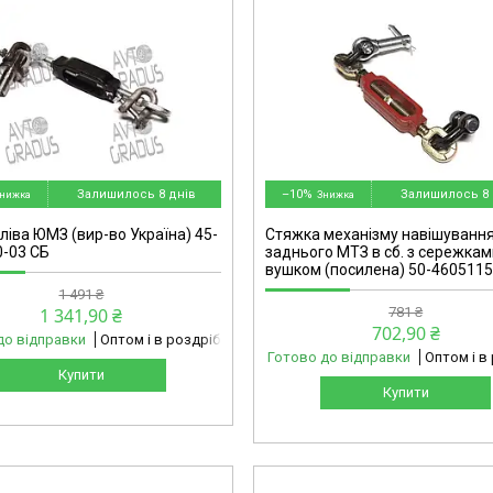
2347799925-omg
Залишилось 8 днів
–10%
Залишилось 8 
ліва ЮМЗ (вир-во Україна) 45-
Стяжка механізму навішуванн
-03 СБ
заднього МТЗ в сб. з сережками
вушком (посилена) 50-4605115
1 491 ₴
1 341,90 ₴
781 ₴
702,90 ₴
до відправки
Оптом і в роздріб
Готово до відправки
Оптом і в
Купити
Купити