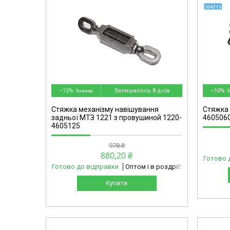
omg
304713-omg
–10%
Залишилось 8 днів
–10%
Стяжка механізму навішування
Стяжка 
задньої МТЗ 1221 з провушиной 1220-
4605060
4605125
978 ₴
880,20 ₴
Готово 
Готово до відправки
Оптом і в роздріб
Купити