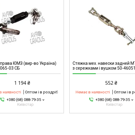
2347799926-omg
права ЮМЗ (вир-во Україна)
Стяжка мех. навески задней МТ
065-03 СБ
з сережками і вушком 50-4605
1 194 ₴
552 ₴
в наявності
Оптом і в роздріб
Немає в наявності
Оптом і в 
+380 (68) 088-79-35
+380 (68) 088-79-35
Київстар
Київстар