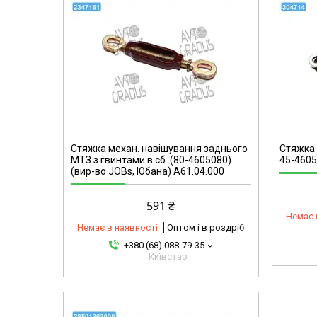
304714-omg
Стяжка механ. навішування заднього
Стяжка 
МТЗ з гвинтами в сб. (80-4605080)
45-4605
(вир-во JOBs, Юбана) А61.04.000
591 ₴
Немає 
Немає в наявності
Оптом і в роздріб
+380 (68) 088-79-35
Київстар