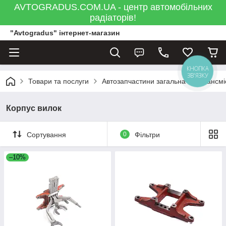
AVTOGRADUS.COM.UA - центр автомобільних
радіаторів!
"Avtogradus" інтернет-магазин
КНОПКА
ЗВ'ЯЗКУ
Товари та послуги
Автозапчастини загальна
Трансмі
Корпус вилок
Сортування
0
Фільтри
–10%