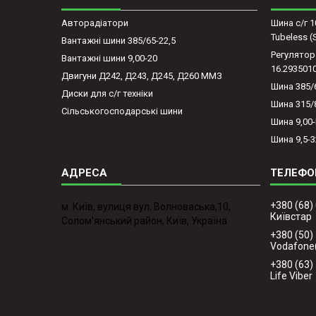
Авторадіатори
Шина с/г 1
Tubeless 
Вантажні шини 385/65-22,5
Регулятор
Вантажні шини 9,00-20
16.293501
Двигуни Д242, Д243, Д245, Д260 ММЗ
Шина 385/
Диски для с/г техніки
Шина 315/
Сільськогосподарські шини
Шина 9,00
Шина 9,5-3
+380 (68)
м. Київ, вулиця вул. Волноваська,10,
Київстар
Солом'янський район, Київ, Україна
+380 (50)
Vodafone
+380 (63)
Life Viber