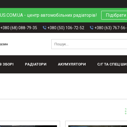
S.COM.UA - центр автомобільних радіаторів!
Підібрати
+380 (68) 088-79-35
+380 (50) 106-72-52
+380 (63) 767-56
газин
В ЗБОРІ
РАДІАТОРИ
АКУМУЛЯТОРИ
С/Г ТА СПЕЦ Ш