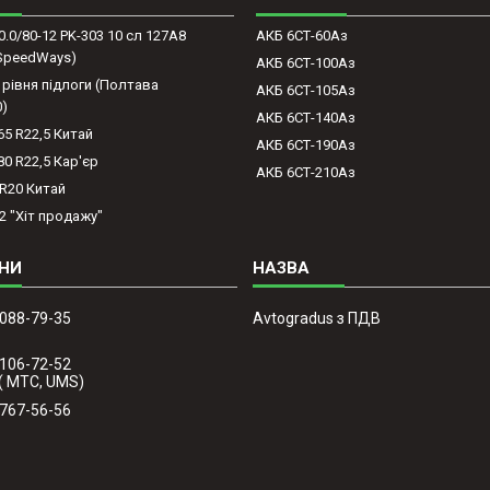
0.0/80-12 PK-303 10 сл 127A8
АКБ 6СТ-60Аз
(SpeedWays)
АКБ 6СТ-100Аз
 рівня підлоги (Полтава
АКБ 6СТ-105Аз
0)
АКБ 6СТ-140Аз
65 R22,5 Китай
АКБ 6СТ-190Аз
80 R22,5 Кар'єр
АКБ 6СТ-210Аз
-R20 Китай
2 "Хіт продажу"
 088-79-35
Avtogradus з ПДВ
 106-72-52
( МТС, UMS)
 767-56-56