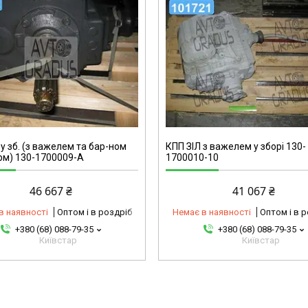
101721-omg
 у зб. (з важелем та бар-ном
КПП ЗІЛ з важелем у зборі 130-
рм) 130-1700009-А
1700010-10
46 667 ₴
41 067 ₴
в наявності
Оптом і в роздріб
Немає в наявності
Оптом і в 
+380 (68) 088-79-35
+380 (68) 088-79-35
Київстар
Київстар