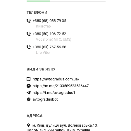
+380 (68) 088-79-35
Київстар
+380 (50) 106-72-52
Vodafone( МТС, UMS)
+380 (63) 767-56-56
Life Viber
https://avtogradus.com.ua/
https://m.me/2133589523536447
https://t.me/avtogradus1
avtogradusbot
м. Київ, вулиця вул. Волноваська,10,
Солом'янський район, Київ, Україна