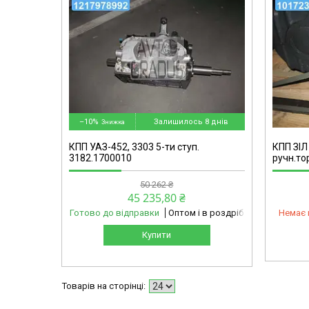
mg
101723-omg
–10%
Залишилось 8 днів
КПП УАЗ-452, 3303 5-ти ступ.
КПП ЗІЛ
3182.1700010
ручн.то
50 262 ₴
45 235,80 ₴
Готово до відправки
Оптом і в роздріб
Немає 
Купити