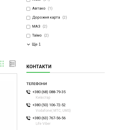
Автако
1
Дорожня карта
2
МАЗ
2
Таїмо
2
Ще 1
КОНТАКТИ
+380 (68) 088-79-35
Київстар
+380 (50) 106-72-52
Vodafone( МТС, UMS)
+380 (63) 767-56-56
Life Viber