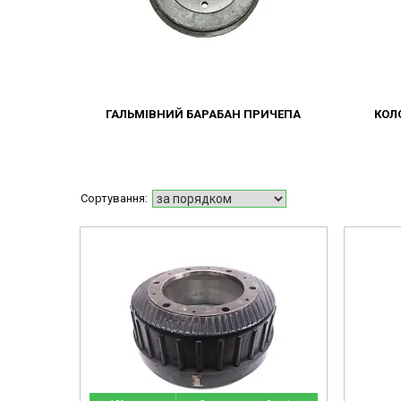
ГАЛЬМІВНИЙ БАРАБАН ПРИЧЕПА
КОЛ
mg
44351235252-omg