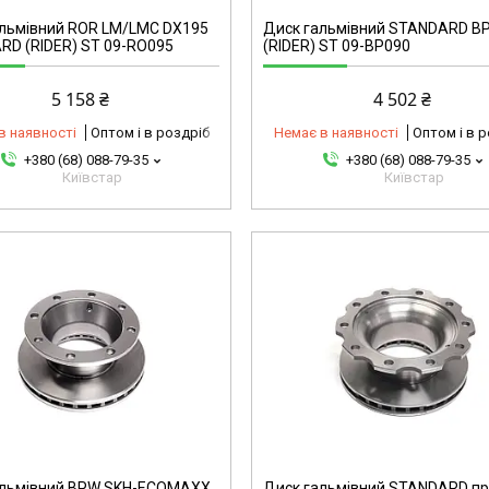
альмівний ROR LM/LMC DX195
Диск гальмівний STANDARD B
D (RIDER) ST 09-RO095
(RIDER) ST 09-BP090
5 158 ₴
4 502 ₴
в наявності
Оптом і в роздріб
Немає в наявності
Оптом і в 
+380 (68) 088-79-35
+380 (68) 088-79-35
Київстар
Київстар
4435880754-omg
альмівний BPW SKH-ECOMAXX
Диск гальмівний STANDARD п