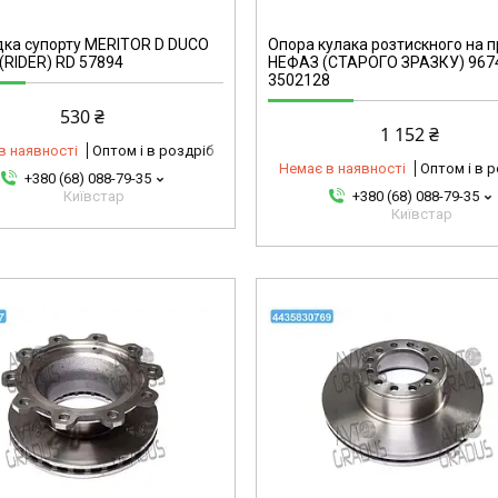
ка супорту MERITOR D DUCO
Опора кулака розтискного на п
(RIDER) RD 57894
НЕФАЗ (СТАРОГО ЗРАЗКУ) 967
3502128
530 ₴
1 152 ₴
в наявності
Оптом і в роздріб
Немає в наявності
Оптом і в 
+380 (68) 088-79-35
Київстар
+380 (68) 088-79-35
Київстар
4435830769-omg