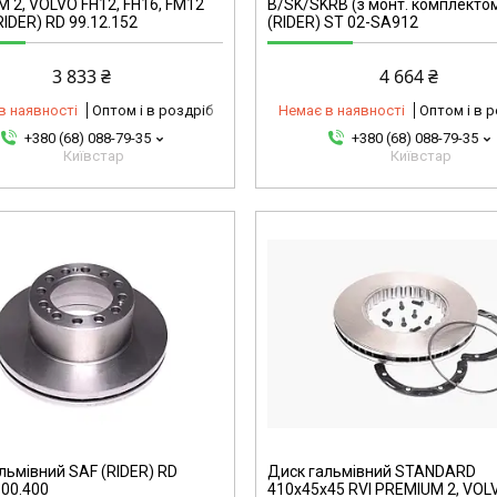
 2, VOLVO FH12, FH16, FM12
B/SK/SKRB (з монт. комплекто
RIDER) RD 99.12.152
(RIDER) ST 02-SA912
3 833 ₴
4 664 ₴
в наявності
Оптом і в роздріб
Немає в наявності
Оптом і в 
+380 (68) 088-79-35
+380 (68) 088-79-35
Київстар
Київстар
6900241707-omg
льмівний SAF (RIDER) RD
Диск гальмівний STANDARD
600.400
410х45х45 RVI PREMIUM 2, VOL