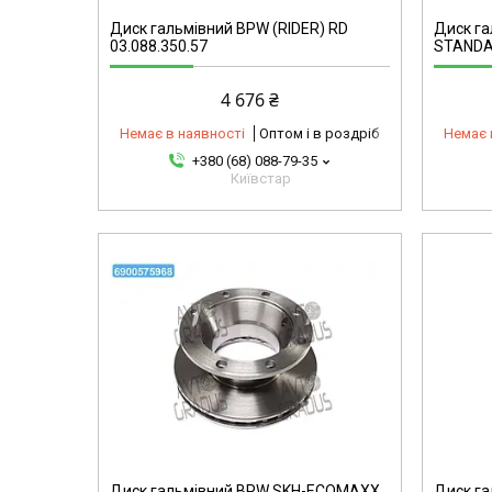
Диск гальмівний BPW (RIDER) RD
Диск г
03.088.350.57
STANDAR
4 676 ₴
Немає в наявності
Оптом і в роздріб
Немає 
+380 (68) 088-79-35
Київстар
mg
4435880755-omg
Диск гальмівний BPW SKH-ECOMAXX
Диск г