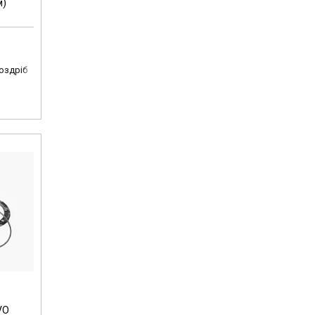
м)
роздріб
VO