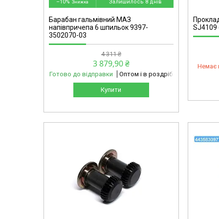
–10%
Залишилось 8 днів
Барабан гальмівний МАЗ
Проклад
напівпричепа 6 шпильок 9397-
SJ4109 
3502070-03
4 311 ₴
3 879,90 ₴
Немає 
Готово до відправки
Оптом і в роздріб
Купити
mg
4435830977-omg