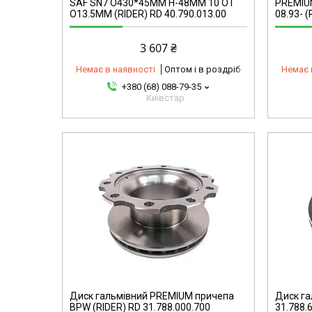
SAF SN7 O430*45MM H-48MM 10 OT
PREMIUM
O13.5MM (RIDER) RD 40.790.013.00
08.93- (
3 607 ₴
Немає в наявності
Оптом і в роздріб
Немає 
+380 (68) 088-79-35
Київстар
mg
4435833234-omg
Диск гальмівний PREMIUM причепа
Диск га
BPW (RIDER) RD 31.788.000.700
31.788.