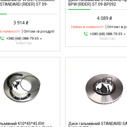
STANDARD (RIDER) ST 09-
BPW (RIDER) ST 09-BP092
4 089 ₴
3 914 ₴
Немає в наявності
Оптом і в 
в наявності
Оптом і в роздріб
+380 (68) 088-79-35
+380 (68) 088-79-35
Київстар
Київстар
6900239662-omg
льмівний 410*45*45 RVI
Диск гальмівний STANDARD S