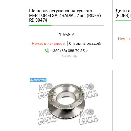
Шестерня регулювання. супорта
Диск г
MERITOR ELSA 2 RADIAL 2 шт. (RIDER)
(RIDER)
RD 08474
1 658 ₴
Немає 
Немає в наявності
Оптом і в роздріб
+380 (68) 088-79-35
Київстар
mg
4435880775-omg