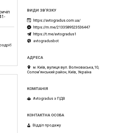
ричіп
41-
https://avtogradus.com.ua/
https://m.me/2133589523536447
https://t.me/avtogradus1
avtogradusbot
роздріб
м. Київ, вулиця вул. Волноваська,10,
Солом'янський район, Київ, Україна
Avtogradus з ПДВ
Відділ продажу