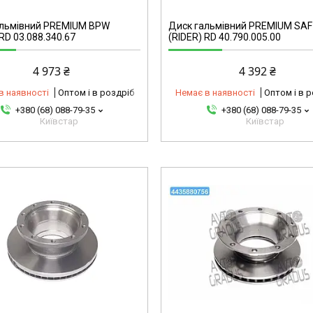
альмівний PREMIUM BPW
Диск гальмівний PREMIUM SAF
 RD 03.088.340.67
(RIDER) RD 40.790.005.00
4 973 ₴
4 392 ₴
в наявності
Оптом і в роздріб
Немає в наявності
Оптом і в 
+380 (68) 088-79-35
+380 (68) 088-79-35
Київстар
Київстар
4435880756-omg