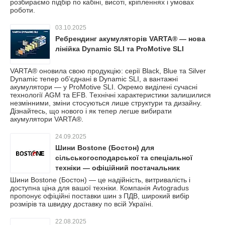
розбираємо підбір по кабіні, висоті, кріпленнях і умовах
роботи.
03.10.2025
Ребрендинг акумуляторів VARTA® — нова
лінійка Dynamic SLI та ProMotive SLI
VARTA® оновила свою продукцію: серії Black, Blue та Silver
Dynamic тепер об’єднані в Dynamic SLI, а вантажні
акумулятори — у ProMotive SLI. Окремо виділені сучасні
технології AGM та EFB. Технічні характеристики залишилися
незмінними, зміни стосуються лише структури та дизайну.
Дізнайтесь, що нового і як тепер легше вибирати
акумулятори VARTA®.
24.09.2025
Шини Bostone (Бостон) для
сільськогосподарської та спеціальної
техніки — офіційний постачальник
Avtogradus з ПДВ
Шини Bostone (Бостон) — це надійність, витривалість і
доступна ціна для вашої техніки. Компанія Avtogradus
пропонує офіційні поставки шин з ПДВ, широкий вибір
розмірів та швидку доставку по всій Україні.
22.08.2025