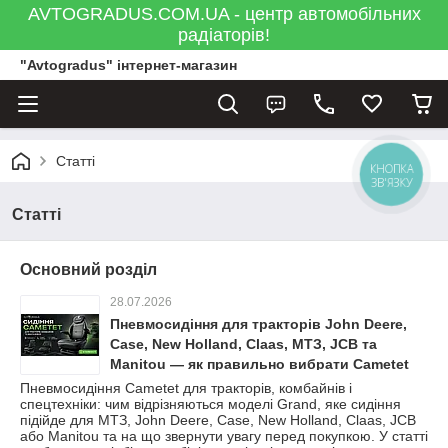
AVTOGRADUS.COM.UA - центр автомобільних
радіаторів!
"Avtogradus" інтернет-магазин
Статті
КНОПКА
ЗВ'ЯЗКУ
Статті
Основний розділ
28.07.2026
Пневмосидіння для тракторів John Deere,
Case, New Holland, Claas, МТЗ, JCB та
Manitou — як правильно вибрати Cametet
Пневмосидіння Cametet для тракторів, комбайнів і
спецтехніки: чим відрізняються моделі Grand, яке сидіння
підійде для МТЗ, John Deere, Case, New Holland, Claas, JCB
або Manitou та на що звернути увагу перед покупкою. У статті