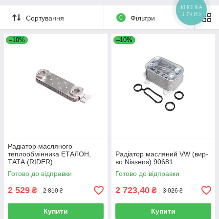
КНОПКА
ЗВ'ЯЗКУ
Сортування
0
Фільтри
–10%
–10%
Радіатор масляного
теплообмінника ЕТАЛОН,
Радіатор масляний VW (вир-
ТАТА (RIDER)
во Nissens) 90681
RD252518170168
Готово до відправки
Готово до відправки
2 529
2 723,40
₴
₴
2 810 ₴
3 026 ₴
Купити
Купити