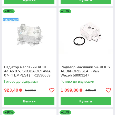
Купити
Купити
–10%
–10%
Радіатор масляний AUDI
Радіатор масляний VARIOUS
A4,A6 07-, SKODA OCTAVIA
AUDI/FORD/SEAT (Van
07- (TEMPEST) TP.1590659
Wezel) 58003147
Готово до відправки
Готово до відправки
923,40
1 099,80
₴
₴
1 026 ₴
1 222 ₴
Купити
Купити
–10%
–10%