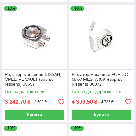
–10%
–10%
Радіатор масляний NISSAN,
Радіатор масляний FORD C-
OPEL, RENAULT (вир-во
MAX/ FIESTA (08-)(вир-во
Nissens) 90697
Nissens) 90972
Готово до відправки
Готово до відправки 1 од.
3 242,70
4 306,50
₴
₴
3 603 ₴
4 785 ₴
Купити
Купити
–10%
–10%