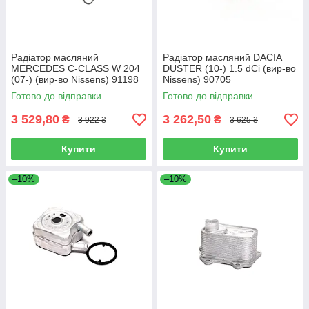
Радіатор масляний
Радіатор масляний DACIA
MERCEDES C-CLASS W 204
DUSTER (10-) 1.5 dCi (вир-во
(07-) (вир-во Nissens) 91198
Nissens) 90705
Готово до відправки
Готово до відправки
3 529,80
3 262,50
₴
₴
3 922 ₴
3 625 ₴
Купити
Купити
–10%
–10%