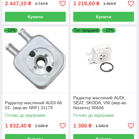
2 447,10
1 218,60
₴
₴
2 719 ₴
1 354 ₴
Купити
Купити
–10%
Топ продажів
–10%
Радіатор масляний AUDI,
Радіатор масляний AUDI A6
SEAT, SKODA, VW (вир-во
01- (вир-во NRF) 31179
Nissens) 90606
Готово до відправки
Готово до відправки
1 832,40
1 386
₴
₴
2 036 ₴
1 540 ₴