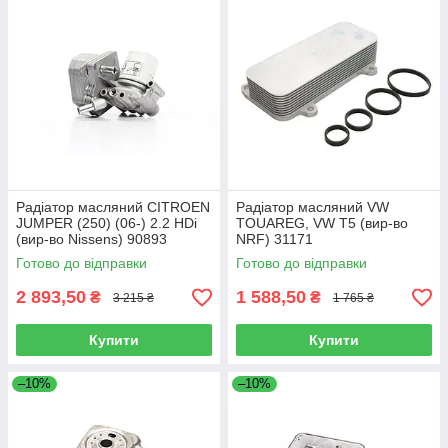
Радіатор масляний CITROEN
Радіатор масляний VW
JUMPER (250) (06-) 2.2 HDi
TOUAREG, VW T5 (вир-во
(вир-во Nissens) 90893
NRF) 31171
Готово до відправки
Готово до відправки
2 893,50
1 588,50
₴
₴
3 215 ₴
1 765 ₴
Купити
Купити
–10%
–10%