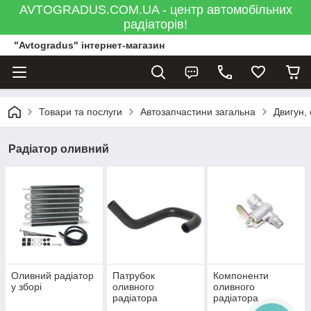
AVTOGRADUS.COM.UA - центр автомобільних
радіаторів!
"Avtogradus" інтернет-магазин
Товари та послуги
Автозапчастини загальна
Двигун,
Радіатор оливний
Оливний радіатор
Патрубок
Компоненти
у зборі
оливного
оливного
радіатора
радіатора