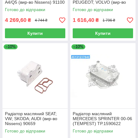
A4/Q5 (вир-во Nissens) 91100
PEUGEOT; VOLVO (вир-во
Nissens) 90670
Готово до відправки
Готово до відправки
4 269,60
1 616,40
₴
₴
4 744 ₴
1 796 ₴
Купити
Купити
–10%
–10%
Радіатор масляний SEAT;
Радіатор масляний
VW; SKODA; AUDI (вир-во
MERCEDES SPRINTER 00-06
Nissens) 90659
(TEMPEST) TP.1590622
Готово до відправки
Готово до відправки