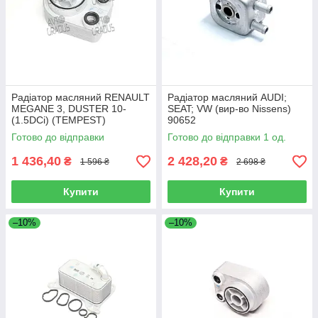
Радіатор масляний RENAULT
Радіатор масляний AUDI;
MEGANE 3, DUSTER 10-
SEAT; VW (вир-во Nissens)
(1.5DCi) (TEMPEST)
90652
TP.1590705
Готово до відправки
Готово до відправки 1 од.
1 436,40
2 428,20
₴
₴
1 596 ₴
2 698 ₴
Купити
Купити
–10%
–10%