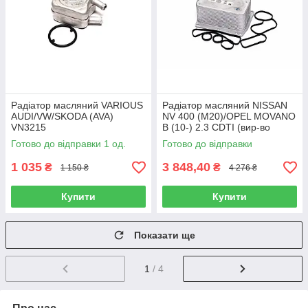
Радіатор масляний VARIOUS
Радіатор масляний NISSAN
AUDI/VW/SKODA (AVA)
NV 400 (M20)/OPEL MOVANO
VN3215
B (10-) 2.3 CDTI (вир-во
Nissens) 90922
Готово до відправки 1 од.
Готово до відправки
1 035
3 848,40
₴
₴
1 150 ₴
4 276 ₴
Купити
Купити
Показати ще
1
/ 4