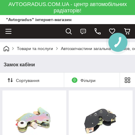
AVTOGRADUS.COM.UA - центр автомобільних
радіаторів!
"Avtogradus" інтернет-магазин
КНОПКА
ЗВ'ЯЗКУ
Товари та послуги
Автозапчастини загальна
Кузов, 
Замок кабіни
Сортування
0
Фільтри