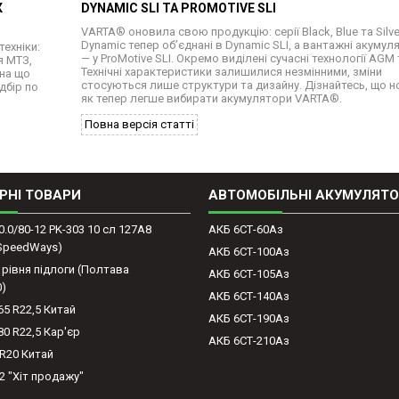
К
DYNAMIC SLI ТА PROMOTIVE SLI
VARTA® оновила свою продукцію: серії Black, Blue та Silve
Dynamic тепер об’єднані в Dynamic SLI, а вантажні акумул
техніки:
— у ProMotive SLI. Окремо виділені сучасні технології AGM 
я МТЗ,
Технічні характеристики залишилися незмінними, зміни
 на що
стосуються лише структури та дизайну. Дізнайтесь, що н
дбір по
як тепер легше вибирати акумулятори VARTA®.
Повна версія статті
РНІ ТОВАРИ
АВТОМОБІЛЬНІ АКУМУЛЯТ
0.0/80-12 PK-303 10 сл 127A8
АКБ 6СТ-60Аз
(SpeedWays)
АКБ 6СТ-100Аз
 рівня підлоги (Полтава
АКБ 6СТ-105Аз
0)
АКБ 6СТ-140Аз
65 R22,5 Китай
АКБ 6СТ-190Аз
80 R22,5 Кар'єр
АКБ 6СТ-210Аз
-R20 Китай
2 "Хіт продажу"