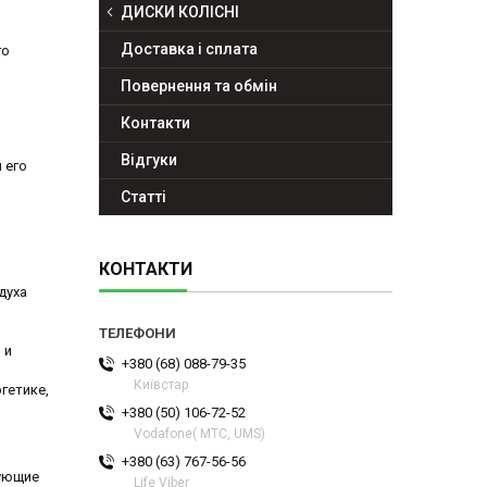
я
ДИСКИ КОЛІСНІ
Доставка і сплата
го
Повернення та обмін
Контакти
Відгуки
 его
Статті
КОНТАКТИ
духа
 и
+380 (68) 088-79-35
Київстар
гетике,
+380 (50) 106-72-52
Vodafone( МТС, UMS)
+380 (63) 767-56-56
рующие
Life Viber