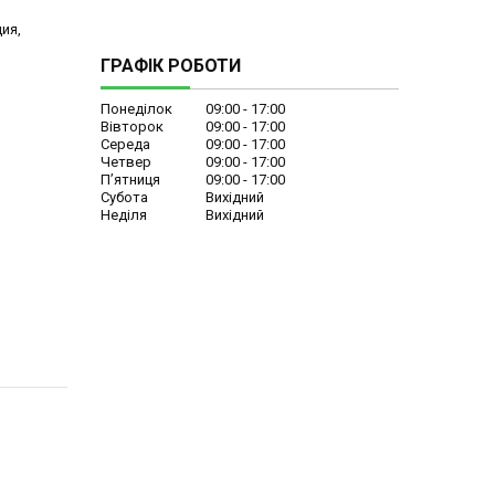
ия,
ГРАФІК РОБОТИ
Понеділок
09:00
17:00
Вівторок
09:00
17:00
Середа
09:00
17:00
Четвер
09:00
17:00
Пʼятниця
09:00
17:00
Субота
Вихідний
Неділя
Вихідний