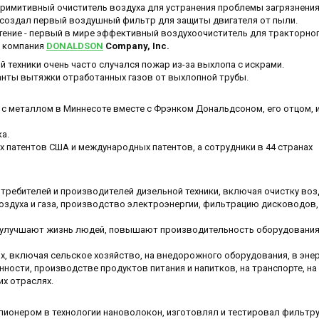
римитивный очиститель воздуха для устранения проблемы загрязнени
 создал первый воздушный фильтр для защиты двигателя от пыли.
ение - первый в мире эффективный воздухоочиститель для тракторно
ь компания
DONALDSON
Company, Inc.
й техники очень часто случался пожар из-за выхлопа с искрами.
нты вытяжки отработанных газов от выхлопной трубы.
 с металлом в Миннесоте вместе с Фрэнком Дональдсоном, его отцом, и
а.
х патентов США и международных патентов, а сотрудники в 44 странах
ребителей и производителей дизельной техники, включая очистку воз
оздуха и газа, производство электроэнергии, фильтрацию дисководов,
улучшают жизнь людей, повышают производительность оборудования
, включая сельское хозяйство, на внедорожного оборудования, в энер
ости, производстве продуктов питания и напитков, на транспорте, на
их отраслях.
пионером в технологии нановолокон, изготовлял и тестировал фильт