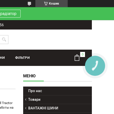
Кошик
 радіатор
-56
ИНИ
ФІЛЬТРИ
Про нас
Товари
 Tractor
аботы на
ВАНТАЖНІ ШИНИ