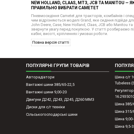
NEW HOLLAND, CLAAS, МТЗ, JCB ТА MANITOU — Я
ПРАВИЛЬНО ВИБРАТИ CAMETET
Пневмосидіння Cametet для тракторів, комбайнів і спец
чим відрізняються моделі Grand, яке сидіння підійде дл
John Deere, Case, New Holland, Claas, JCB або Manitou та
звернути увагу перед покупкою. У статті розбираємо пі
кабіні, висоті, кріпленнях і умовах роботи.
Повна версія статті
ПОПУЛЯРНІ ГРУПИ ТОВАРІВ
ПОПУЛЯ
Авторадіатори
Шина с/г 1
Tubeless 
Вантажні шини 385/65-22,5
Регулятор
Вантажні шини 9,00-20
16.293501
Двигуни Д242, Д243, Д245, Д260 ММЗ
Шина 385/
Диски для с/г техніки
Шина 315/
Сільськогосподарські шини
Шина 9,00
Шина 9,5-3