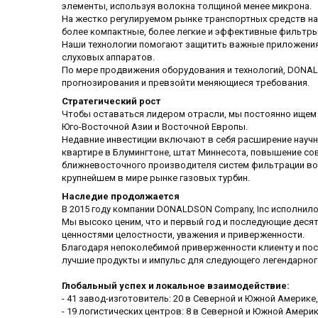
элементы, используя волокна толщиной менее микрона.
На жестко регулируемом рынке транспортных средств на
более компактные, более легкие и эффективные фильтры
Наши технологии помогают защитить важные приложения 
слуховых аппаратов.
По мере продвижения оборудования и технологий, DON
прогнозирования и превзойти меняющиеся требования.
Стратегический рост
Чтобы оставаться лидером отрасли, мы постоянно ищем в
Юго-Восточной Азии и Восточной Европы.
Недавние инвестиции включают в себя расширение научн
квартире в Блумингтоне, штат Миннесота, повышение сов
ближневосточного производителя систем фильтрации воз
крупнейшем в мире рынке газовых турбин.
Наследие продолжается
В 2015 году компании DONALDSON Company, Inc исполнило
Мы высоко ценим, что и первый год и последующие деся
ценностями целостности, уважения и приверженности.
Благодаря непоколебимой приверженности клиенту и пост
лучшие продукты и импульс для следующего легендарног
Глобальный успех и локальное взаимодействие:
- 41 завод-изготовитель: 20 в Северной и Южной Америке, 
- 19 логистических центров: 8 в Северной и Южной Америк