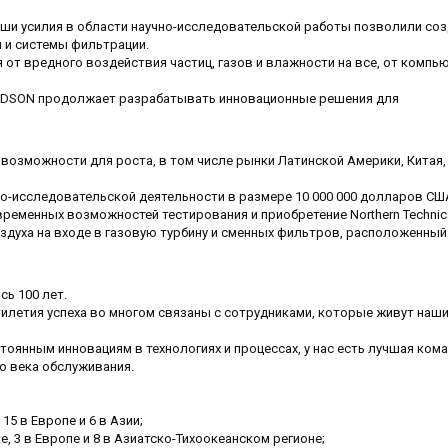
ши усилия в области научно-исследовательской работы позволили со
 и системы фильтрации.
от вредного воздействия частиц, газов и влажности на все, от компь
ALDSON продолжает разрабатывать инновационные решения для
озможности для роста, в том числе рынки Латинской Америки, Китая,
о-исследовательской деятельности в размере 10 000 000 долларов СШ
ременных возможностей тестирования и приобретение Northern Technica
духа на входе в газовую турбину и сменных фильтров, расположенный
сь 100 лет.
тилетия успеха во многом связаны с сотрудниками, которые живут наш
оянным инновациям в технологиях и процессах, у нас есть лучшая кома
о века обслуживания.
15 в Европе и 6 в Азии;
е, 3 в Европе и 8 в Азиатско-Тихоокеанском регионе;