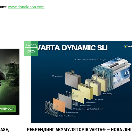
ния:
www.donaldson.com
3 жовт.
2025
ASE,
РЕБРЕНДИНГ АКУМУЛЯТОРІВ VARTA® — НОВА ЛІН