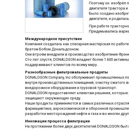
Поэтому он изобрёл п
двигателя трактора и
Было создано изобрет
двигателя, и родилас
При работе тракторно
Придумывались вариа
Международное присутствие
Компания создалась как слесарная мастерская по работе
братом Бобом Дональдсоном.
Они втроём внедрили в производство изобретение Фрэнк
Сто лет спустя, DONALDSON владеет более 1 600 активны
поддерживают клиентов по всему миру.
Разнообразные фильтровальные продукты
DONALDSON Company, Inc обслуживает промышленных пот
внутри производственных помещений, очистку сжатого в
внедорожное оборудование и грузовой транспорт.
DONALDSON предоставляет клиентам решения, которые 
защищают окружающую среду.
Наши продукты применяются в самых различных отраслях
фармацевтике, аэрокосмической и оборонной промышленн
разработке месторождений нефти и газа и во многих друг
Инновации процесса фильтрации
На протяжении более двух десятилетий DONALDSON был 