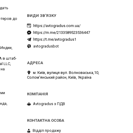
здать
ютеров до
https://avtogradus.com.ua/
https://m.me/2133589523536447
https://t.me/avtogradus1
avtogradusbot
 Индии,
А в штаб-
l LLC,
 на
м. Київ, вулиця вул. Волноваська,10,
Солом'янський район, Київ, Україна
ими
нда,
Avtogradus з ПДВ
Відділ продажу