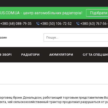
S.COM.UA - центр автомобільних радіаторів!
Підібрати
+380 (68) 088-79-35
+380 (50) 106-72-52
+380 (63) 767-56
газин
В ЗБОРІ
РАДІАТОРИ
АКУМУЛЯТОРИ
С/Г ТА СПЕЦ Ш
торговец Фрэнк Дональдсон, работающий торговым представителем Bull
ента, чей сельскохозяйственный трактор продолжал разрушаться от р