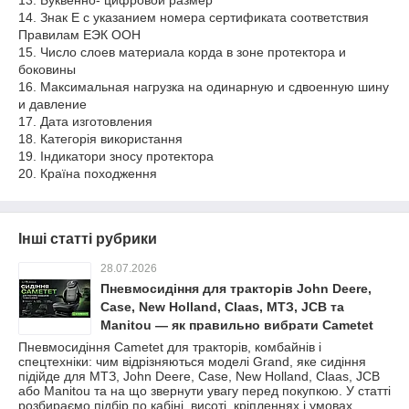
13. Буквенно- цифровой размер
14. Знак Е с указанием номера сертификата соответствия
Правилам ЕЭК ООН
15. Число слоев материала корда в зоне протектора и
боковины
16. Максимальная нагрузка на одинарную и сдвоенную шину
и давление
17. Дата изготовления
18. Категорія використання
19. Індикатори зносу протектора
20. Країна походження
Інші статті рубрики
28.07.2026
Пневмосидіння для тракторів John Deere,
Case, New Holland, Claas, МТЗ, JCB та
Manitou — як правильно вибрати Cametet
Пневмосидіння Cametet для тракторів, комбайнів і
спецтехніки: чим відрізняються моделі Grand, яке сидіння
підійде для МТЗ, John Deere, Case, New Holland, Claas, JCB
або Manitou та на що звернути увагу перед покупкою. У статті
розбираємо підбір по кабіні, висоті, кріпленнях і умовах