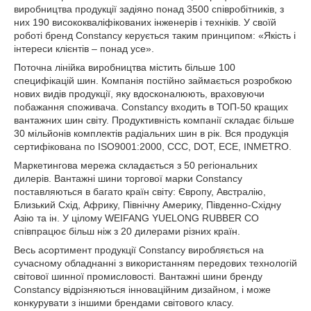
виробництва продукції задіяно понад 3500 співробітників, з
них 190 висококваліфікованих інженерів і техніків. У своїй
роботі бренд Constancy керується таким принципом: «Якість і
інтереси клієнтів – понад усе».
Поточна лінійка виробництва містить більше 100
специфікацій шин. Компанія постійно займається розробкою
нових видів продукції, яку вдосконалюють, враховуючи
побажання споживача. Constancy входить в ТОП-50 кращих
вантажних шин світу. Продуктивність компанії складає більше
30 мільйонів комплектів радіальних шин в рік. Вся продукція
сертифікована по ISO9001:2000, CCC, DOT, ECE, INMETRO.
Маркетингова мережа складається з 50 регіональних
дилерів. Вантажні шини торгової марки Constancy
поставляються в багато країн світу: Європу, Австралію,
Близький Схід, Африку, Північну Америку, Південно-Східну
Азію та ін. У цілому WEIFANG YUELONG RUBBER CO
співпрацює більш ніж з 20 дилерами різних країн.
Весь асортимент продукції Constancy виробляється на
сучасному обладнанні з використанням передових технологій
світової шинної промисловості. Вантажні шини бренду
Constancy відрізняються інноваційним дизайном, і може
конкурувати з іншими брендами світового класу.