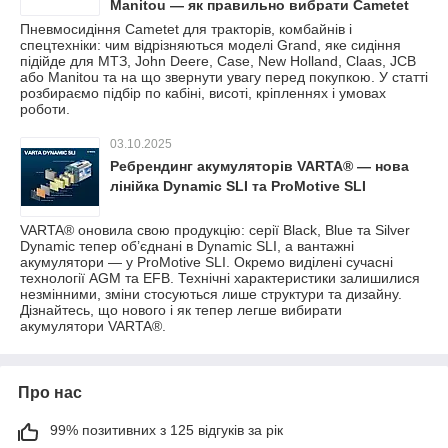
Manitou — як правильно вибрати Cametet
Пневмосидіння Cametet для тракторів, комбайнів і
спецтехніки: чим відрізняються моделі Grand, яке сидіння
підійде для МТЗ, John Deere, Case, New Holland, Claas, JCB
або Manitou та на що звернути увагу перед покупкою. У статті
розбираємо підбір по кабіні, висоті, кріпленнях і умовах
роботи.
03.10.2025
Ребрендинг акумуляторів VARTA® — нова
лінійка Dynamic SLI та ProMotive SLI
VARTA® оновила свою продукцію: серії Black, Blue та Silver
Dynamic тепер об’єднані в Dynamic SLI, а вантажні
акумулятори — у ProMotive SLI. Окремо виділені сучасні
технології AGM та EFB. Технічні характеристики залишилися
незмінними, зміни стосуються лише структури та дизайну.
Дізнайтесь, що нового і як тепер легше вибирати
акумулятори VARTA®.
Про нас
99% позитивних з 125 відгуків за рік