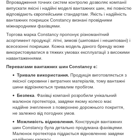
Впровадження точних систем контролю дозволяє компанії
випускати якісні і надійні моделі вантажних шин, які повністю
відповідають європейським стандартам. Якість і надійність
вантажних покришок Constancy визнані провідними
міжнародними фахівцями.
Торгова марка Constancy пропонує різноманітний
асортимент продукції: літні, зимові (шиповані і нешиповані) і
всесезонні покришки. Кожна модель даного бренду може
використовуватися в тяжких умовах експлуатації з високими
навантаженнями.
Перевагами вантажних шин Constancy є:
Тривале використання.
Продукція виготовляється з
якісної сировини і витратних матеріалів, тому вантажні
шини відрізняються тривалим пробігом.
Безпека
. Фахівці компанії розробили унікальний
малюнок протектора, завдяки якому колесо має
надійне зчеплення з поверхнею дорожнього покриття,
не залежно від погодних умов.
Можливість відновлення.
Конструкція вантажних
шин Constancy була детально продумана фахівцями.
Малюнок протектора піддається відновленню завдяки
надійному каркасу.