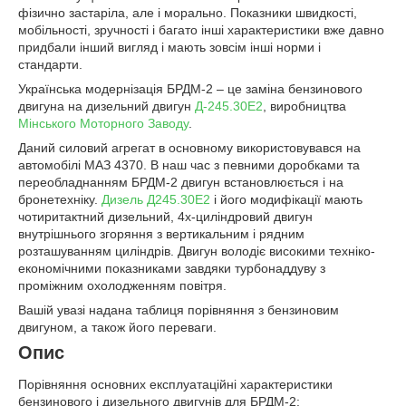
фізично застаріла, але і морально. Показники швидкості,
мобільності, зручності і багато інші характеристики вже давно
придбали інший вигляд і мають зовсім інші норми і
стандарти.
Українська модернізація БРДМ-2 – це заміна бензинового
двигуна на дизельний двигун
Д-245.30Е2
, виробництва
Мінського Моторного Заводу
.
Даний силовий агрегат в основному використовувався на
автомобілі МАЗ 4370. В наш час з певними доробками та
переобладнанням БРДМ-2 двигун встановлюється і на
бронетехніку.
Дизель Д245.30Е2
і його модифікації мають
чотиритактний дизельний, 4х-циліндровий двигун
внутрішнього згоряння з вертикальним і рядним
розташуванням циліндрів. Двигун володіє високими техніко-
економічними показниками завдяки турбонаддуву з
проміжним охолодженням повітря.
Вашій увазі надана таблиця порівняння з бензиновим
двигуном, а також його переваги.
Опис
Порівняння основних експлуатаційні характеристики
бензинового і дизельного двигунів для
БРДМ-2: