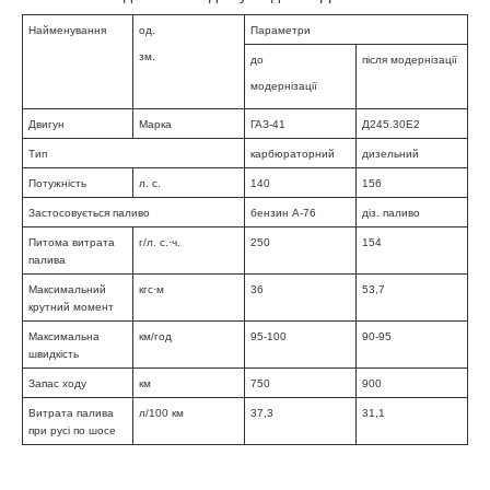
Найменування
од.
Параметри
зм.
до
після модернізації
модернізації
Двигун
Марка
ГАЗ-41
Д245.30Е2
Тип
карбюраторний
дизельний
Потужність
л. с.
140
156
Застосовується паливо
бензин А-76
діз
. паливо
Питома витрата
г/л. с.·ч.
250
154
палива
Максимальний
кгс·м
36
53,7
крутний момент
Максимальна
км/год
95-100
90-95
швидкість
Запас ходу
км
750
900
Витрата палива
л/100 км
37,3
31,1
при русі по шосе