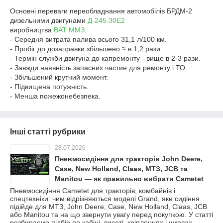
Основні переваги переобладнання автомобілів
БРДМ-2
дизельними двигунами
Д-245.30Е2
виробництва
ВАТ ММЗ
:
-
Середня витрата палива всього
31,1 л/100 км.
-
Пробіг до дозаправки збільшено ≈
в 1,2 рази.
-
Термін служби двигуна до капремонту -
вище в 2-3 рази.
-
Завжди наявність запасних частин для ремонту і ТО.
-
Збільшений крутний момент.
- Підвищена потужність.
- Менша пожежонебезпека.
Інші статті рубрики
28.07.2026
Пневмосидіння для тракторів John Deere,
Case, New Holland, Claas, МТЗ, JCB та
Manitou — як правильно вибрати Cametet
Пневмосидіння Cametet для тракторів, комбайнів і
спецтехніки: чим відрізняються моделі Grand, яке сидіння
підійде для МТЗ, John Deere, Case, New Holland, Claas, JCB
або Manitou та на що звернути увагу перед покупкою. У статті
розбираємо підбір по кабіні, висоті, кріпленнях і умовах