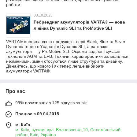
роботи.
03.10.2025
Ребрендинг акумуляторів VARTA® — нова
лінійка Dynamic SLI та ProMotive SLI
VARTA® оновила свою продукцію: серії Black, Blue та Silver
Dynamic тепер об’єднані в Dynamic SLI, а вантажні
акумулятори — у ProMotive SLI. Окремо виділені сучасні
технології AGM та EFB. Технічні характеристики залишилися
незмінними, зміни стосуються лише структури та дизайну.
Дізнайтесь, що нового і як тепер легше вибирати
акумулятори VARTA®.
Про нас
99% позитивних з 125 відгуків за рік
Працює з 09.04.2015
м. Київ
м. Київ, вулиця вул. Волноваська,10, Солом'янський
район, Київ, Україна