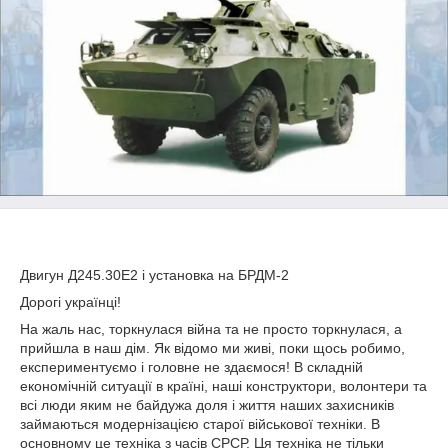
Двигун Д245.30Е2 і установка на БРДМ-2
Дорогі українці!
На жаль нас, торкнулася війна та не просто торкнулася, а
прийшла в наш дім. Як відомо ми живі, поки щось робимо,
експериментуємо і головне не здаємося! В складній
економічній ситуації в країні, наші конструктори, волонтери та
всі люди яким не байдужа доля і життя наших захисників
займаються модернізацією старої військової техніки. В
основному це техніка з часів СРСР. Ця техніка не тільки