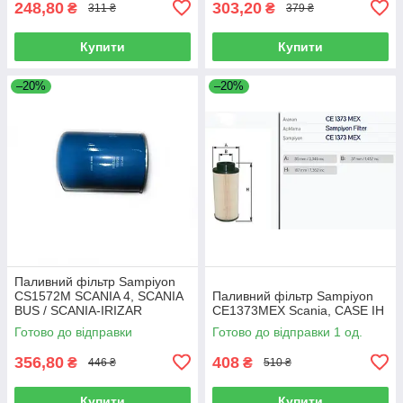
248,80
303,20
₴
₴
311 ₴
379 ₴
Купити
Купити
–20%
–20%
Паливний фільтр Sampiyon
CS1572M SCANIA 4, SCANIA
Паливний фільтр Sampiyon
BUS / SCANIA-IRIZAR
CE1373MEX Scania, CASE IH
Century, K94/114/124, L94
Готово до відправки
Готово до відправки 1 од.
356,80
408
₴
₴
446 ₴
510 ₴
Купити
Купити