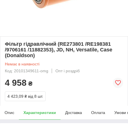
Фільтр гідравлічний (RE273801 /RE198381
/9706161 /11882353), JD, NH, Versatile, Case
(Donaldson)
Немає в наявності
Код: 20101349611-omg
Опт і роздріб
4 958
₴
4 423,09 ₴
від 8 шт.
Опис
Характеристики
Доставка
Оплата
Умови 