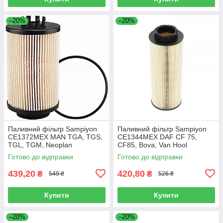
–20%
–20%
Паливний фільтр Sampiyon
Паливний фільтр Sampiyon
CE1372MEX MAN TGA, TGS,
CE1344MEX DAF CF 75,
TGL, TGM, Neoplan
CF85, Bova, Van Hool
Готово до відправки
Готово до відправки
439,20
420,80
₴
₴
549 ₴
526 ₴
Купити
Купити
–20%
–20%