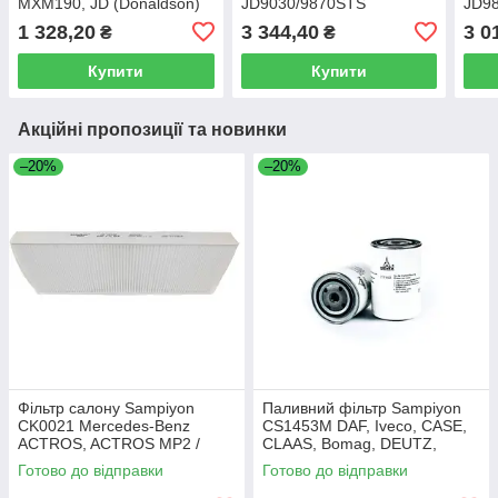
MXM190, JD (Donaldson)
JD9030/9870STS
JD98
(Donaldson)
1 328,20
3 344,40
3 0
₴
₴
Купити
Купити
Акційні пропозиції та новинки
–20%
–20%
Фільтр салону Sampiyon
Паливний фільтр Sampiyon
CK0021 Mercedes-Benz
CS1453M DAF, Iveco, CASE,
ACTROS, ACTROS MP2 /
CLAAS, Bomag, DEUTZ,
MP3
Cummins
Готово до відправки
Готово до відправки