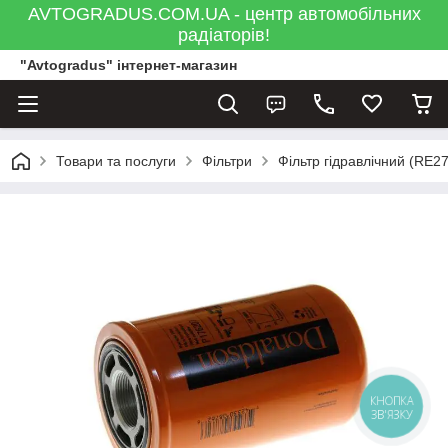
AVTOGRADUS.COM.UA - центр автомобільних
радіаторів!
"Avtogradus" інтернет-магазин
Товари та послуги
Фільтри
Фільтр гідравлічний (RE2
КНОПКА
ЗВ'ЯЗКУ