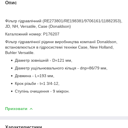
Опис
bvd_ggl
Фільтр гідравлічний (RE273801/RE198381/9706161/11882353),
JD, NH, Versatile, Case (Donaldson)
Каталожний номер: P176207
Фільтр гідравлічної рідини виробництва компанії Donaldson,
встановлюється в гідросистемі техніки Case, New Holland,
Buhler Versatile.
Діаметр зовнішній - D=121 мм,
Діаметр ущільнювального кільця - dпр=86/79 мм,
Довжина - L=193 мм,
Крок різьби - t=1 3/4-12,
Ступінь очищення - 9 мікрон.
Приховати
Характеристики