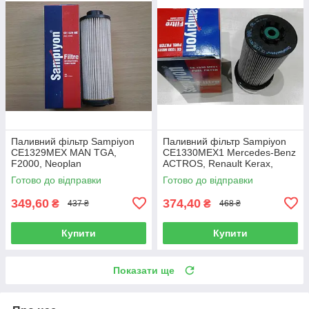
Паливний фільтр Sampiyon
Паливний фільтр Sampiyon
CE1329MEX MAN TGA,
CE1330MEX1 Mercedes-Benz
F2000, Neoplan
ACTROS, Renault Kerax,
CLAAS
Готово до відправки
Готово до відправки
349,60
374,40
₴
₴
437 ₴
468 ₴
Купити
Купити
Показати ще