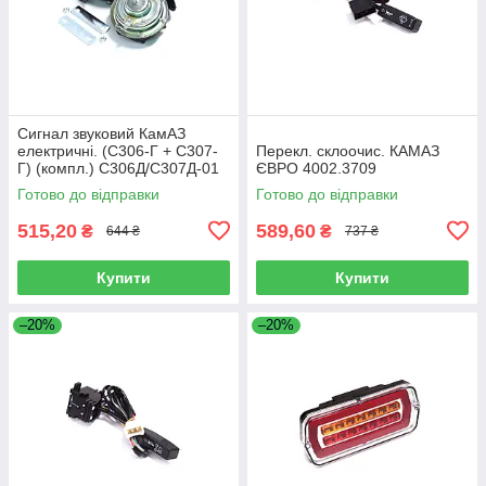
Сигнал звуковий КамАЗ
електричні. (С306-Г + С307-
Перекл. склоочис. КАМАЗ
Г) (компл.) С306Д/С307Д-01
ЄВРО 4002.3709
Готово до відправки
Готово до відправки
515,20
589,60
₴
₴
644 ₴
737 ₴
Купити
Купити
–20%
–20%