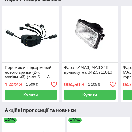
Перемикач підкермовий
Фара КАМАЗ, МАЗ 24В,
Фара
нового зразка (2-х
прямокутна 342.3711010
МАЗ,
важільний) (в-во S.I.L.A.
корп
AC) 89.3709000
ФГ1
1 422
994,50
947
₴
₴
1 580 ₴
1 105 ₴
Купити
Купити
Акційні пропозиції та новинки
–20%
–20%