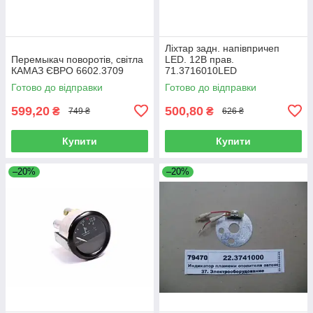
Ліхтар задн. напівпричеп
Перемыкач поворотів, світла
LED. 12В прав.
КАМАЗ ЄВРО 6602.3709
71.3716010LED
Готово до відправки
Готово до відправки
599,20
500,80
₴
₴
749 ₴
626 ₴
Купити
Купити
–20%
–20%