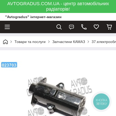
AVTOGRADUS.COM.UA - центр автомобільних
радіаторів!
"Avtogradus" інтернет-магазин
Товари та послуги
Запчастини КАМАЗ
37.електрооб
КНОПКА
ЗВ'ЯЗКУ