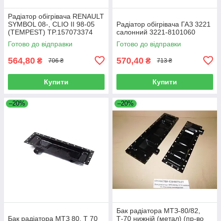
Радіатор обігрівача RENAULT
SYMBOL 08-, CLIO II 98-05
Радіатор обігрівача ГАЗ 3221
(TEMPEST) TP.157073374
салонний 3221-8101060
Готово до відправки
Готово до відправки
564,80
570,40
₴
₴
706 ₴
713 ₴
Купити
Купити
–20%
–20%
Бак радіатора МТЗ-80/82,
Бак радіатора МТЗ 80, Т 70
Т-70 нижній (метал) (пр-во