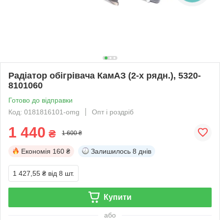
Радіатор обігрівача КамАЗ (2-х рядн.), 5320-
8101060
Готово до відправки
Код: 0181816101-omg
Опт і роздріб
1 440
₴
1 600 ₴
Економія
160 ₴
Залишилось
8 днів
1 427,55 ₴
від 8 шт.
Купити
або