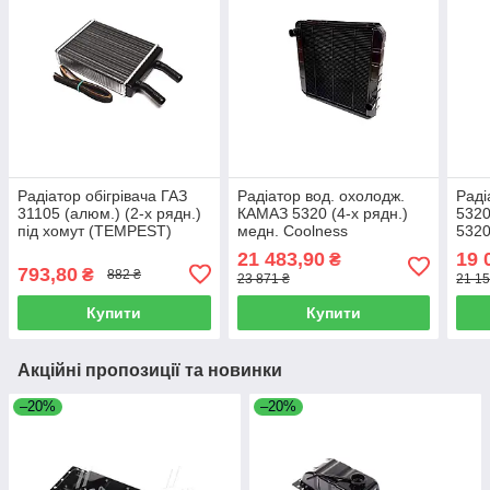
Радіатор обігрівача ГАЗ
Радіатор вод. охолодж.
Раді
31105 (алюм.) (2-х рядн.)
КАМАЗ 5320 (4-х рядн.)
5320
під хомут (TEMPEST)
медн. Coolness
5320
31107-8101060
(TEMPEST) 5320-
21 483,90
19 
₴
1301010-С
793,80
₴
882 ₴
23 871 ₴
21 15
Купити
Купити
Акційні пропозиції та новинки
–20%
–20%