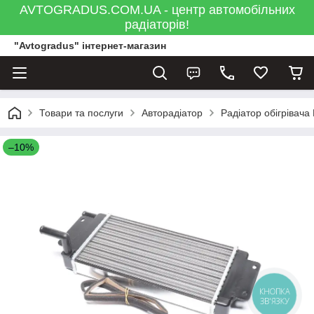
AVTOGRADUS.COM.UA - центр автомобільних
радіаторів!
"Avtogradus" інтернет-магазин
Товари та послуги
Авторадіатор
Радіатор обігрівача
–10%
КНОПКА
ЗВ'ЯЗКУ