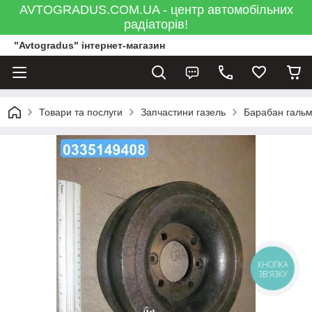
AVTOGRADUS.COM.UA - центр автомобільних
радіаторів!
"Avtogradus" інтернет-магазин
Товари та послуги
Запчастини газель
Барабан гальмі
КНОПКА
ЗВ'ЯЗКУ