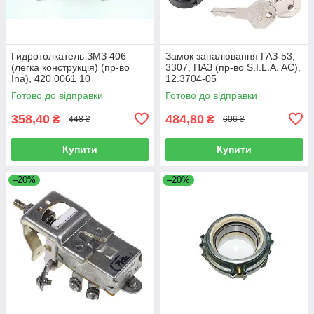
Гидротолкатель ЗМЗ 406
Замок запалювання ГАЗ-53,
(легка конструкція) (пр-во
3307, ПАЗ (пр-во S.I.L.A. AC),
Ina), 420 0061 10
12.3704-05
Готово до відправки
Готово до відправки
358,40
484,80
₴
₴
448 ₴
606 ₴
Купити
Купити
–20%
–20%