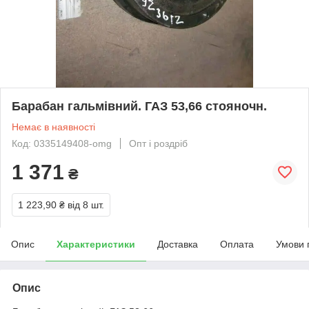
Барабан гальмівний. ГАЗ 53,66 стояночн.
Немає в наявності
Код: 0335149408-omg
Опт і роздріб
1 371
₴
1 223,90 ₴
від 8 шт.
Опис
Характеристики
Доставка
Оплата
Умови 
Опис