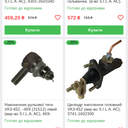
S.I.L.A. AC), 4301-3501040
гальваніка. (в-во S.I.L.A. AC),
100.3519262
Готово до відправки
Готово до відправки
459,20
572
₴
₴
574 ₴
715 ₴
Купити
Купити
–20%
–20%
Наконечник рульової тяги
Циліндр зчеплення головний
УАЗ-452, -469 (31512) лівий
УАЗ-452 (вир-во S.I.L.A. AC),
(вир-во S.I.L.A. AC), 469-
3741-1602300
3414057
Готово до відправки
Готово до відправки