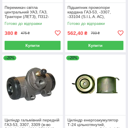
Перемикач світла
Підшипник промопори
центральний УАЗ, ГАЗ,
кардана ГАЗ-53, -3307,
Трактори (ЛЕТЗ), П312-
-33104 (S.I.L.A. AC),
3709000
53А-2202085-10
Готово до відправки
Готово до відправки
380
562,40
₴
₴
475 ₴
703 ₴
Купити
Купити
–20%
–20%
Циліндр гальмівний передній
Циліндр енергоакумулятор
ГАЗ-53, 3307, 3309 (в-во
Т-24 цільнотянутий,