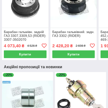
Барабан гальмівн. задній
Барабан гальмівний. задн.
Бара
ГАЗ 3307,3309,53 (RIDER)
ГАЗ 3302 (RIDER)
452,
3307-3502070
469
4 073,40
2 428,20
1 9
₴
₴
4 526 ₴
2 698 ₴
Купити
Купити
Акційні пропозиції та новинки
–20%
–20%