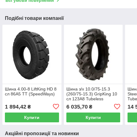
Всі умови повернення
Подібні товари компанії
Шина 4.00-8 LiftKing HD 8
Шина з/х 10.0/75-15.3
Шина
сл 86A5 TT (SpeedWays)
(260/75-15.3) GripKing 10
Stee
сл 123A8 Tubeless
Tube
(SpeedWays)
1 894,42
6 035,70
14 
₴
₴
Купити
Купити
Акційні пропозиції та новинки