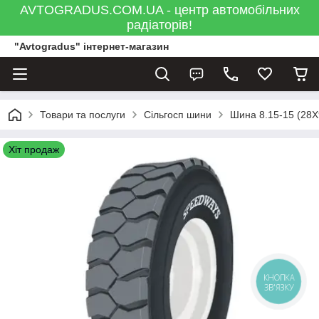
AVTOGRADUS.COM.UA - центр автомобільних
радіаторів!
"Avtogradus" інтернет-магазин
Товари та послуги
Сільгосп шини
Шина 8.15-15 (28X
Хіт продаж
КНОПКА
ЗВ'ЯЗКУ