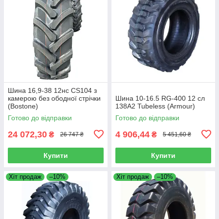
Шина 16,9-38 12нс CS104 з
камерою без ободної стрічки
Шина 10-16.5 RG-400 12 сл
(Bostone)
138A2 Tubeless (Armour)
Готово до відправки
Готово до відправки
24 072,30
4 906,44
₴
₴
26 747 ₴
5 451,60 ₴
Купити
Купити
Хіт продаж
–10%
Хіт продаж
–10%