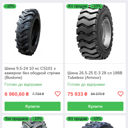
–10%
Хіт продаж
–10%
Шина 9,5-24 10 нс CS101 з
камерою без ободной стрічки
Шина 26.5-25 E-3 28 сл 188B
(Bostone)
Tubeless (Armour)
Готово до відправки
Готово до відправки
6 960,60
75 933
₴
₴
7 734 ₴
84 370 ₴
Купити
Купити
Топ продажів
–10%
Хіт продаж
–10%