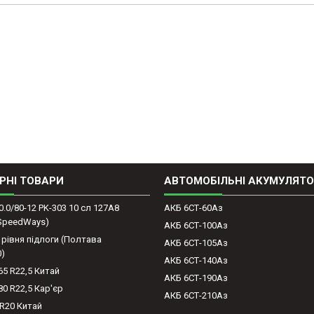
РНІ ТОВАРИ
АВТОМОБІЛЬНІ АКУМУЛЯТ
0.0/80-12 PK-303 10 сл 127A8
АКБ 6СТ-60Аз
(SpeedWays)
АКБ 6СТ-100Аз
 рівня підлоги (Полтава
АКБ 6СТ-105Аз
0)
АКБ 6СТ-140Аз
65 R22,5 Китай
АКБ 6СТ-190Аз
80 R22,5 Кар'єр
АКБ 6СТ-210Аз
-R20 Китай