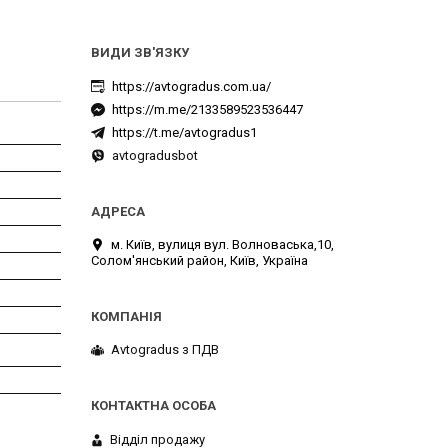
https://avtogradus.com.ua/
https://m.me/2133589523536447
https://t.me/avtogradus1
avtogradusbot
м. Київ, вулиця вул. Волноваська,10,
Солом'янський район, Київ, Україна
Avtogradus з ПДВ
Відділ продажу