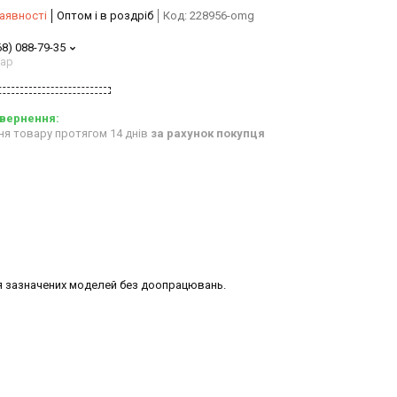
аявності
Оптом і в роздріб
Код:
228956-omg
68) 088-79-35
тар
ня товару протягом 14 днів
за рахунок покупця
ля зазначених моделей без доопрацювань.