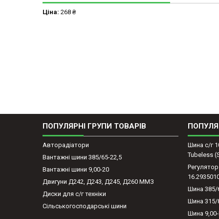
Ціна:
268 ₴
ПОПУЛЯРНІ ГРУПИ ТОВАРІВ
ПОПУЛЯ
Авторадіатори
Шина с/г 1
Tubeless 
Вантажні шини 385/65-22,5
Регулятор
Вантажні шини 9,00-20
16.293501
Двигуни Д242, Д243, Д245, Д260 ММЗ
Шина 385/
Диски для с/г техніки
Шина 315/
Сільськогосподарські шини
Шина 9,00