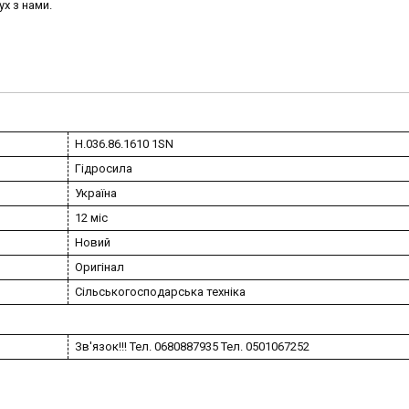
х з нами.
Н.036.86.1610 1SN
Гідросила
Україна
12 міс
Новий
Оригінал
Сільськогосподарська техніка
Зв'язок!!! Тел. 0680887935 Тел. 0501067252