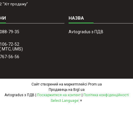
2 "Хіт продажу"
 088-79-35
Avtogradus з ПДВ
 106-72-52
( МТС, UMS)
 767-56-56
Сайт створений на маркетплейсі
Prom.ua
Продавець на Bigl.ua
Avtogradus з ПДВ |
Поскаржитися на контент
|
Політика конфіденційності
Select Language
▼