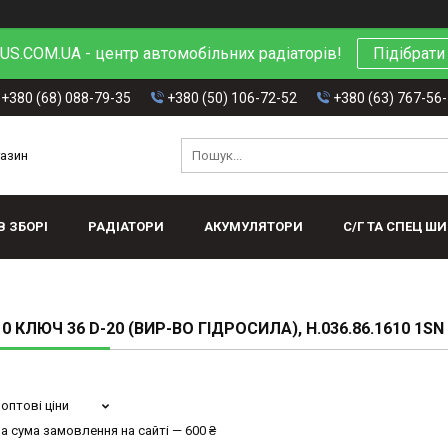
S.COM.UA - центр автомобільних радіаторів!
Підібрати
+380 (68) 088-79-35
+380 (50) 106-72-52
+380 (63) 767-56
газин
В ЗБОРІ
РАДІАТОРИ
АКУМУЛЯТОРИ
С/Г ТА СПЕЦ Ш
0 КЛЮЧ 36 D-20 (ВИР-ВО ГІДРОСИЛА), Н.036.86.1610 1SN
оптові ціни
а сума замовлення на сайті — 600 ₴