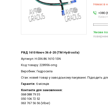
Немає в н
+380 (
Київс
повернен
РВД 1610 Ключ 36 d-20 (ТМ Hydrosila)
Артикул: Н.036.86.1610 1SN
Код товару: 228956-omg
Виробник: Гидросила
Стан: новий товар у заводському пакуванні. Підходить д
Гарантія:
6 місяців
Контакти для замовлення:
068 088 79 35
050 106 72 52
063 767 56 56 (Viber)