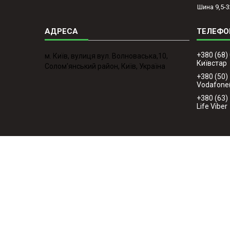
Шина 9,5-3
+380 (68)
м. Київ, вулиця вул. Волноваська,10,
Київстар
Солом'янський район, Київ, Україна
+380 (50)
Vodafone
+380 (63)
Life Viber