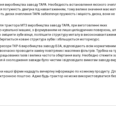
ня виробництва заводу ТАРА. Необхідність встановлення якісного зчеп
 потужність двигуна під навантаженням, тому велике значення має мате
ть диски зчеплення ТАРА забезпечує пружність і міцність диска, вони не
для трактора МТЗ виробництва заводу ТАРА, при виготовленні яких
о-кувальної машині, з формуванням не лише циліндричних поверхонь, але
 зміцнити зуби вінця, поліпшити структуру металу в високонавантажених
берігається ковані структура зубів і збільшується моторесурс.
есори ТКР-6 виробництва заводу БЗА, відповідають всім нормативним 
єчасно проводити заміну повітряних і масляних фільтрів. Турбіна на т
ацьованих газів і велика частота обертання валу. Необхідно стежити за
я й охолодження завжди було чистим і відповідало вимогам заводу-ви
ики нашої фірми нададуть вичерпну інформацію по кожному продукту. Дл
ектронною поштою. Адже будь-трактор не може використовуватися безк