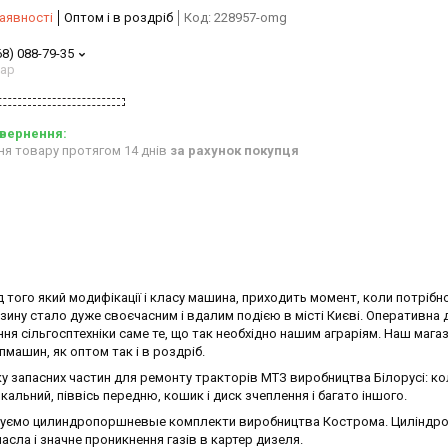
аявності
Оптом і в роздріб
Код:
228957-omg
68) 088-79-35
тар
ня товару протягом 14 днів
за рахунок покупця
bvd_ggl
 того який модифікації і класу машина, приходить момент, коли потрібн
азину стало дуже своєчасним і вдалим подією в місті Києві. Оперативна
ня сільгосптехніки саме те, що так необхідно нашим аграріям. Наш мага
машин, як оптом так і в роздріб.
у запасних частин для ремонту тракторів МТЗ виробництва Білорусі: ко
кальний, піввісь передню, кошик і диск зчеплення і багато іншого.
ндуємо цилиндропоршневые комплекти виробництва Кострома. Циліндро
асла і значне проникнення газів в картер дизеля.