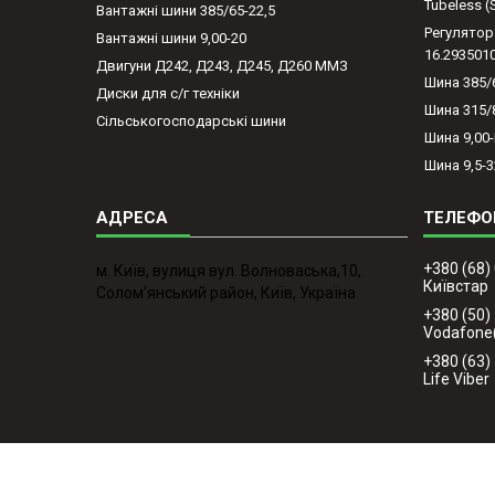
Tubeless 
Вантажні шини 385/65-22,5
Регулятор
Вантажні шини 9,00-20
16.293501
Двигуни Д242, Д243, Д245, Д260 ММЗ
Шина 385/
Диски для с/г техніки
Шина 315/
Сільськогосподарські шини
Шина 9,00
Шина 9,5-3
+380 (68)
м. Київ, вулиця вул. Волноваська,10,
Київстар
Солом'янський район, Київ, Україна
+380 (50)
Vodafone
+380 (63)
Life Viber