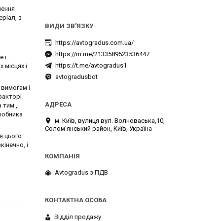
лення
ріал, з
https://avtogradus.com.ua/
https://m.me/2133589523536447
 і
https://t.me/avtogradus1
 місцях і
avtogradusbot
вимогам і
ракторі
 тим ,
робника
м. Київ, вулиця вул. Волноваська,10,
Солом'янський район, Київ, Україна
я цього
інечно, і
Avtogradus з ПДВ
Відділ продажу