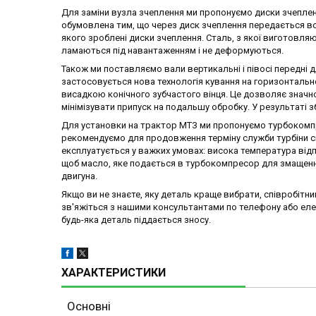
Для заміни вузла зчеплення ми пропонуємо диски зчеплен
обумовлена тим, що через диск зчеплення передається вся
якого зроблені диски зчеплення. Сталь, з якої виготовляю
ламаються під навантаженням і не деформуються.
Також ми поставляємо вали вертикальні і півосі передні 
застосовується нова технологія кування на горизонтальн
висадкою конічного зубчастого вінця. Це дозволяє значно
мінімізувати припуск на подальшу обробку. У результаті з
Для установки на трактор МТЗ ми пропонуємо турбокомпр
рекомендуємо для продовження терміну служби турбіни сво
експлуатується у важких умовах: висока температура відпр
щоб масло, яке подається в турбокомпресор для змащенн
двигуна.
Якщо ви не знаєте, яку деталь краще вибрати, співробітн
зв'яжіться з нашими консультантами по телефону або ел
будь-яка деталь піддається зносу.
ХАРАКТЕРИСТИКИ
Основні