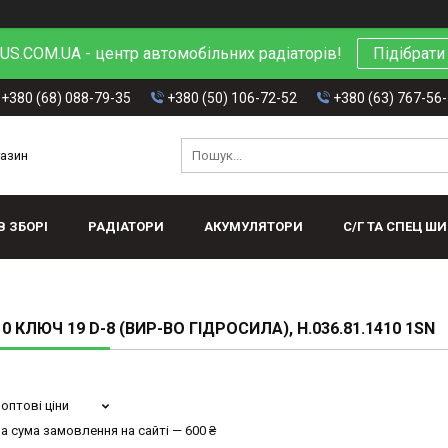
S.COM.UA - центр автомобільних радіаторів!
Підібрати
+380 (68) 088-79-35
+380 (50) 106-72-52
+380 (63) 767-56
газин
В ЗБОРІ
РАДІАТОРИ
АКУМУЛЯТОРИ
С/Г ТА СПЕЦ Ш
0 КЛЮЧ 19 D-8 (ВИР-ВО ГІДРОСИЛА), Н.036.81.1410 1SN
оптові ціни
а сума замовлення на сайті — 600 ₴