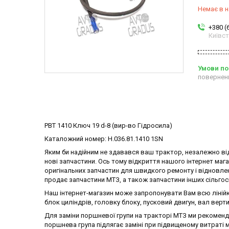
Немає в н
+380 (
Київс
повернен
РВТ 1410 Ключ 19 d-8 (вир-во Гідросила)
Каталожний номер: Н.036.81.1410 1SN
Яким би надійним не здавався ваш трактор, незалежно від
нові запчастини. Ось тому відкриття нашого інтернет маг
оригінальних запчастин для швидкого ремонту і відновлен
продає запчастини МТЗ, а також запчастини інших сільгосп
Наш інтернет-магазин може запропонувати Вам всю лінійк
блок циліндрів, головку блоку, пусковий двигун, вал верти
Для заміни поршневої групи на тракторі МТЗ ми рекоме
поршнева група підлягає заміні при підвищеному витраті м