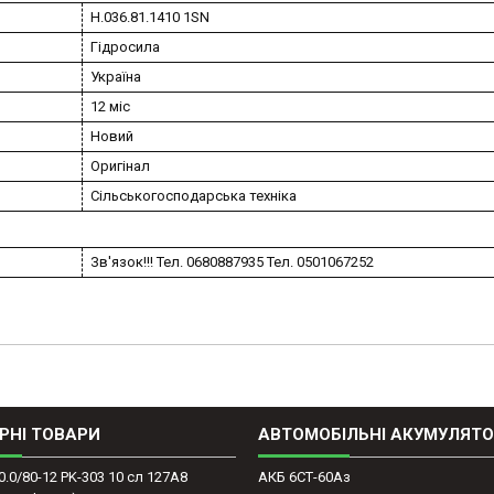
Н.036.81.1410 1SN
Гідросила
Україна
12 міс
Новий
Оригінал
Сільськогосподарська техніка
Зв'язок!!! Тел. 0680887935 Тел. 0501067252
РНІ ТОВАРИ
АВТОМОБІЛЬНІ АКУМУЛЯТ
0.0/80-12 PK-303 10 сл 127A8
АКБ 6СТ-60Аз