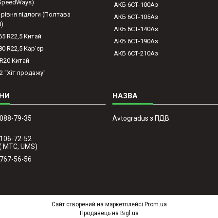
(SpeedWays)
АКБ 6СТ-100Аз
 рівня підлоги (Полтава
АКБ 6СТ-105Аз
0)
АКБ 6СТ-140Аз
65 R22,5 Китай
АКБ 6СТ-190Аз
80 R22,5 Кар'єр
АКБ 6СТ-210Аз
-R20 Китай
2 "Хіт продажу"
 088-79-35
Avtogradus з ПДВ
 106-72-52
( МТС, UMS)
 767-56-56
Сайт створений на маркетплейсі
Prom.ua
Продавець на Bigl.ua