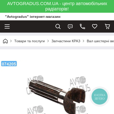
AVTOGRADUS.COM.UA - центр автомобільних
радіаторів!
"Avtogradus" інтернет-магазин
Товари та послуги
Запчастини КРАЗ
Вал шестерні ве
КНОПКА
ЗВ'ЯЗКУ