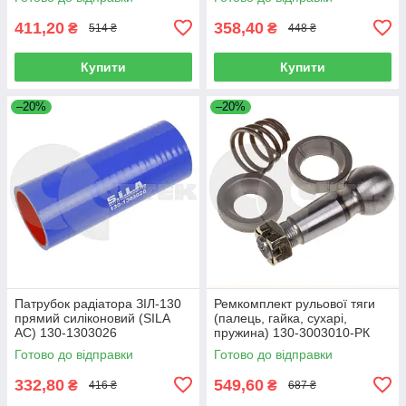
411,20
358,40
₴
₴
514 ₴
448 ₴
Купити
Купити
–20%
–20%
Патрубок радіатора ЗІЛ-130
Ремкомплект рульової тяги
прямий силіконовий (SILA
(палець, гайка, сухарі,
AC) 130-1303026
пружина) 130-3003010-РК
Готово до відправки
Готово до відправки
332,80
549,60
₴
₴
416 ₴
687 ₴