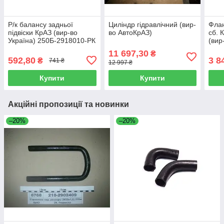
Р/к балансу задньої
Циліндр гідравлічний (вир-
Флан
підвіски КрАЗ (вир-во
во АвтоКрАЗ)
сб. 
Україна) 250Б-2918010-РК
(вир
255Б
11 697,30
₴
592,80
3 8
₴
741 ₴
12 997 ₴
Купити
Купити
Акційні пропозиції та новинки
–20%
–20%