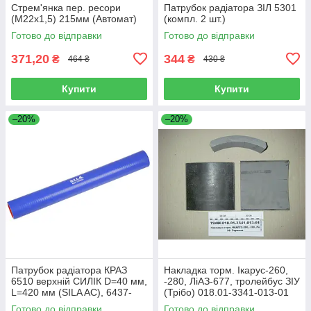
Стрем'янка пер. ресори
Патрубок радіатора ЗІЛ 5301
(М22х1,5) 215мм (Автомат)
(компл. 2 шт.)
Готово до відправки
Готово до відправки
371,20
344
₴
₴
464 ₴
430 ₴
Купити
Купити
–20%
–20%
Патрубок радіатора КРАЗ
Накладка торм. Ікарус-260,
6510 верхній СИЛІК D=40 мм,
-280, ЛіАЗ-677, тролейбус ЗІУ
L=420 мм (SILA AC), 6437-
(Трібо) 018.01-3341-013-01
1303024
Готово до відправки
Готово до відправки