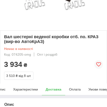
Вал шестерні веденої коробки отб. по. КРАЗ
(вир-во АвтоКрАЗ)
Немає в наявності
Код: 074205-omg
Опт і роздріб
3 934
₴
3 510 ₴
від 8 шт.
пис
Характеристики
Доставка
Оплата
Умови пове
Опис