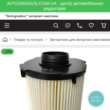
AVTOGRADUS.COM.UA - центр автомобільних
радіаторів!
"Avtogradus" інтернет-магазин
Товари та послуги
Запчастини для імпортних вантажівок
–10%
КНОПКА
ЗВ'ЯЗКУ