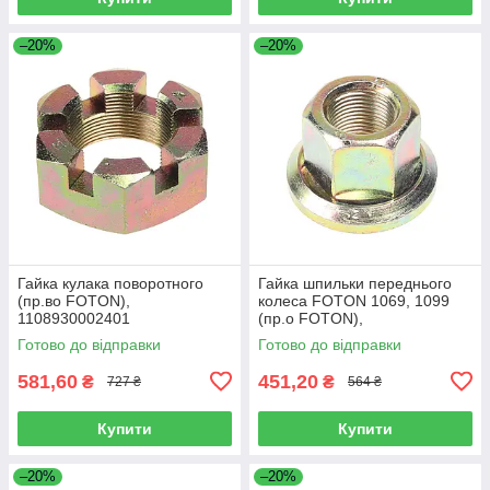
–20%
–20%
Гайка кулака поворотного
Гайка шпильки переднього
(пр.во FOTON),
колеса FOTON 1069, 1099
1108930002401
(пр.о FOTON),
1106930003404
Готово до відправки
Готово до відправки
581,60
451,20
₴
₴
727 ₴
564 ₴
Купити
Купити
–20%
–20%