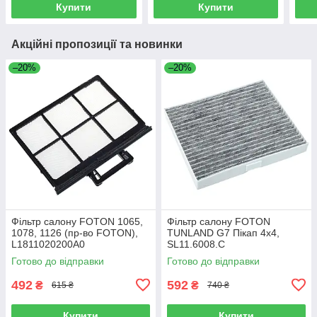
Купити
Купити
Акційні пропозиції та новинки
–20%
–20%
Фільтр салону FOTON 1065,
Фільтр салону FOTON
1078, 1126 (пр-во FOTON),
TUNLAND G7 Пікап 4х4,
L1811020200A0
SL11.6008.C
Готово до відправки
Готово до відправки
492
592
₴
₴
615 ₴
740 ₴
Купити
Купити