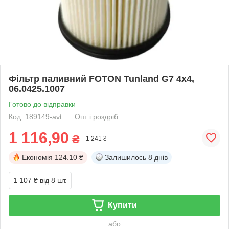
Фільтр паливний FOTON Tunland G7 4x4,
06.0425.1007
Готово до відправки
Код: 189149-avt
Опт і роздріб
1 116,90
₴
1 241 ₴
Економія
124.10 ₴
Залишилось
8 днів
1 107 ₴
від 8 шт.
Купити
або