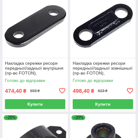
Накладка сережки ресори
Накладка сережки ресори
передньої/задньої внутрішня
передньої/задньої зовнішньої
(пр-во FOTON),
(пр-во FOTON),
L1292150200A0
L1292150100A0
Готово до відправки
Готово до відправки
474,40
498,40
₴
₴
593 ₴
623 ₴
Купити
Купити
–20%
–20%