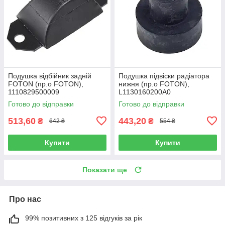
Подушка відбійник задній
Подушка підвіски радіатора
FOTON (пр.о FOTON),
нижня (пр.о FOTON),
1110829500009
L1130160200A0
Готово до відправки
Готово до відправки
513,60
443,20
₴
₴
642 ₴
554 ₴
Купити
Купити
Показати ще
Про нас
99% позитивних з 125 відгуків за рік