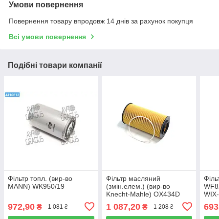
Умови повернення
Повернення товару впродовж 14 днів за рахунок покупця
Всі умови повернення
Подібні товари компанії
Фільтр топл. (вир-во
Фільтр масляний
Філь
MANN) WK950/19
(змін.елем.) (вир-во
WF82
Knecht-Mahle) OX434D
WIX-
972,90
1 087,20
693
₴
₴
1 081 ₴
1 208 ₴