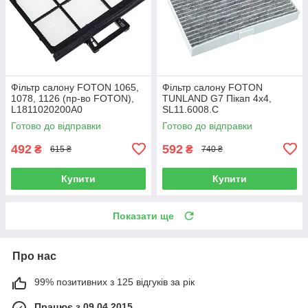
Фільтр салону FOTON 1065,
Фільтр салону FOTON
1078, 1126 (пр-во FOTON),
TUNLAND G7 Пікап 4х4,
L1811020200A0
SL11.6008.C
Готово до відправки
Готово до відправки
492
592
₴
₴
615 ₴
740 ₴
Купити
Купити
Показати ще
Про нас
99% позитивних з 125 відгуків за рік
Працює з 09.04.2015