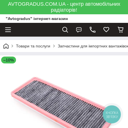
AVTOGRADUS.COM.UA - центр автомобільних
радіаторів!
"Avtogradus" інтернет-магазин
Товари та послуги
Запчастини для імпортних вантажівок
–10%
КНОПКА
ЗВ'ЯЗКУ