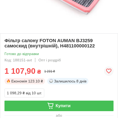
Фільтр салону FOTON AUMAN BJ3259
самоскид (внутрішній), H481100000122
Готово до відправки
Код: 188151-avt
Опт і роздріб
1 107,90
₴
1 231 ₴
Економія
123.10 ₴
Залишилось
8 днів
1 098,29 ₴
від 10 шт.
Купити
або