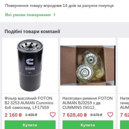
Повернення товару впродовж 14 днів за рахунок покупця
Всі умови повернення
Подібні товари компанії
Фільтр масляний FOTON
Натягувач ременя FOTON
Натя
BJ 3253 AUMAN Cummins
AUMAN BJ3259 з дв.
ген
4х6 самоскид, LF17559
CUMMINS ISG12,
AUMA
5621364F
CUM
2 160
7 628,40
7 6
₴
₴
2 400 ₴
8 476 ₴
558
Купити
Купити