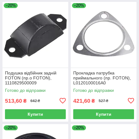
–20%
–20%
Подушка відбійник задній
Прокладка патрубка
FOTON (пр.о FOTON),
приймального (пр. FOTON),
1110829500009
L0120100016A0
Готово до відправки
Готово до відправки
513,60
421,60
₴
₴
642 ₴
527 ₴
Купити
Купити
–20%
–20%