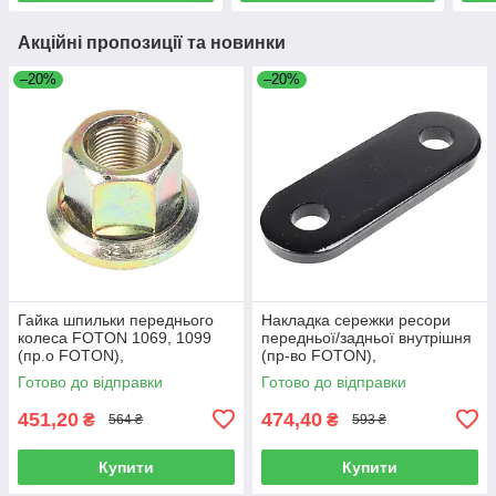
Акційні пропозиції та новинки
–20%
–20%
Гайка шпильки переднього
Накладка сережки ресори
колеса FOTON 1069, 1099
передньої/задньої внутрішня
(пр.о FOTON),
(пр-во FOTON),
1106930003404
L1292150200A0
Готово до відправки
Готово до відправки
451,20
474,40
₴
₴
564 ₴
593 ₴
Купити
Купити