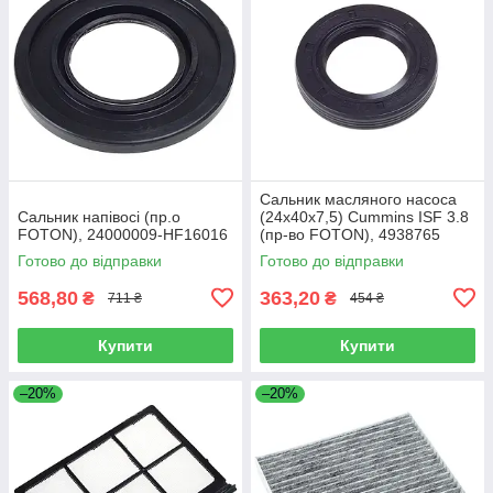
Сальник масляного насоса
Сальник напівосі (пр.о
(24x40x7,5) Cummins ISF 3.8
FOTON), 24000009-HF16016
(пр-во FOTON), 4938765
Готово до відправки
Готово до відправки
568,80
363,20
₴
₴
711 ₴
454 ₴
Купити
Купити
–20%
–20%