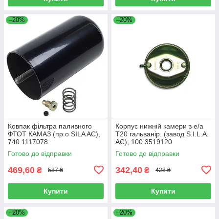
–20%
–20%
Ковпак фільтра паливного
Корпус нижній камери з е/а
ФТОТ КАМАЗ (пр.о SILA AC),
Т20 гальванір. (завод S.I.L.A.
740.1117078
AC), 100.3519120
Готово до відправки
Готово до відправки
469,60
342,40
₴
₴
587 ₴
428 ₴
Купити
Купити
–20%
–20%