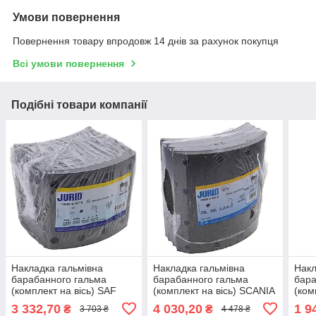
Умови повернення
Повернення товару впродовж 14 днів за рахунок покупця
Всі умови повернення
Подібні товари компанії
Накладка гальмівна
Накладка гальмівна
Накл
барабанного гальма
барабанного гальма
бара
(комплект на вісь) SAF
(комплект на вісь) SCANIA
(ком
(420Х178х20,6 мм)
(413Х254Х19мм) стандарт
MER
3 332,70
4 030,20
1 9
₴
₴
3 703 ₴
4 478 ₴
стандарт (пр.о JURID),
(пр.о JURID),
SCA