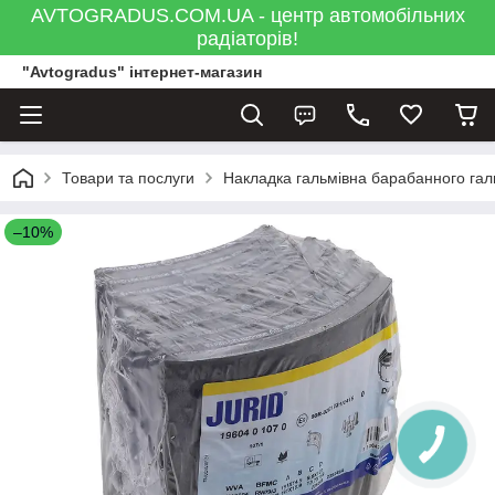
AVTOGRADUS.COM.UA - центр автомобільних
радіаторів!
"Avtogradus" інтернет-магазин
Товари та послуги
Накладка гальмівна барабанного гал
–10%