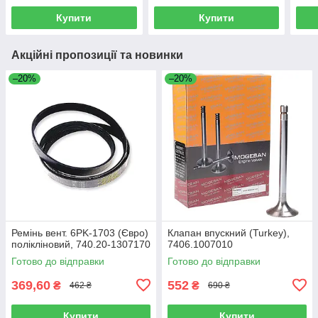
(пр-
Купити
Купити
Акційні пропозиції та новинки
–20%
–20%
Ремінь вент. 6PK-1703 (Євро)
Клапан впускний (Turkey),
полікліновий, 740.20-1307170
7406.1007010
Готово до відправки
Готово до відправки
369,60
552
₴
₴
462 ₴
690 ₴
Купити
Купити