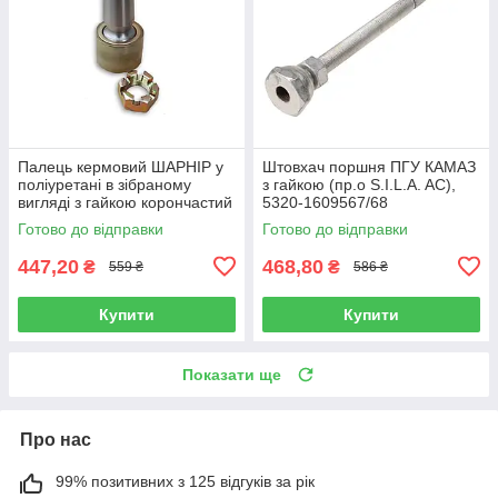
Палець кермовий ШАРНІР у
Штовхач поршня ПГУ КАМАЗ
поліуретані в зібраному
з гайкою (пр.о S.I.L.A. AC),
вигляді з гайкою корончастий
5320-1609567/68
КАМАЗ (пр.о S.I.L.A. AC),
Готово до відправки
Готово до відправки
774.5320-3414040
447,20
468,80
₴
₴
559 ₴
586 ₴
Купити
Купити
Показати ще
Про нас
99% позитивних з 125 відгуків за рік