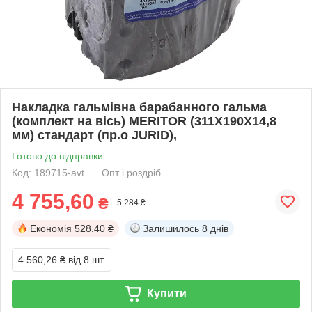
Накладка гальмівна барабанного гальма
(комплект на вісь) MERITOR (311Х190Х14,8
мм) стандарт (пр.о JURID),
Готово до відправки
Код: 189715-avt
Опт і роздріб
4 755,60
₴
5 284 ₴
Економія
528.40 ₴
Залишилось
8 днів
4 560,26 ₴
від 8 шт.
Купити