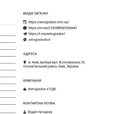
https://avtogradus.com.ua/
https://m.me/2133589523536447
https://t.me/avtogradus1
avtogradusbot
м. Київ, вулиця вул. Волноваська,10,
Солом'янський район, Київ, Україна
Avtogradus з ПДВ
Відділ продажу