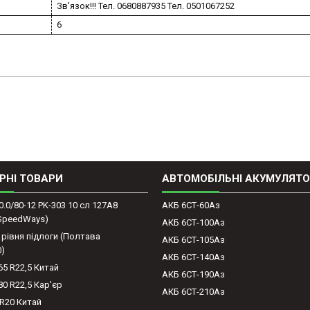
Зв'язок!!! Тел. 0680887935 Тел. 0501067252
6
РНІ ТОВАРИ
АВТОМОБІЛЬНІ АКУМУЛЯТ
0.0/80-12 PK-303 10 сл 127A8
АКБ 6СТ-60Аз
(SpeedWays)
АКБ 6СТ-100Аз
 рівня підлоги (Полтава
АКБ 6СТ-105Аз
0)
АКБ 6СТ-140Аз
65 R22,5 Китай
АКБ 6СТ-190Аз
80 R22,5 Кар'єр
АКБ 6СТ-210Аз
-R20 Китай