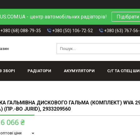
S.COM.UA - центр автомобільних радіаторів!
Підібрати
+380 (68) 088-79-35
+380 (50) 106-72-52
+380 (63) 767-56
газин
В ЗБОРІ
РАДІАТОРИ
АКУМУЛЯТОРИ
С/Г ТА СПЕЦ Ш
А ГАЛЬМІВНА ДИСКОВОГО ГАЛЬМА (КОМПЛЕКТ) WVA 29
) (ПР.-ВО JURID), 2933209560
6 066 ₴
оптові ціни