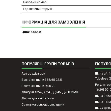
Базовий номер
Гарантійний термін
ІНФОРМАЦІЯ ДЛЯ ЗАМОВЛЕННЯ
Ціна:
6 066 ₴
ПОПУЛЯРНІ ГРУПИ ТОВАРІВ
ПОПУЛЯ
Авторадіатори
Шина с/г 1
Tubeless 
Вантажні шини 385/65-22,5
Регулятор
Вантажні шини 9,00-20
16.293501
Двигуни Д242, Д243, Д245, Д260 ММЗ
Шина 385/
Диски для с/г техніки
Шина 315/
Сільськогосподарські шини
Шина 9,00