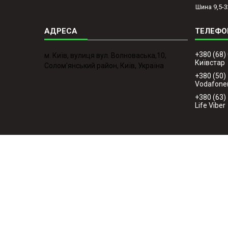
Шина 9,5-3
+380 (68)
м. Київ, вулиця вул. Волноваська,10,
Київстар
Солом'янський район, Київ, Україна
+380 (50)
Vodafone
+380 (63)
Life Viber