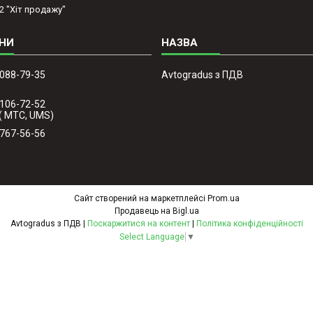
2 "Хіт продажу"
 088-79-35
Avtogradus з ПДВ
 106-72-52
( МТС, UMS)
 767-56-56
Сайт створений на маркетплейсі
Prom.ua
Продавець на Bigl.ua
Avtogradus з ПДВ |
Поскаржитися на контент
|
Політика конфіденційності
Select Language
▼