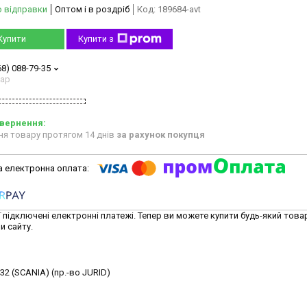
о відправки
Оптом і в роздріб
Код:
189684-avt
Купити
Купити з
68) 088-79-35
тар
ня товару протягом 14 днів
за рахунок покупця
ї підключені електронні платежі. Тепер ви можете купити будь-який това
и сайту.
2 (SCANIA) (пр.-во JURID)