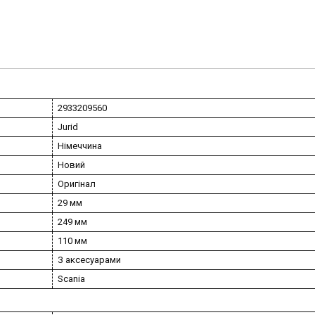
2933209560
Jurid
Німеччина
Новий
Оригінал
29 мм
249 мм
110 мм
З аксесуарами
Scania