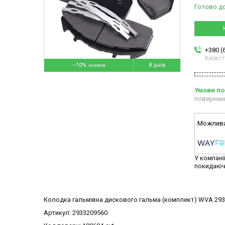
Готово д
+380 (
Київс
–10%
8 днів
повернен
У компані
покидаюч
Колодка гальмівна дискового гальма (комплект) WVA 2933
Артикул: 2933209560