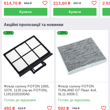
Elring) 106.607
ISF3
614,70
213,60
2 8
₴
₴
683 ₴
267 ₴
397
Купити
Купити
Акційні пропозиції та новинки
–20%
–20%
Фільтр салону FOTON 1065,
Фільтр салону FOTON
1078, 1126 (пр-во FOTON),
TUNLAND G7 Пікап 4х4,
L1811020200A0
SL11.6008.C
Готово до відправки
Готово до відправки
492
592
₴
₴
615 ₴
740 ₴