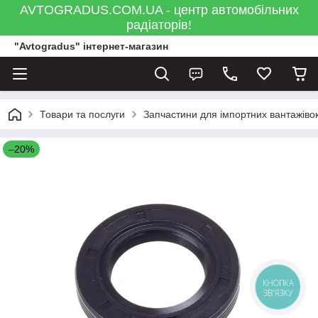
AVTOGRADUS.COM.UA - центр автомобільних
радіаторів!
"Avtogradus" інтернет-магазин
Товари та послуги
Запчастини для імпортних вантажівок
–20%
КНОПКА
ЗВ'ЯЗКУ