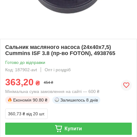
Сальник масляного насоса (24x40x7,5)
Cummins ISF 3.8 (пр-во FOTON), 4938765
Готово до відправки
Код: 187902-avt
Опт і роздріб
363,20
₴
454 ₴
Мінімальна сума замовлення на сайті — 600 ₴
Економія
90.80 ₴
Залишилось
8 днів
360,73 ₴
від 20 шт.
Купити