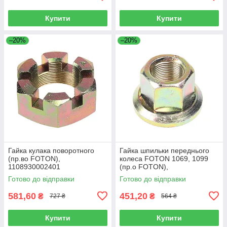
Купити
Купити
–20%
–20%
Гайка кулака поворотного
Гайка шпильки переднього
(пр.во FOTON),
колеса FOTON 1069, 1099
1108930002401
(пр.о FOTON),
1106930003404
Готово до відправки
Готово до відправки
581,60
451,20
₴
₴
727 ₴
564 ₴
Купити
Купити