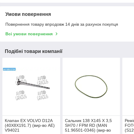
Умови повернення
Повернення товару впродовж 14 днів за рахунок покупця
Всі умови повернення
Подібні товари компанії
Клапан EX VOLVO D12A
Сальник 138 X145 X 3,5
Ремі
(40X8X191.7) (вир-во AE)
SH70 / FPM RD (MAN
FOTO
V94021
51.96501-0346) (вир-во
(S12