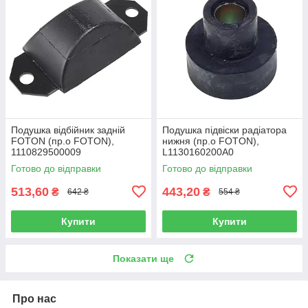
Подушка відбійник задній
Подушка підвіски радіатора
FOTON (пр.о FOTON),
нижня (пр.о FOTON),
1110829500009
L1130160200A0
Готово до відправки
Готово до відправки
513,60
443,20
₴
₴
642 ₴
554 ₴
Купити
Купити
Показати ще
Про нас