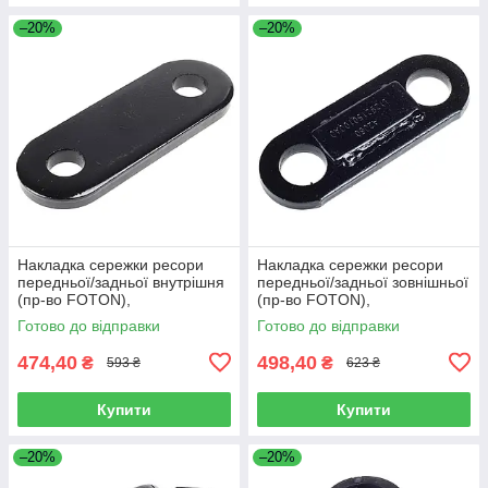
–20%
–20%
Накладка сережки ресори
Накладка сережки ресори
передньої/задньої внутрішня
передньої/задньої зовнішньої
(пр-во FOTON),
(пр-во FOTON),
L1292150200A0
L1292150100A0
Готово до відправки
Готово до відправки
474,40
498,40
₴
₴
593 ₴
623 ₴
Купити
Купити
–20%
–20%