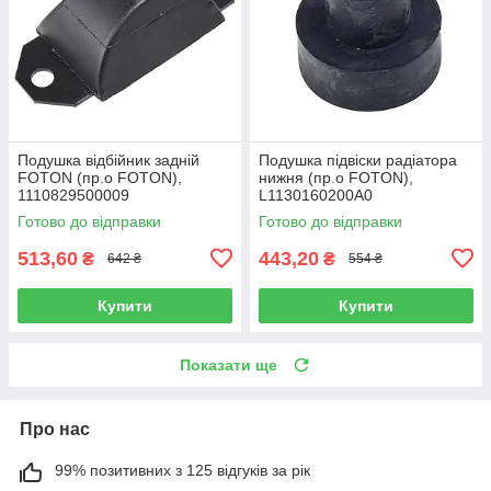
Подушка відбійник задній
Подушка підвіски радіатора
FOTON (пр.о FOTON),
нижня (пр.о FOTON),
1110829500009
L1130160200A0
Готово до відправки
Готово до відправки
513,60
443,20
₴
₴
642 ₴
554 ₴
Купити
Купити
Показати ще
Про нас
99% позитивних з 125 відгуків за рік