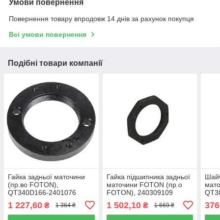
Умови повернення
Повернення товару впродовж 14 днів за рахунок покупця
Всі умови повернення
Подібні товари компанії
Гайка задньої маточини
Гайка підшипника задньої
Шайб
(пр.во FOTON),
маточини FOTON (пр.о
мато
QT340D166-2401076
FOTON), 240309109
QT3
1 227,60
1 502,10
376
₴
₴
1 364 ₴
1 669 ₴