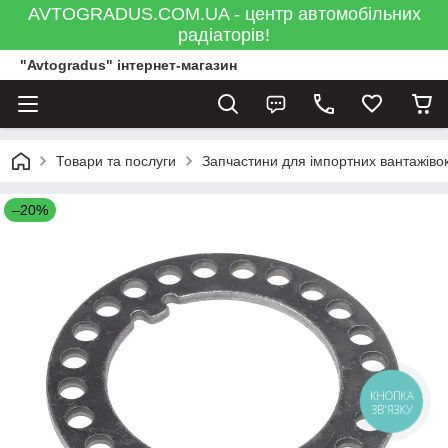
AVTOGRADUS.COM.UA - центр автомобільних
радіаторів!
"Avtogradus" інтернет-магазин
Товари та послуги
Запчастини для імпортних вантажівок
–20%
КНОПКА
ЗВ'ЯЗКУ