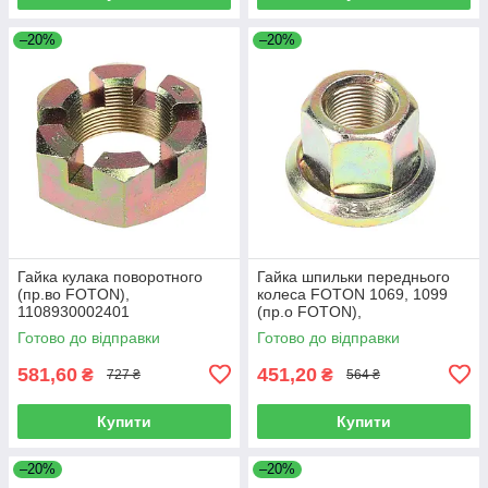
–20%
–20%
Гайка кулака поворотного
Гайка шпильки переднього
(пр.во FOTON),
колеса FOTON 1069, 1099
1108930002401
(пр.о FOTON),
1106930003404
Готово до відправки
Готово до відправки
581,60
451,20
₴
₴
727 ₴
564 ₴
Купити
Купити
–20%
–20%