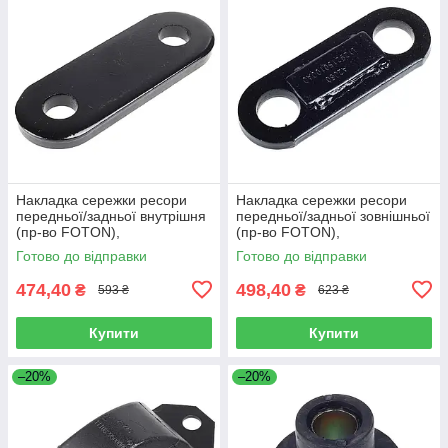
Накладка сережки ресори
Накладка сережки ресори
передньої/задньої внутрішня
передньої/задньої зовнішньої
(пр-во FOTON),
(пр-во FOTON),
L1292150200A0
L1292150100A0
Готово до відправки
Готово до відправки
474,40
498,40
₴
₴
593 ₴
623 ₴
Купити
Купити
–20%
–20%