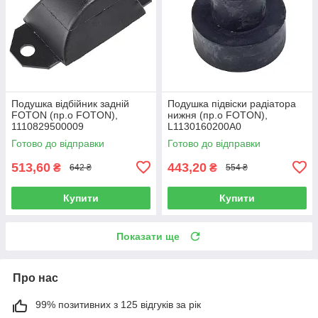
Подушка відбійник задній
Подушка підвіски радіатора
FOTON (пр.о FOTON),
нижня (пр.о FOTON),
1110829500009
L1130160200A0
Готово до відправки
Готово до відправки
513,60
443,20
₴
₴
642 ₴
554 ₴
Купити
Купити
Показати ще
Про нас
99% позитивних з 125 відгуків за рік