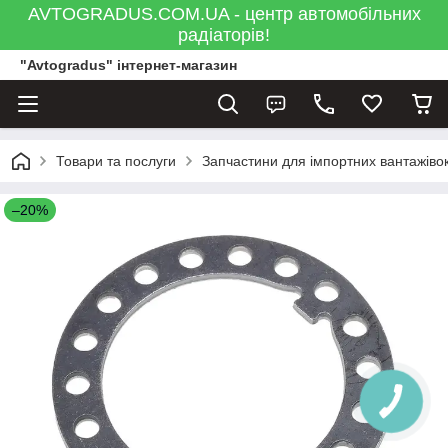
AVTOGRADUS.COM.UA - центр автомобільних
радіаторів!
"Avtogradus" інтернет-магазин
Товари та послуги
Запчастини для імпортних вантажівок
–20%