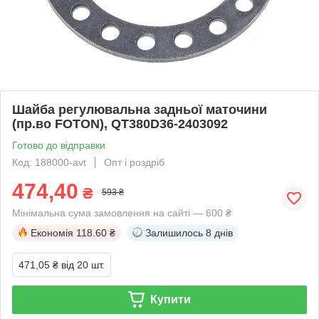
Шайба регулювальна задньої маточини
(пр.во FOTON), QT380D36-2403092
Готово до відправки
Код: 188000-avt
Опт і роздріб
474,40
₴
593 ₴
Мінімальна сума замовлення на сайті — 600 ₴
Економія
118.60 ₴
Залишилось
8 днів
471,05 ₴
від 20 шт.
Купити