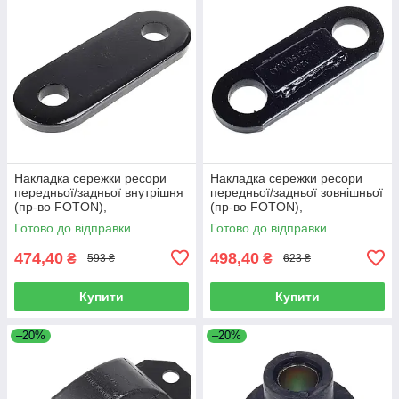
Накладка сережки ресори
Накладка сережки ресори
передньої/задньої внутрішня
передньої/задньої зовнішньої
(пр-во FOTON),
(пр-во FOTON),
L1292150200A0
L1292150100A0
Готово до відправки
Готово до відправки
474,40
498,40
₴
₴
593 ₴
623 ₴
Купити
Купити
–20%
–20%