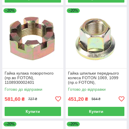
–20%
–20%
Гайка кулака поворотного
Гайка шпильки переднього
(пр.во FOTON),
колеса FOTON 1069, 1099
1108930002401
(пр.о FOTON),
1106930003404
Готово до відправки
Готово до відправки
581,60
451,20
₴
₴
727 ₴
564 ₴
Купити
Купити
–20%
–20%