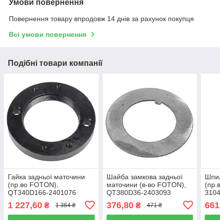
Умови повернення
Повернення товару впродовж 14 днів за рахунок покупця
Всі умови повернення
Подібні товари компанії
Гайка задньої маточини
Шайба замкова задньої
Шпил
(пр.во FOTON),
маточини (в-во FOTON),
(пр.
QT340D166-2401076
QT380D36-2403093
310
1 227,60
376,80
661
₴
₴
1 364 ₴
471 ₴