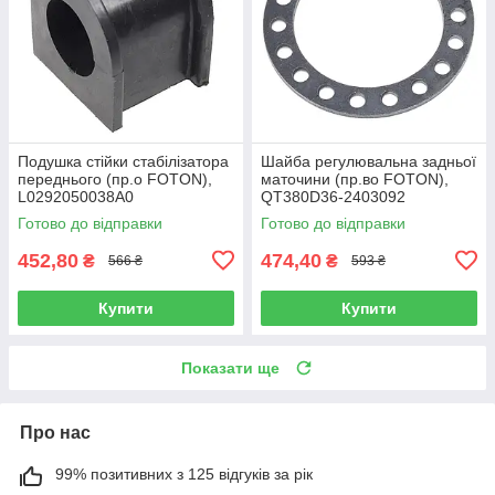
Подушка стійки стабілізатора
Шайба регулювальна задньої
переднього (пр.о FOTON),
маточини (пр.во FOTON),
L0292050038A0
QT380D36-2403092
Готово до відправки
Готово до відправки
452,80
474,40
₴
₴
566 ₴
593 ₴
Купити
Купити
Показати ще
Про нас
99% позитивних з 125 відгуків за рік