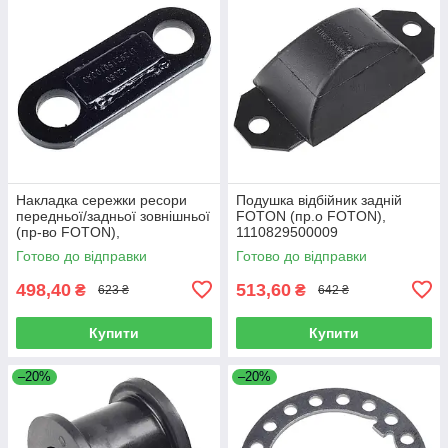
Накладка сережки ресори
Подушка відбійник задній
передньої/задньої зовнішньої
FOTON (пр.о FOTON),
(пр-во FOTON),
1110829500009
L1292150100A0
Готово до відправки
Готово до відправки
498,40
513,60
₴
₴
623 ₴
642 ₴
Купити
Купити
–20%
–20%