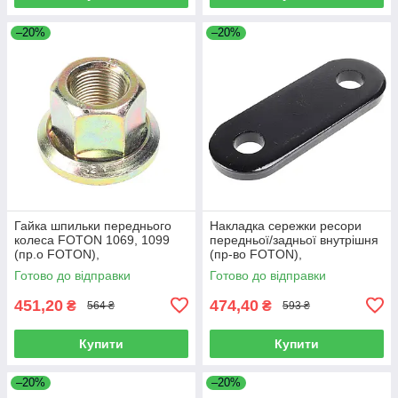
–20%
–20%
Гайка шпильки переднього
Накладка сережки ресори
колеса FOTON 1069, 1099
передньої/задньої внутрішня
(пр.о FOTON),
(пр-во FOTON),
1106930003404
L1292150200A0
Готово до відправки
Готово до відправки
451,20
474,40
₴
₴
564 ₴
593 ₴
Купити
Купити
–20%
–20%