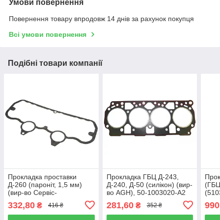
Умови повернення
Повернення товару впродовж 14 днів за рахунок покупця
Всі умови повернення
Подібні товари компанії
Прокладка проставки
Прокладка ГБЦ Д-243,
Прок
Д-260 (пароніт, 1,5 мм)
Д-240, Д-50 (силікон) (вир-
(ГБ
(вир-во Сервіс-
во AGH), 50-1003020-А2
(510
Комплектація), 260-
Paye
332,80
281,60
990
₴
₴
416 ₴
352 ₴
1003108-П 1.5