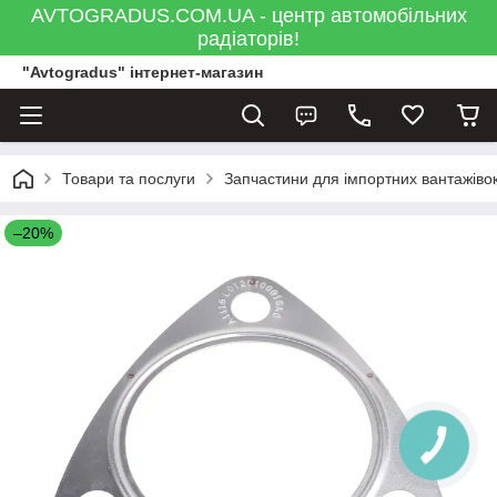
AVTOGRADUS.COM.UA - центр автомобільних
радіаторів!
"Avtogradus" інтернет-магазин
Товари та послуги
Запчастини для імпортних вантажівок
–20%