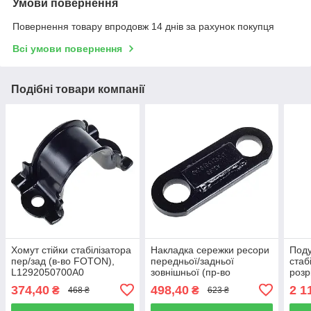
Умови повернення
Повернення товару впродовж 14 днів за рахунок покупця
Всі умови повернення
Подібні товари компанії
Хомут стійки стабілізатора
Накладка сережки ресори
Поду
пер/зад (в-во FOTON),
передньої/задньої
стаб
L1292050700A0
зовнішньої (пр-во
розр
FOTON), L1292150100A0
H42
374,40
498,40
2 1
₴
₴
468 ₴
623 ₴