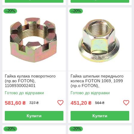
–20%
–20%
Гайка кулака поворотного
Гайка шпильки переднього
(пр.во FOTON),
колеса FOTON 1069, 1099
1108930002401
(пр.о FOTON),
1106930003404
Готово до відправки
Готово до відправки
581,60
451,20
₴
₴
727 ₴
564 ₴
Купити
Купити
–20%
–20%