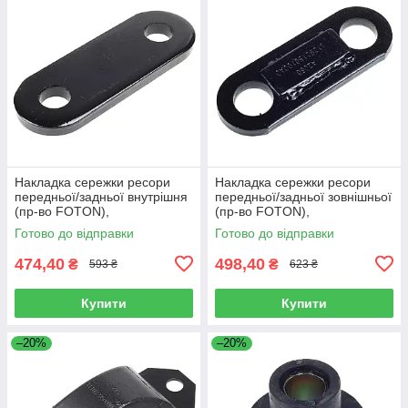
Накладка сережки ресори
Накладка сережки ресори
передньої/задньої внутрішня
передньої/задньої зовнішньої
(пр-во FOTON),
(пр-во FOTON),
L1292150200A0
L1292150100A0
Готово до відправки
Готово до відправки
474,40
498,40
₴
₴
593 ₴
623 ₴
Купити
Купити
–20%
–20%