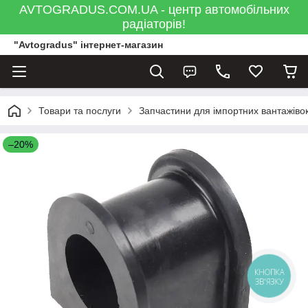
AVTOGRADUS.COM.UA - центр автомобільних
радіаторів!
"Avtogradus" інтернет-магазин
Товари та послуги
Запчастини для імпортних вантажівок
–20%
КНОПКА
ЗВ'ЯЗКУ