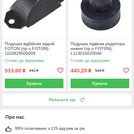
Подушка відбійник задній
Подушка підвіски радіатора
FOTON (пр.о FOTON),
нижня (пр.о FOTON),
1110829500009
L1130160200A0
Готово до відправки
Готово до відправки
513,60
443,20
₴
₴
642 ₴
554 ₴
Купити
Купити
Показати ще
Про нас
99% позитивних з 125 відгуків за рік