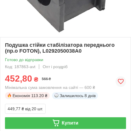
Подушка стійки стабілізатора переднього
(пр.о FOTON), L0292050038A0
Готово до відправки
Код: 187863-avt
Опт і роздріб
452,80
₴
566 ₴
Мінімальна сума замовлення на сайті — 600 ₴
Економія
113.20 ₴
Залишилось
8 днів
449,77 ₴
від 20 шт.
Купити